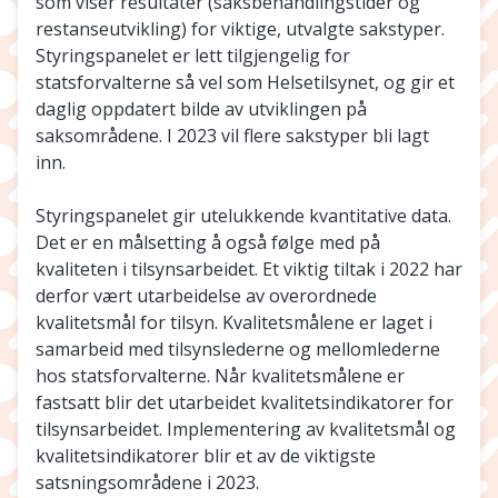
som viser resultater (saksbehandlingstider og
restanseutvikling) for viktige, utvalgte sakstyper.
Styringspanelet er lett tilgjengelig for
statsforvalterne så vel som Helsetilsynet, og gir et
daglig oppdatert bilde av utviklingen på
saksområdene. I 2023 vil flere sakstyper bli lagt
inn.
Styringspanelet gir utelukkende kvantitative data.
Det er en målsetting å også følge med på
kvaliteten i tilsynsarbeidet. Et viktig tiltak i 2022 har
derfor vært utarbeidelse av overordnede
kvalitetsmål for tilsyn. Kvalitetsmålene er laget i
samarbeid med tilsynslederne og mellomlederne
hos statsforvalterne. Når kvalitetsmålene er
fastsatt blir det utarbeidet kvalitetsindikatorer for
tilsynsarbeidet. Implementering av kvalitetsmål og
kvalitetsindikatorer blir et av de viktigste
satsningsområdene i 2023.