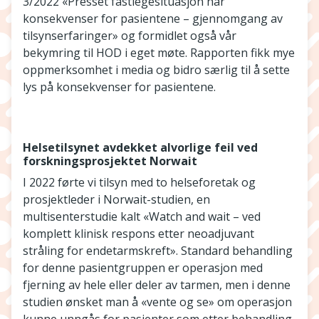
3/2022 «Presset fastlegesituasjon har
konsekvenser for pasientene – gjennomgang av
tilsynserfaringer» og formidlet også vår
bekymring til HOD i eget møte. Rapporten fikk mye
oppmerksomhet i media og bidro særlig til å sette
lys på konsekvenser for pasientene.
Helsetilsynet avdekket alvorlige feil ved
forskningsprosjektet Norwait
I 2022 førte vi tilsyn med to helseforetak og
prosjektleder i Norwait-studien, en
multisenterstudie kalt «Watch and wait – ved
komplett klinisk respons etter neoadjuvant
stråling for endetarmskreft». Standard behandling
for denne pasientgruppen er operasjon med
fjerning av hele eller deler av tarmen, men i denne
studien ønsket man å «vente og se» om operasjon