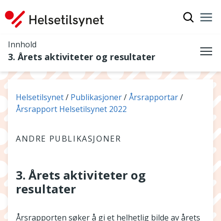
Vis søkef
Nav
Luk
Innhold
3. Årets aktiviteter og resultater
Me
Du er her:
Helsetilsynet
Publikasjoner
Årsrapportar
Årsrapport Helsetilsynet 2022
ANDRE PUBLIKASJONER
3. Årets aktiviteter og
resultater
Årsrapporten søker å gi et helhetlig bilde av årets