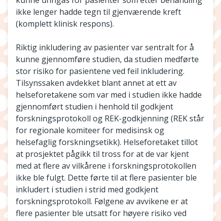
kunne unngås for pasienter som etter behandling
ikke lenger hadde tegn til gjenværende kreft
(komplett klinisk respons).
Riktig inkludering av pasienter var sentralt for å
kunne gjennomføre studien, da studien medførte
stor risiko for pasientene ved feil inkludering.
Tilsynssaken avdekket blant annet at ett av
helseforetakene som var med i studien ikke hadde
gjennomført studien i henhold til godkjent
forskningsprotokoll og REK-godkjenning (REK står
for regionale komiteer for medisinsk og
helsefaglig forskningsetikk). Helseforetaket tillot
at prosjektet pågikk til tross for at de var kjent
med at flere av vilkårene i forskningsprotokollen
ikke ble fulgt. Dette førte til at flere pasienter ble
inkludert i studien i strid med godkjent
forskningsprotokoll. Følgene av avvikene er at
flere pasienter ble utsatt for høyere risiko ved