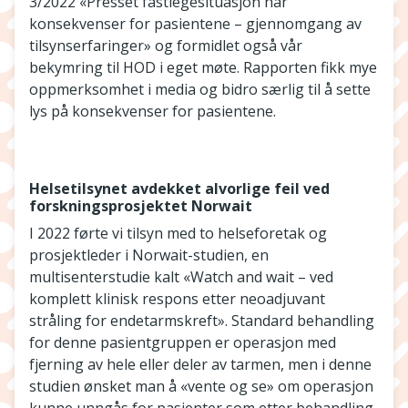
3/2022 «Presset fastlegesituasjon har
konsekvenser for pasientene – gjennomgang av
tilsynserfaringer» og formidlet også vår
bekymring til HOD i eget møte. Rapporten fikk mye
oppmerksomhet i media og bidro særlig til å sette
lys på konsekvenser for pasientene.
Helsetilsynet avdekket alvorlige feil ved
forskningsprosjektet Norwait
I 2022 førte vi tilsyn med to helseforetak og
prosjektleder i Norwait-studien, en
multisenterstudie kalt «Watch and wait – ved
komplett klinisk respons etter neoadjuvant
stråling for endetarmskreft». Standard behandling
for denne pasientgruppen er operasjon med
fjerning av hele eller deler av tarmen, men i denne
studien ønsket man å «vente og se» om operasjon