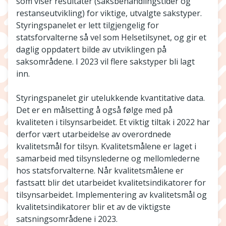
som viser resultater (saksbehandlingstider og
restanseutvikling) for viktige, utvalgte sakstyper.
Styringspanelet er lett tilgjengelig for
statsforvalterne så vel som Helsetilsynet, og gir et
daglig oppdatert bilde av utviklingen på
saksområdene. I 2023 vil flere sakstyper bli lagt
inn.
Styringspanelet gir utelukkende kvantitative data.
Det er en målsetting å også følge med på
kvaliteten i tilsynsarbeidet. Et viktig tiltak i 2022 har
derfor vært utarbeidelse av overordnede
kvalitetsmål for tilsyn. Kvalitetsmålene er laget i
samarbeid med tilsynslederne og mellomlederne
hos statsforvalterne. Når kvalitetsmålene er
fastsatt blir det utarbeidet kvalitetsindikatorer for
tilsynsarbeidet. Implementering av kvalitetsmål og
kvalitetsindikatorer blir et av de viktigste
satsningsområdene i 2023.