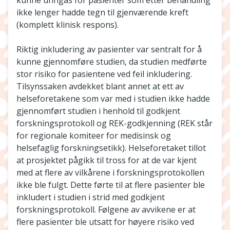
kunne unngås for pasienter som etter behandling
ikke lenger hadde tegn til gjenværende kreft
(komplett klinisk respons).
Riktig inkludering av pasienter var sentralt for å
kunne gjennomføre studien, da studien medførte
stor risiko for pasientene ved feil inkludering.
Tilsynssaken avdekket blant annet at ett av
helseforetakene som var med i studien ikke hadde
gjennomført studien i henhold til godkjent
forskningsprotokoll og REK-godkjenning (REK står
for regionale komiteer for medisinsk og
helsefaglig forskningsetikk). Helseforetaket tillot
at prosjektet pågikk til tross for at de var kjent
med at flere av vilkårene i forskningsprotokollen
ikke ble fulgt. Dette førte til at flere pasienter ble
inkludert i studien i strid med godkjent
forskningsprotokoll. Følgene av avvikene er at
flere pasienter ble utsatt for høyere risiko ved