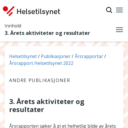
Vis søkef
Nav
Luk
Innhold
3. Årets aktiviteter og resultater
Me
Du er her:
Helsetilsynet
Publikasjoner
Årsrapportar
Årsrapport Helsetilsynet 2022
ANDRE PUBLIKASJONER
3. Årets aktiviteter og
resultater
Årsrapporten søker å gi et helhetlig bilde av årets