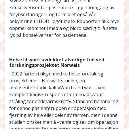
3/2022 «Presset fastlegesituasjon har
konsekvenser for pasientene – gjennomgang av
tilsynserfaringer» og formidlet også vår
bekymring til HOD i eget møte. Rapporten fikk mye
oppmerksomhet i media og bidro særlig til å sette
lys på konsekvenser for pasientene.
Helsetilsynet avdekket alvorlige feil ved
forskningsprosjektet Norwait
I 2022 førte vi tilsyn med to helseforetak og
prosjektleder i Norwait-studien, en
multisenterstudie kalt «Watch and wait – ved
komplett klinisk respons etter neoadjuvant
stråling for endetarmskreft». Standard behandling
for denne pasientgruppen er operasjon med
fjerning av hele eller deler av tarmen, men i denne
studien ønsket man å «vente og se» om operasjon