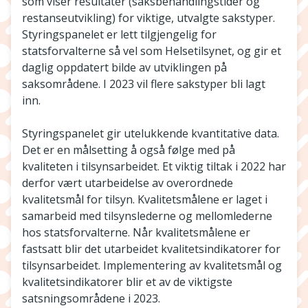
som viser resultater (saksbehandlingstider og
restanseutvikling) for viktige, utvalgte sakstyper.
Styringspanelet er lett tilgjengelig for
statsforvalterne så vel som Helsetilsynet, og gir et
daglig oppdatert bilde av utviklingen på
saksområdene. I 2023 vil flere sakstyper bli lagt
inn.
Styringspanelet gir utelukkende kvantitative data.
Det er en målsetting å også følge med på
kvaliteten i tilsynsarbeidet. Et viktig tiltak i 2022 har
derfor vært utarbeidelse av overordnede
kvalitetsmål for tilsyn. Kvalitetsmålene er laget i
samarbeid med tilsynslederne og mellomlederne
hos statsforvalterne. Når kvalitetsmålene er
fastsatt blir det utarbeidet kvalitetsindikatorer for
tilsynsarbeidet. Implementering av kvalitetsmål og
kvalitetsindikatorer blir et av de viktigste
satsningsområdene i 2023.