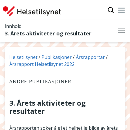
Vis søkef
Nav
Luk
Innhold
3. Årets aktiviteter og resultater
Me
Du er her:
Helsetilsynet
Publikasjoner
Årsrapportar
Årsrapport Helsetilsynet 2022
ANDRE PUBLIKASJONER
3. Årets aktiviteter og
resultater
Årsrapporten søker å gi et helhetlig bilde av årets