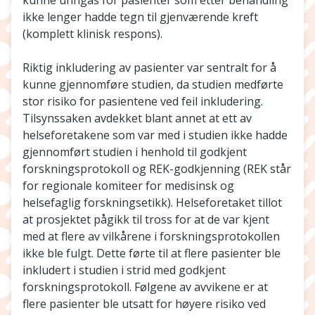
kunne unngås for pasienter som etter behandling
ikke lenger hadde tegn til gjenværende kreft
(komplett klinisk respons).
Riktig inkludering av pasienter var sentralt for å
kunne gjennomføre studien, da studien medførte
stor risiko for pasientene ved feil inkludering.
Tilsynssaken avdekket blant annet at ett av
helseforetakene som var med i studien ikke hadde
gjennomført studien i henhold til godkjent
forskningsprotokoll og REK-godkjenning (REK står
for regionale komiteer for medisinsk og
helsefaglig forskningsetikk). Helseforetaket tillot
at prosjektet pågikk til tross for at de var kjent
med at flere av vilkårene i forskningsprotokollen
ikke ble fulgt. Dette førte til at flere pasienter ble
inkludert i studien i strid med godkjent
forskningsprotokoll. Følgene av avvikene er at
flere pasienter ble utsatt for høyere risiko ved