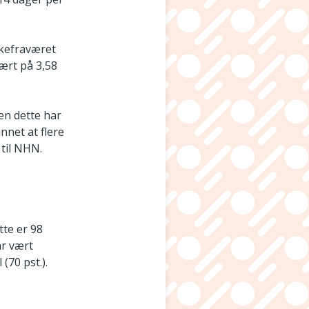
ykefraværet
vært på 3,58
men dette har
nnet at flere
 til NHN.
tte er 98
ar vært
(70 pst.).