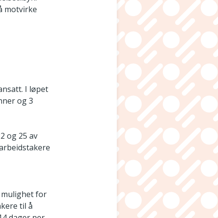
 å motvirke
nsatt. I løpet
inner og 3
22 og 25 av
l arbeidstakere
t mulighet for
kere til å
 14 dager per