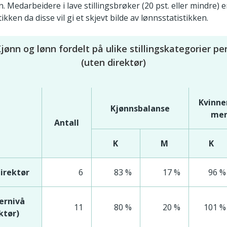
 Medarbeidere i lave stillingsbrøker (20 pst. eller mindre) e
ikken da disse vil gi et skjevt bilde av lønnsstatistikken.
jønn og lønn fordelt på ulike stillingskategorier pe
(uten direktør)
Kvinne
Kjønnsbalanse
men
Antall
K
M
K
irektør
6
83 %
17 %
96 %
ernivå
11
80 %
20 %
101 %
ktør)