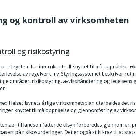
ing og kontroll av virksomheten
troll og risikostyring
har et system for internkontroll knyttet til måloppnåelse, 
terlevelse av regelverk mv. Styringssystemet beskriver ruti
ktige områder, risikostyring, avvikshåndtering og ledelsen
en.
med Helsetilsynets årlige virksomhetsplan utarbeides det ris
inger knyttet til måloppnåelse og gjennomføring av virks
stemaer til landsomfattende tilsyn forberedes gjennom en pr
asert på risikovurderinger. Det er også stilt krav til at stat