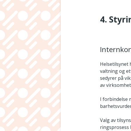
4. Styr
Internkon
Helsetilsynet 
valtning og et
sedyrer på vi
av virksomhet
I forbindelse 
barhetsvurder
Valg av tilsyn
ringsprosess b