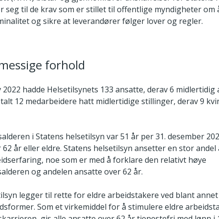
seg til de krav som er stillet til offentlige myndigheter om
minalitet og sikre at leverandører følger lover og regler.
messige forhold
 2022 hadde Helsetilsynets 133 ansatte, derav 6 midlertidig a
talt 12 medarbeidere hatt midlertidige stillinger, derav 9 kv
alderen i Statens helsetilsyn var 51 år per 31. desember 20
 62 år eller eldre. Statens helsetilsyn ansetter en stor ande
idserfaring, noe som er med å forklare den relativt høye
alderen og andelen ansatte over 62 år.
ilsyn legger til rette for eldre arbeidstakere ved blant anne
idsformer. Som et virkemiddel for å stimulere eldre arbeidsta
karrieren, gis alle ansatte over 62 år tjenestefri med lønn i