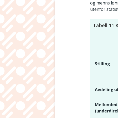
og menns lønn.
utenfor statist
Tabell 11 K
Stilling
Avdelingsd
Mellomled
(underdire