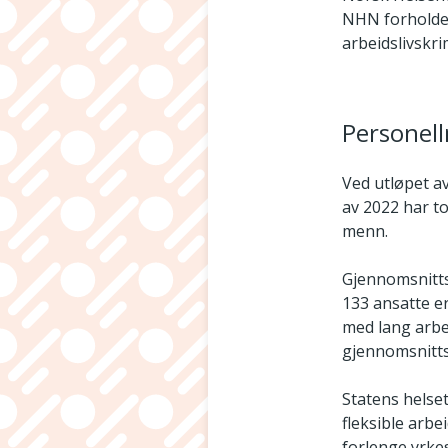
NHN forholder 
arbeidslivskri
Personell
Ved utløpet av
av 2022 har to
menn.
Gjennomsnitts
133 ansatte er
med lang arbe
gjennomsnitts
Statens helset
fleksible arbe
forlenge yrkes