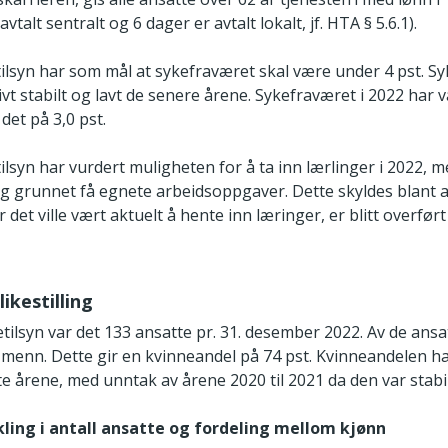
avtalt sentralt og 6 dager er avtalt lokalt, jf. HTA § 5.6.1).
tilsyn har som mål at sykefraværet skal være under 4 pst. S
ivt stabilt og lavt de senere årene. Sykefraværet i 2022 har 
 det på 3,0 pst.
ilsyn har vurdert muligheten for å ta inn lærlinger i 2022, 
ig grunnet få egnete arbeidsoppgaver. Dette skyldes blant a
det ville vært aktuelt å hente inn læringer, er blitt overført
ikestilling
etilsyn var det 133 ansatte pr. 31. desember 2022. Av de ansa
 menn. Dette gir en kvinneandel på 74 pst. Kvinneandelen h
e årene, med unntak av årene 2020 til 2021 da den var stabil 
kling i antall ansatte og fordeling mellom kjønn