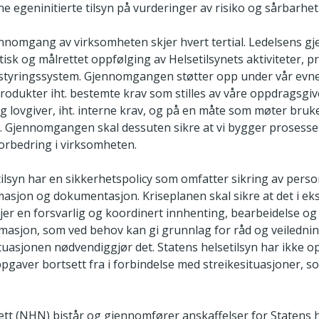
ne egeninitierte tilsyn på vurderinger av risiko og sårbarhet
nnomgang av virksomheten skjer hvert tertial. Ledelsens 
isk og målrettet oppfølging av Helsetilsynets aktiviteter, p
 styringssystem. Gjennomgangen støtter opp under vår evne t
produkter iht. bestemte krav som stilles av våre oppdragsgi
g lovgiver, iht. interne krav, og på en måte som møter bruk
. Gjennomgangen skal dessuten sikre at vi bygger prosesse
forbedring i virksomheten.
ilsyn har en sikkerhetspolicy som omfatter sikring av person
rmasjon og dokumentasjon. Kriseplanen skal sikre at det i e
kjer en forsvarlig og koordinert innhenting, bearbeidelse og
masjon, som ved behov kan gi grunnlag for råd og veiled­ning
tuasjonen nødvendiggjør det. Statens helsetilsyn har ikke o
gaver bortsett fra i forbindelse med streikesituasjoner, so
tt (NHN) bistår og gjennomfører anskaffelser for Statens he