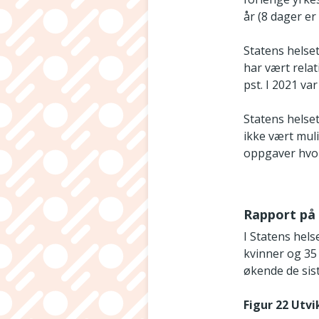
år (8 dager er 
Statens helse
har vært relat
pst. I 2021 var
Statens helset
ikke vært mul
oppgaver hvor 
Rapport på l
I Statens hels
kvinner og 35
økende de sist
Figur 22 Utvi