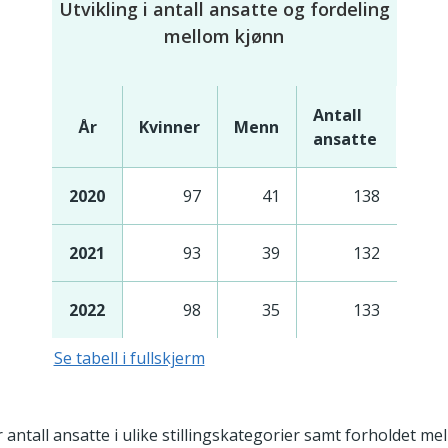
Utvikling i antall ansatte og fordeling
mellom kjønn
Antall
År
Kvinner
Menn
ansatte
2020
97
41
138
2021
93
39
132
2022
98
35
133
Se tabell i fullskjerm
r antall ansatte i ulike stillingskategorier samt forholdet m