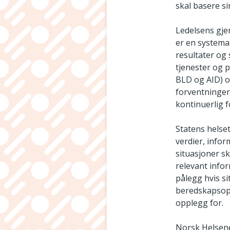
skal basere si
Ledelsens gje
er en systemat
resultater og
tjenester og 
BLD og AID) o
forventninger
kontinuerlig 
Statens helset
verdier, info
situasjoner s
relevant infor
pålegg hvis si
beredskapsopp
opplegg for.
Norsk Helsene