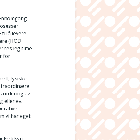
.
gjennomgang
rosesser,
il å levere
vere (HOD,
ernes legitime
r for
ell, fysiske
kstraordinære
 vurdering av
 eller ev.
perative
m vi har eget
lsetilsyn.