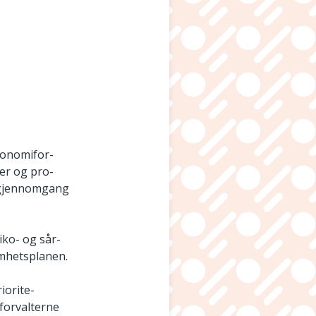
økonomifor­
ner og pro­
s gjennomgang
iko- og sår­
omhetsplanen.
iorite­
sforvalterne