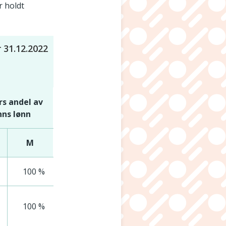
r holdt
r 31.12.2022
rs andel av
ns lønn
M
100 %
100 %