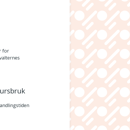
r for
rvalternes
sursbruk
handlingstiden