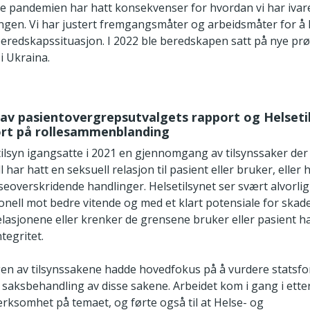
e pandemien har hatt konsekvenser for hvordan vi har ivar
gen. Vi har justert fremgangsmåter og arbeidsmåter for å 
n beredskapssituasjon. I 2022 ble beredskapen satt på nye pr
i Ukraina.
av pasientovergrepsutvalgets rapport og Helseti
ort på rollesammenblanding
tilsyn igangsatte i 2021 en gjennomgang av tilsynssaker der
 har hatt en seksuell relasjon til pasient eller bruker, eller 
eoverskridende handlinger. Helsetilsynet ser svært alvorlig p
nell mot bedre vitende og med et klart potensiale for skade
lasjonene eller krenker de grensene bruker eller pasient ha
ntegritet.
 av tilsynssakene hadde hovedfokus på å vurdere statsfo
s saksbehandling av disse sakene. Arbeidet kom i gang i ette
ksomhet på temaet, og førte også til at Helse- og