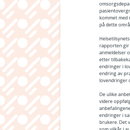
omsorgsdepart
pasientovergr
kommet med ma
på dette områd
Helsetilsynets
rapporten gir
anmeldelser o
etter tilbakek
endringer i l
endring av pr
lovendringer o
De ulike anbef
videre oppføl
anbefalingene
endringer i s
brukere. Det v
som vilkår i 