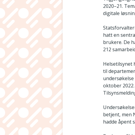
2020–21. Tema 
digitale løsn
Statsforvalte
hatt en sentra
brukere. De h
212 samarbei
Helsetilsynet
til departeme
undersøkelse a
oktober 2022.
Tilsynsmeldin
Undersøkelsen
betjent, men 
hadde åpent se