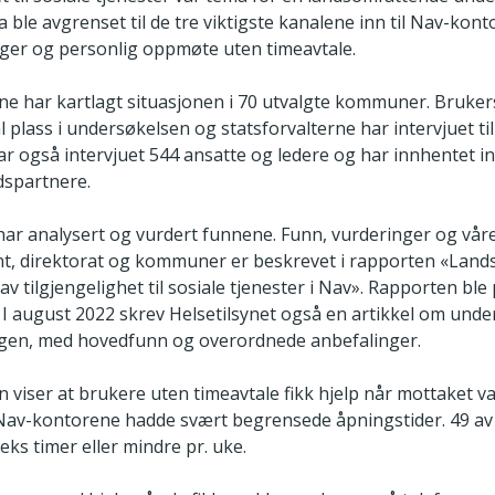
ble avgrenset til de tre viktigste kanalene inn til Nav-konto
inger og personlig oppmøte uten timeavtale.
rne har kartlagt situasjonen i 70 utvalgte kommuner. Bruk
l plass i undersøkelsen og statsforvalterne har intervjuet 
ar også intervjuet 544 ansatte og ledere og har innhentet i
dspartnere.
 har analysert og vurdert funnene. Funn, vurderinger og vår
nt, direktorat og kommuner er beskrevet i rapporten «Lan
v tilgjengelighet til sosiale tjenester i Nav». Rapporten ble 
 I august 2022 skrev Helsetilsynet også en artikkel om unde
gen, med hovedfunn og overordnede anbefalinger.
 viser at brukere uten timeavtale fikk hjelp når mottaket v
Nav-kontorene hadde svært begrensede åpningstider. 49 av
ks timer eller mindre pr. uke.