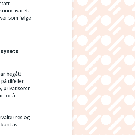
etatt
kunne ivareta
øver som følge
lsynets
har begått
å tilfeller
, privatiserer
r for å
rvalternes og
rkant av