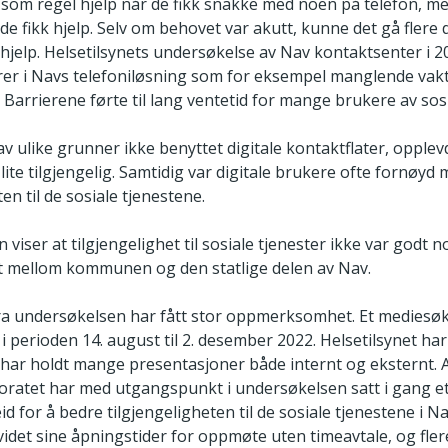
 som regel hjelp når de fikk snakke med noen på telefon, m
r de fikk hjelp. Selv om behovet var akutt, kunne det gå flere
hjelp. Helsetilsynets undersøkelse av Nav kontaktsenter i 20
erer i Navs telefoniløsning som for eksempel manglende vak
Barrierene førte til lang ventetid for mange brukere av sosi
v ulike grunner ikke benyttet digitale kontaktflater, opple
ite tilgjengelig. Samtidig var digitale brukere ofte fornøyd
ten til de sosiale tjenestene.
viser at tilgjengelighet til sosiale tjenester ikke var godt n
 mellom kommunen og den statlige delen av Nav.
ra undersøkelsen har fått stor oppmerksomhet. Et mediesøk
f i perioden 14. august til 2. desember 2022. Helsetilsynet har 
g har holdt mange presentasjoner både internt og eksternt. 
toratet har med utgangspunkt i undersøkelsen satt i gang e
id for å bedre tilgjengeligheten til de sosiale tjenestene i Na
idet sine åpningstider for oppmøte uten timeavtale, og fler