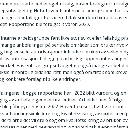
ementet satte ned et eget utvalg, pasientovergrepsutvalg
epsutvalget og Helsetilsynets interne arbeidsgruppe har i 
nge anbefalinger for videre tiltak som kan bidra til pasie
et. Rapportene ble ferdigstilt våren 2022.
 interne arbeidsgruppe fant ikke stor svikt eller feilaktig pr
 mange anbefalinger på sentrale områder som brukerinvolv
g begrensede autorisasjoner inkludert bruken av veiledni
all av autorisasjon. I tillegg ga arbeidsgruppen anbefalinge
ovverket. Pasientovergrepsutvalget ga også mange anbefal
aksis innenfor gjeldende rett, men også om tiltak som kreve
g konkrete forslag til slike endringer.
alingene i begge rapportene har i 2022 blitt vurdert, og en 
ging av anbefalingene er utarbeidet. Arbeidet med å følge 
 ble påbegynt høsten 2022. Hovedfokuset i høst var blant 
aksbehandlingsveilederen og kvalitetssikring av møter med 
idere arbeidet vil dreie seg om kvalitetssikring av bruken av
autorisasjoner med begrensning, og som tiltak gjennomført 