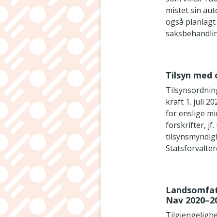
mistet sin au
også planlagt
saksbehandli
Tilsyn med 
Tilsynsordnin
kraft 1. juli 
for enslige m
forskrifter, j
tilsynsmyndigh
Statsforvalter
Landsomfatt
Nav 2020–2
Tilgjengelighe