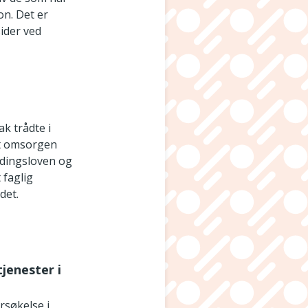
on. Det er
ider ved
k trådte i
 at omsorgen
ndingsloven og
 faglig
det.
jenester i
rsøkelse i