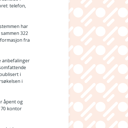
ret: telefon,
erstemmen har
til sammen 322
nformasjon fra
e anbefalinger
dsomfattende
publisert i
rsøkelsen i
ar åpent og
 70 kontor