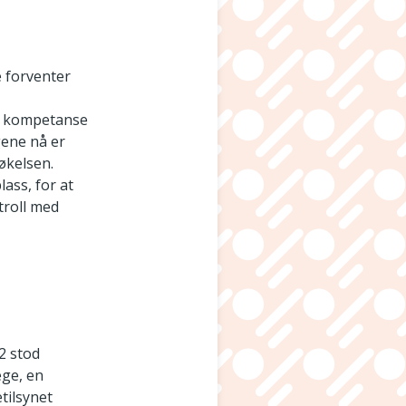
e forventer
al kompetanse
gene nå er
økelsen.
lass, for at
ntroll med
2 stod
ege, en
etilsynet