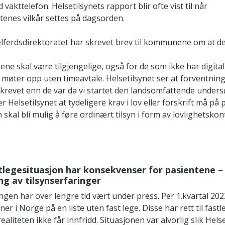
vakttelefon. Helsetilsynets rapport blir ofte vist til når
tenes vilkår settes på dagsorden.
elferdsdirektoratet har skrevet brev til kommunene om at d
ene skal være tilgjengelige, også for de som ikke har digit
 møter opp uten timeavtale. Helsetilsynet ser at forventnin
skrevet enn de var da vi startet den landsomfattende unders
 Helsetilsynet at tydeligere krav i lov eller forskrift må på p
n skal bli mulig å føre ordinært tilsyn i form av lovlighetsko
tlegesituasjon har konsekvenser for pasientene –
 av tilsynserfaringer
ngen har over lengre tid vært under press. Per 1.kvartal 202
er i Norge på en liste uten fast lege. Disse har rett til fastl
realiteten ikke får innfridd. Situasjonen var alvorlig slik Hels