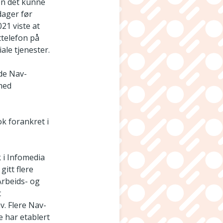
en det kunne
 dager før
21 viste at
ttelefon på
ale tjenester.
vde Nav-
 med
ok forankret i
 i Infomedia
gitt flere
Arbeids- og
t
v. Flere Nav-
e har etablert