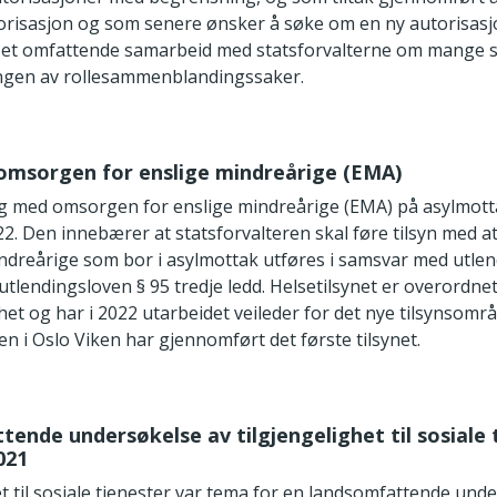
torisasjon og som senere ønsker å søke om en ny autorisasj
 et omfattende samarbeid med statsforvalterne om mange s
ngen av rollesammenblandingssaker.
omsorgen for enslige mindreårige (EMA)
g med omsorgen for enslige mindreårige (EMA) på asylmotta
2022. Den innebærer at statsforvalteren skal føre tilsyn med
indreårige som bor i asylmottak utføres i samsvar med utle
f. utlendingsloven § 95 tredje ledd. Helsetilsynet er overordnet
et og har i 2022 utarbeidet veileder for det nye tilsynsområ
en i Oslo Viken har gjennomført det første tilsynet.
ende undersøkelse av tilgjengelighet til sosiale t
021
t til sosiale tjenester var tema for en landsomfattende unde