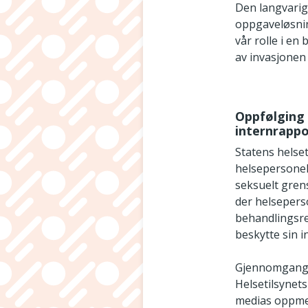
Den langvarig
oppgaveløsnin
vår rolle i e
av invasjonen 
Oppfølging 
internrapp
Statens helse
helsepersonell
seksuelt grens
der helseperso
behandlingsre
beskytte sin i
Gjennomgangen
Helsetilsynet
medias oppmer