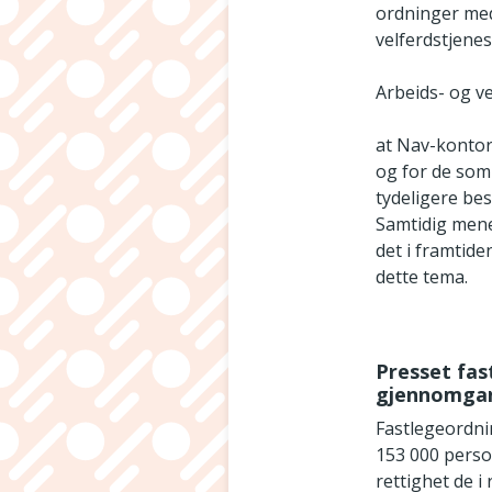
ordninger med 
velferdstjenes
Arbeids- og v
at Nav-kontor
og for de som
tydeligere be
Samtidig mener
det i framtide
dette tema.
Presset fas
gjennomgang
Fastlegeordni
153 000 person
rettighet de i 