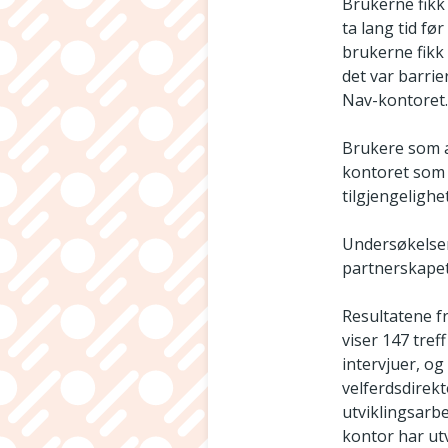
Brukerne fikk
ta lang tid fø
brukerne fikk 
det var barri
Nav-kontoret. 
Brukere som a
kontoret som l
tilgjengelighe
Undersøkelsen 
partnerskapet
Resultatene f
viser 147 tref
intervjuer, o
velferdsdirek
utviklingsarbe
kontor har utv