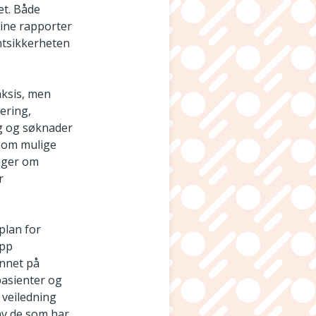
et. Både
sine rapporter
ntsikkerheten
aksis, men
ering,
ng og søknader
r om mulige
inger om
r
plan for
opp
annet på
pasienter og
 veiledning
av de som har