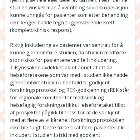
fjerning av hele eller deler av tarmen, men i denne
studien ønsket man å «vente og se» om operasjon
kunne unngås for pasienter som etter behandling
ikke lenger hadde tegn til gjenværende kreft
(komplett klinisk respons).
Riktig inkludering av pasienter var sentralt for å
kunne gjennomføre studien, da studien medførte
stor risiko for pasientene ved feil inkludering.
Tilsynssaken avdekket blant annet at ett av
helseforetakene som var med i studien ikke hadde
gjennomført studien i henhold til godkjent
forskningsprotokoll og REK-godkjenning (REK står
for regionale komiteer for medisinsk og
helsefaglig forskningsetikk). Helseforetaket tillot
at prosjektet pågikk til tross for at de var kjent
med at flere av vilkårene i forskningsprotokollen
ikke ble fulgt. Dette førte til at flere pasienter ble
inkludert i studien i strid med godkjent