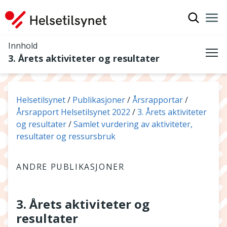
Vis søkef
Nav
Luk
Innhold
3. Årets aktiviteter og resultater
Me
Du er her:
Helsetilsynet
Publikasjoner
Årsrapportar
Årsrapport Helsetilsynet 2022
3. Årets aktiviteter
og resultater
Samlet vurdering av aktiviteter,
resultater og ressursbruk
ANDRE PUBLIKASJONER
3. Årets aktiviteter og
resultater