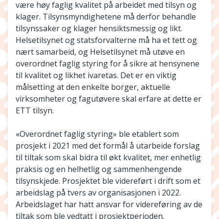
være høy faglig kvalitet på arbeidet med tilsyn og
klager. Tilsynsmyndighetene må derfor behandle
tilsynssaker og klager hensiktsmessig og likt.
Helsetilsynet og statsforvalterne må ha et tett og
nært samarbeid, og Helsetilsynet må utøve en
overordnet faglig styring for å sikre at hensynene
til kvalitet og likhet ivaretas. Det er en viktig
målsetting at den enkelte borger, aktuelle
virksomheter og fagutøvere skal erfare at dette er
ETT tilsyn.
«Overordnet faglig styring» ble etablert som
prosjekt i 2021 med det formål å utarbeide forslag
til tiltak som skal bidra til økt kvalitet, mer enhetlig
praksis og en helhetlig og sammenhengende
tilsynskjede. Prosjektet ble videreført i drift som et
arbeidslag på tvers av organisasjonen i 2022.
Arbeidslaget har hatt ansvar for videreføring av de
tiltak som ble vedtatt i prosjektperioden.