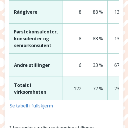
Rådgivere
8
88 %
13 %
Førstekonsulenter,
konsulenter og
8
88 %
13 %
seniorkonsulent
Andre stillinger
6
33 %
67 %
Totalt i
122
77 %
23 %
virksomheten
Se tabell i fullskjerm
* herunder særlig uavhengige stillinger