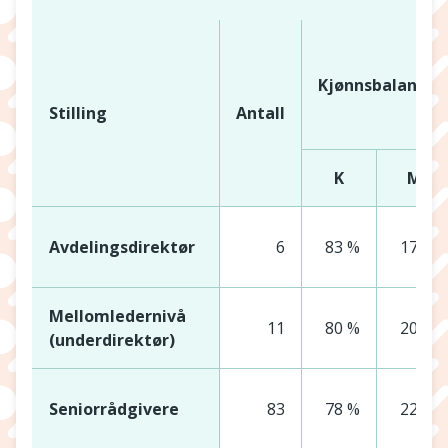
Kjønnsbalanse
Stilling
Antall
K
M
Avdelingsdirektør
6
83 %
17 %
Mellomledernivå
11
80 %
20 %
(underdirektør)
Seniorrådgivere
83
78 %
22 %