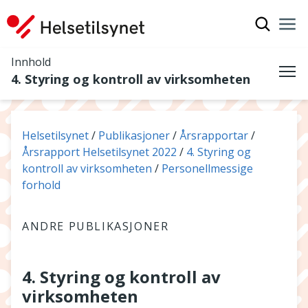
Vis søkef
Nav
Luk
Innhold
4. Styring og kontroll av virksomheten
Me
Du er her:
Helsetilsynet
Publikasjoner
Årsrapportar
Årsrapport Helsetilsynet 2022
4. Styring og
kontroll av virksomheten
Personellmessige
forhold
ANDRE PUBLIKASJONER
4. Styring og kontroll av
virksomheten