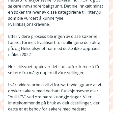
nedsatt funksjonsevne, 6 søkere “hull i CV” og 59
søkere innvandrerbakgrunn. Det ble innkalt minst
en søker fra hver av disse kategoriene til intervju
som ble vurdert å kunne fylle
kvalifikasjonskravene.
Etter videre prosess ble ingen av disse søkerne
funnet formelt kvalifisert for stillingene de søkte
på, og Helsetilsynet har med dette ikke oppnådd
målet i 2022.
Helsetilsynet opplever det som utfordrende å få
søkere fra målgruppen til våre stillinger.
I vårt videre arbeid vil vi fortsatt tydeliggjøre at vi
ønsker søkere med nedsatt funksjonsevne eller
“hull i CV” ved ordinære kunngjøringer. Vi er
imøtekommende på bruk av deltidsstillinger, der
dette er et behov for søkere med nedsatt