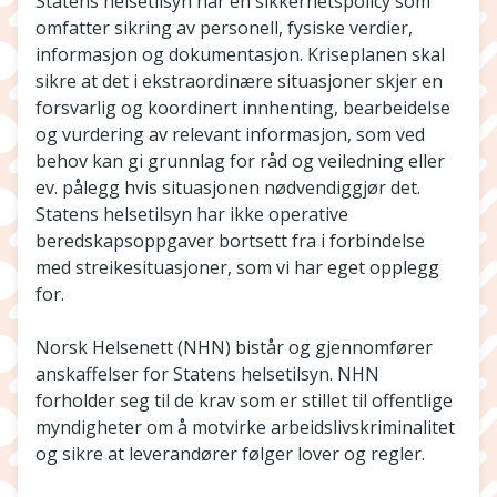
Statens helsetilsyn har en sikkerhetspolicy som
omfatter sikring av personell, fysiske verdier,
informasjon og dokumentasjon. Kriseplanen skal
sikre at det i ekstraordinære situasjoner skjer en
forsvarlig og koordinert innhenting, bearbeidelse
og vurdering av relevant informasjon, som ved
behov kan gi grunnlag for råd og veiled­ning eller
ev. pålegg hvis situasjonen nødvendiggjør det.
Statens helsetilsyn har ikke operative
beredskapsoppgaver bortsett fra i forbindelse
med streikesituasjoner, som vi har eget opplegg
for.
Norsk Helsenett (NHN) bistår og gjennomfører
anskaffelser for Statens helsetilsyn. NHN
forholder seg til de krav som er stillet til offentlige
myndigheter om å motvirke arbeidslivskriminalitet
og sikre at leverandører følger lover og regler.