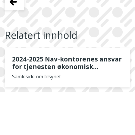
Relatert innhold
2024-2025 Nav-kontorenes ansvar
for tjenesten økonomisk
rådgivning til personer i en
Samleside om tilsynet
vanskelig økonomisk situasjon