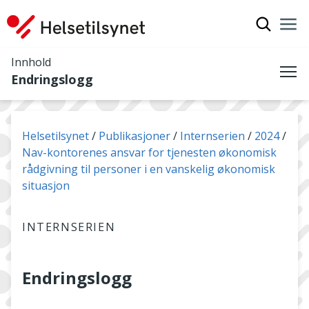
Vis søkef
Nav
Luk
Innhold
Endringslogg
Me
Du er her:
Helsetilsynet
Publikasjoner
Internserien
2024
Nav-kontorenes ansvar for tjenesten økonomisk
rådgivning til personer i en vanskelig økonomisk
situasjon
INTERNSERIEN
Endringslogg