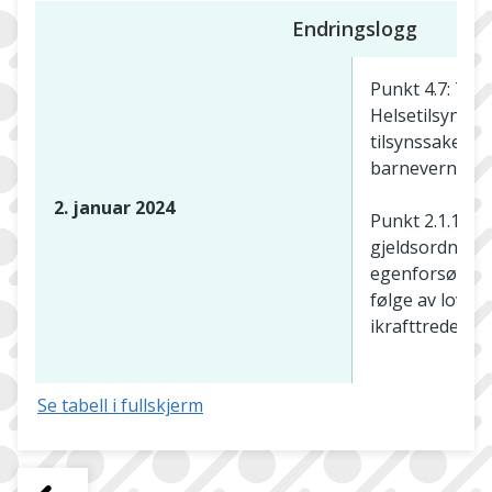
Endringslogg
Punkt 4.7: Tilf
Helsetilsynets
tilsynssaker på
barnevernomr
2. januar 2024
Punkt 2.1.1 og 
gjeldsordning
egenforsøk er
følge av loven
ikrafttredelse 
Se tabell i fullskjerm