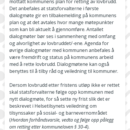
mottatt kommunens plan for retting av lovbrudd.
Det anbefales at statsforvalterne i første
dialogmøte gir en tilbakemelding på kommunens
plan og at det avtales hvor mange møtepunkter
som kan bli aktuelt å gjennomføre. Antallet
dialogmøter bør ses i sammenheng med omfang
og alvorlighet av lovbruddet/-ene. Agenda for
øvrige dialogmøter med kommunen anbefales å
være fremdrift og status på kommunens arbeid
med å rette lovbrudd. Dialogmøtene kan også
benyttes til å tilby råd og veiledning til kommuner.
Dersom lovbrudd etter fristens utløp ikke er rettet
skal statsforvalterne følge opp kommunen med
nytt dialogmøte, for så sette ny frist slik det er
beskrevet i Helsetilsynets veiledning om
tilsynssaker på sosial- og barnevernområdet
(
Hvordan forhåndsvarsle, vedta og følge opp pålegg
om retting etter kommuneloven § 30-4
).