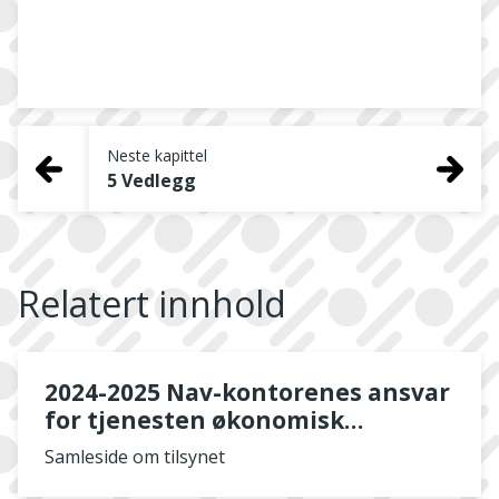
Neste kapittel
5 Vedlegg
Relatert innhold
2024-2025 Nav-kontorenes ansvar
for tjenesten økonomisk
rådgivning til personer i en
Samleside om tilsynet
vanskelig økonomisk situasjon