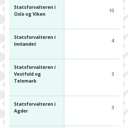
Statsforvalteren i
10
Oslo og Viken
Statsforvalteren i
4
Innlandet
Statsforvalteren i
Vestfold og
3
Telemark
Statsforvalteren i
3
Agder