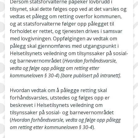
Dersom statsforvalterne påpeker lovbrudd i
tilsynet, skal dette følges opp ved at det varsles og
vedtas et pålegg om retting overfor kommunen,
og at statsforvalterne følger opp pålegget til
forholdet er rettet, og tjenesten drives i samsvar
med lovgivningen. Oppfølgingen av vedtak om
pålegg skal gjennomføres med utgangspunkt i
Helsetilsynets veiledning om tilsynssaker på sosial-
og barnevernområdet (
Hvordan forhåndsvarsle,
vedta og følge opp pålegg om retting etter
kommuneloven § 30-4
)
[bare publisert på intranett].
Hvordan vedtak om å pålegge retting skal
forhåndsvarsles, utstedes og følges opp er
beskrevet i Helsetilsynets veiledning om
tilsynssaker på sosial- og barnevernområdet
(
Hvordan forhåndsvarsle, vedta og følge opp pålegg
om retting etter kommuneloven § 30-4
).