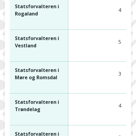
Statsforvalteren i
4
Rogaland
Statsforvalteren i
5
Vestland
Statsforvalteren i
3
Møre og Romsdal
Statsforvalteren i
4
Trøndelag
Statsforvalteren i