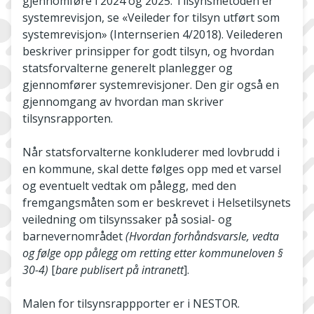
gjennomføre i 2024 og 2025. Tilsynsmetoden er
systemrevisjon, se «Veileder for tilsyn utført som
systemrevisjon» (Internserien 4/2018). Veilederen
beskriver prinsipper for godt tilsyn, og hvordan
statsforvalterne generelt planlegger og
gjennomfører systemrevisjoner. Den gir også en
gjennomgang av hvordan man skriver
tilsynsrapporten.
Når statsforvalterne konkluderer med lovbrudd i
en kommune, skal dette følges opp med et varsel
og eventuelt vedtak om pålegg, med den
fremgangsmåten som er beskrevet i Helsetilsynets
veiledning om tilsynssaker på sosial- og
barnevernområdet
(Hvordan forhåndsvarsle, vedta
og følge opp pålegg om retting etter kommuneloven §
30-4)
[
bare publisert på intranett
].
Malen for tilsynsrappporter er i NESTOR.