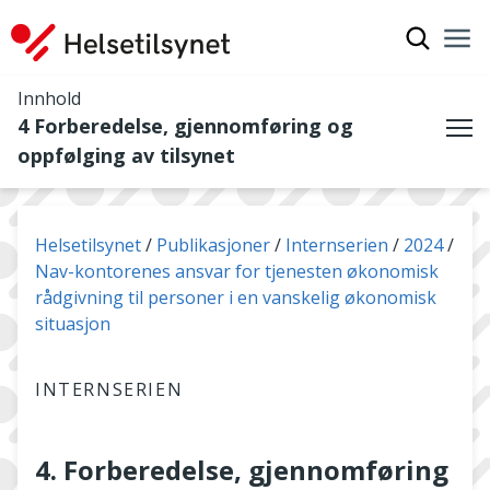
Vis søkef
Nav
Luk
Innhold
4 Forberedelse, gjennomføring og
Me
oppfølging av tilsynet
Du er her:
Helsetilsynet
Publikasjoner
Internserien
2024
Nav-kontorenes ansvar for tjenesten økonomisk
rådgivning til personer i en vanskelig økonomisk
situasjon
INTERNSERIEN
4. Forberedelse, gjennomføring