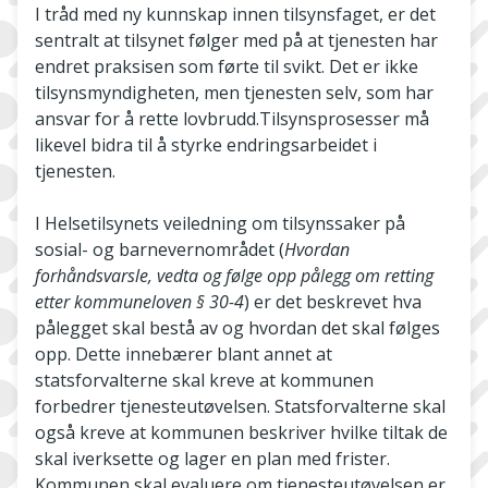
I tråd med ny kunnskap innen tilsynsfaget, er det
sentralt at tilsynet følger med på at tjenesten har
endret praksisen som førte til svikt. Det er ikke
tilsynsmyndigheten, men tjenesten selv, som har
ansvar for å rette lovbrudd.Tilsynsprosesser må
likevel bidra til å styrke endringsarbeidet i
tjenesten.
I Helsetilsynets veiledning om tilsynssaker på
sosial- og barnevernområdet (
Hvordan
forhåndsvarsle, vedta og følge opp pålegg om retting
etter kommuneloven § 30-4
) er det beskrevet hva
pålegget skal bestå av og hvordan det skal følges
opp. Dette innebærer blant annet at
statsforvalterne skal kreve at kommunen
forbedrer tjenesteutøvelsen. Statsforvalterne skal
også kreve at kommunen beskriver hvilke tiltak de
skal iverksette og lager en plan med frister.
Kommunen skal evaluere om tjenesteutøvelsen er