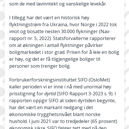
som de med lavinntekt og vanskelige levekår.
I tillegg har det vært en historisk høy
flyktningstrøm fra Ukraina, hvor Norge i 2022 tok
imot og bosatte nesten 30.000 flykninger (Nav-
rapport nr. 5, 2022). Statsforvalterne rapporterer
om at økningen i antall flyktninger påvirker
boligmarkedet i stor grad. Prisen for å leie en bolig
er høy, og det er få tilgjengelige boliger til
personer som trenger bolig.
Forbrukerforskningsinstituttet SIFO (OsloMet)
kaller perioden vi er inne i nå med unormal høy
prisstigning for
dyrtid
(SIFO Rapport 3-2023 s. 9). I
rapporten oppgir SIFO at siden dyrtiden begynte,
har det vært en markant nedgang i det
økonomiske trygghetsnivået blant norske
hushold. I juni 2021 var to tredjedeler (65 prosent)
økonomisk sikre. SIFO følger tett med på den