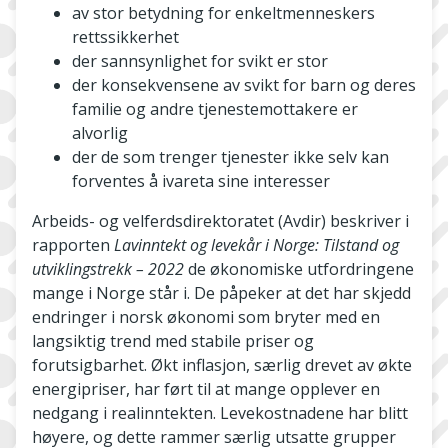
av stor betydning for enkeltmenneskers
rettssikkerhet
der sannsynlighet for svikt er stor
der konsekvensene av svikt for barn og deres
familie og andre tjenestemottakere er
alvorlig
der de som trenger tjenester ikke selv kan
forventes å ivareta sine interesser
Arbeids- og velferdsdirektoratet (Avdir) beskriver i
rapporten
Lavinntekt og levekår i Norge: Tilstand og
utviklingstrekk – 2022
de økonomiske utfordringene
mange i Norge står i. De påpeker at det har skjedd
endringer i norsk økonomi som bryter med en
langsiktig trend med stabile priser og
forutsigbarhet. Økt inflasjon, særlig drevet av økte
energipriser, har ført til at mange opplever en
nedgang i realinntekten. Levekostnadene har blitt
høyere, og dette rammer særlig utsatte grupper