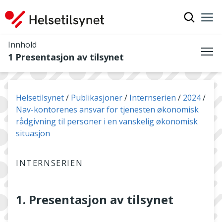
Vis søkef
Nav
Luk
Innhold
1 Presentasjon av tilsynet
Me
Du er her:
Helsetilsynet
Publikasjoner
Internserien
2024
Nav-kontorenes ansvar for tjenesten økonomisk
rådgivning til personer i en vanskelig økonomisk
situasjon
INTERNSERIEN
1. Presentasjon av tilsynet