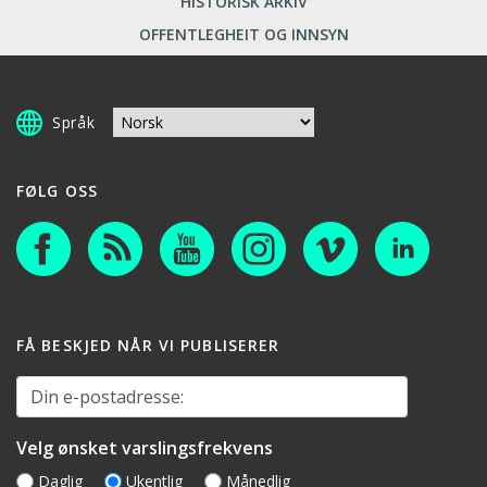
HISTORISK ARKIV
OFFENTLEGHEIT OG INNSYN
Språk
FØLG OSS
FÅ BESKJED NÅR VI PUBLISERER
Din e-postadresse:
Velg ønsket varslingsfrekvens
Daglig
Ukentlig
Månedlig