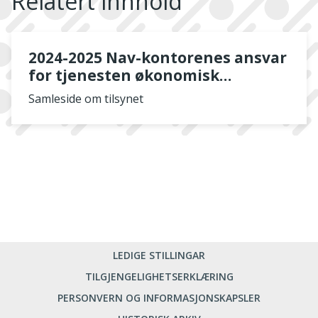
Relatert innhold
2024-2025 Nav-kontorenes ansvar
for tjenesten økonomisk
rådgivning til personer i en
Samleside om tilsynet
vanskelig økonomisk situasjon
LEDIGE STILLINGAR
TILGJENGELIGHETSERKLÆRING
PERSONVERN OG INFORMASJONSKAPSLER