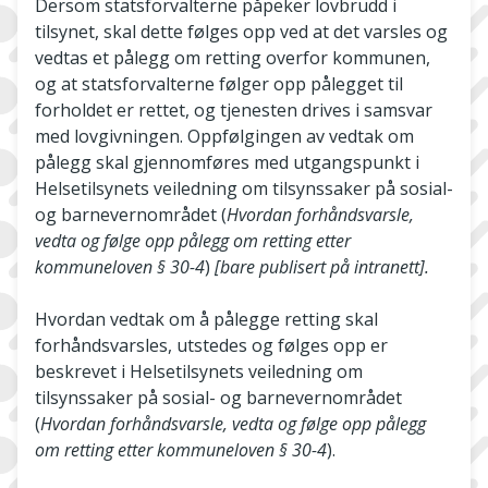
Dersom statsforvalterne påpeker lovbrudd i
tilsynet, skal dette følges opp ved at det varsles og
vedtas et pålegg om retting overfor kommunen,
og at statsforvalterne følger opp pålegget til
forholdet er rettet, og tjenesten drives i samsvar
med lovgivningen. Oppfølgingen av vedtak om
pålegg skal gjennomføres med utgangspunkt i
Helsetilsynets veiledning om tilsynssaker på sosial-
og barnevernområdet (
Hvordan forhåndsvarsle,
vedta og følge opp pålegg om retting etter
kommuneloven § 30-4
)
[bare publisert på intranett].
Hvordan vedtak om å pålegge retting skal
forhåndsvarsles, utstedes og følges opp er
beskrevet i Helsetilsynets veiledning om
tilsynssaker på sosial- og barnevernområdet
(
Hvordan forhåndsvarsle, vedta og følge opp pålegg
om retting etter kommuneloven § 30-4
).