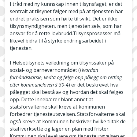
I tråd med ny kunnskap innen tilsynsfaget, er det
sentralt at tilsynet følger med på at tjenesten har
endret praksisen som førte til svikt. Det er ikke
tilsynsmyndigheten, men tjenesten selv, som har
ansvar for å rette lovbrudd.Tilsynsprosesser må
likevel bidra til å styrke endringsarbeidet i
tjenesten.
I Helsetilsynets veiledning om tilsynssaker på
sosial- og barnevernområdet (
Hvordan
forhåndsvarsle, vedta og følge opp pålegg om retting
etter kommuneloven § 30-4
) er det beskrevet hva
pålegget skal bestå av og hvordan det skal følges
opp. Dette innebærer blant annet at
statsforvalterne skal kreve at kommunen
forbedrer tjenesteutøvelsen. Statsforvalterne skal
også kreve at kommunen beskriver hvilke tiltak de
skal iverksette og lager en plan med frister.
Kommunen skal evaluere om tjenesteutøvelsen er