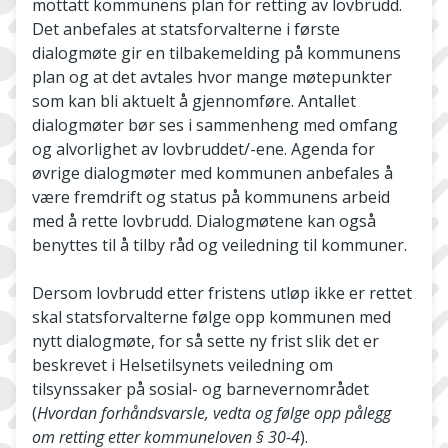
mottatt kommunens plan for retting av lovbrudd.
Det anbefales at statsforvalterne i første
dialogmøte gir en tilbakemelding på kommunens
plan og at det avtales hvor mange møtepunkter
som kan bli aktuelt å gjennomføre. Antallet
dialogmøter bør ses i sammenheng med omfang
og alvorlighet av lovbruddet/-ene. Agenda for
øvrige dialogmøter med kommunen anbefales å
være fremdrift og status på kommunens arbeid
med å rette lovbrudd. Dialogmøtene kan også
benyttes til å tilby råd og veiledning til kommuner.
Dersom lovbrudd etter fristens utløp ikke er rettet
skal statsforvalterne følge opp kommunen med
nytt dialogmøte, for så sette ny frist slik det er
beskrevet i Helsetilsynets veiledning om
tilsynssaker på sosial- og barnevernområdet
(
Hvordan forhåndsvarsle, vedta og følge opp pålegg
om retting etter kommuneloven § 30-4
).