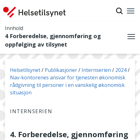
Vis søkef
Nav
Luk
Innhold
4 Forberedelse, gjennomføring og
Me
oppfølging av tilsynet
Du er her:
Helsetilsynet
Publikasjoner
Internserien
2024
Nav-kontorenes ansvar for tjenesten økonomisk
rådgivning til personer i en vanskelig økonomisk
situasjon
INTERNSERIEN
4. Forberedelse, gjennomføring