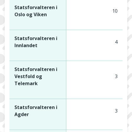
Statsforvalteren i
10
Oslo og Viken
Statsforvalteren i
4
Innlandet
Statsforvalteren i
Vestfold og
3
Telemark
Statsforvalteren i
3
Agder