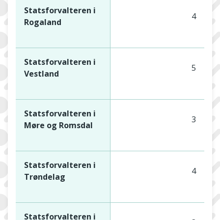
Statsforvalteren i
4
Rogaland
Statsforvalteren i
5
Vestland
Statsforvalteren i
3
Møre og Romsdal
Statsforvalteren i
4
Trøndelag
Statsforvalteren i