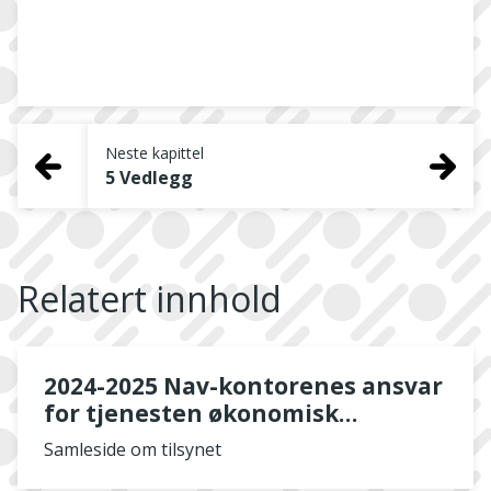
Neste kapittel
5 Vedlegg
Relatert innhold
2024-2025 Nav-kontorenes ansvar
for tjenesten økonomisk
rådgivning til personer i en
Samleside om tilsynet
vanskelig økonomisk situasjon