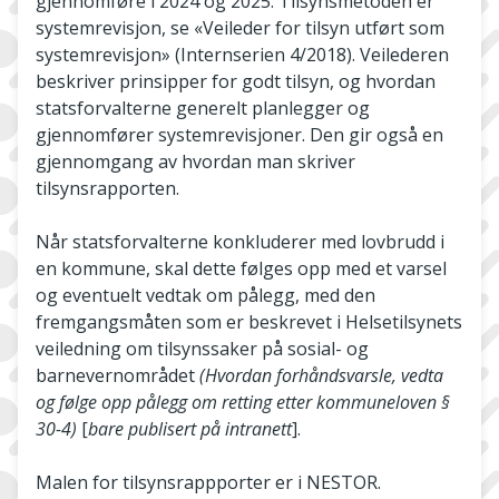
gjennomføre i 2024 og 2025. Tilsynsmetoden er
systemrevisjon, se «Veileder for tilsyn utført som
systemrevisjon» (Internserien 4/2018). Veilederen
beskriver prinsipper for godt tilsyn, og hvordan
statsforvalterne generelt planlegger og
gjennomfører systemrevisjoner. Den gir også en
gjennomgang av hvordan man skriver
tilsynsrapporten.
Når statsforvalterne konkluderer med lovbrudd i
en kommune, skal dette følges opp med et varsel
og eventuelt vedtak om pålegg, med den
fremgangsmåten som er beskrevet i Helsetilsynets
veiledning om tilsynssaker på sosial- og
barnevernområdet
(Hvordan forhåndsvarsle, vedta
og følge opp pålegg om retting etter kommuneloven §
30-4)
[
bare publisert på intranett
].
Malen for tilsynsrappporter er i NESTOR.