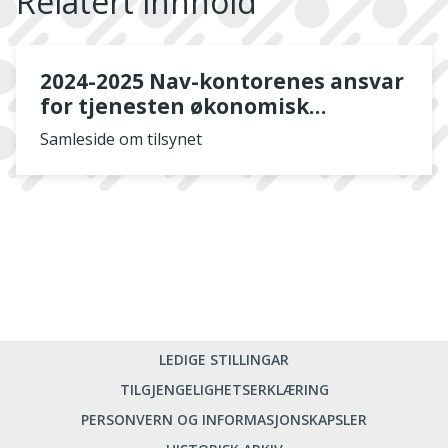
Relatert innhold
2024-2025 Nav-kontorenes ansvar
for tjenesten økonomisk
rådgivning til personer i en
Samleside om tilsynet
vanskelig økonomisk situasjon
LEDIGE STILLINGAR
TILGJENGELIGHETSERKLÆRING
PERSONVERN OG INFORMASJONSKAPSLER