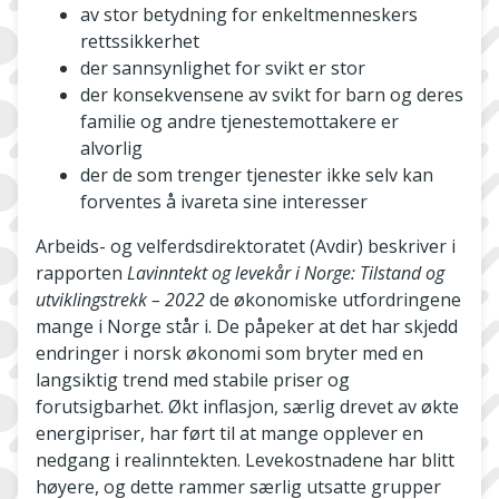
av stor betydning for enkeltmenneskers
rettssikkerhet
der sannsynlighet for svikt er stor
der konsekvensene av svikt for barn og deres
familie og andre tjenestemottakere er
alvorlig
der de som trenger tjenester ikke selv kan
forventes å ivareta sine interesser
Arbeids- og velferdsdirektoratet (Avdir) beskriver i
rapporten
Lavinntekt og levekår i Norge: Tilstand og
utviklingstrekk – 2022
de økonomiske utfordringene
mange i Norge står i. De påpeker at det har skjedd
endringer i norsk økonomi som bryter med en
langsiktig trend med stabile priser og
forutsigbarhet. Økt inflasjon, særlig drevet av økte
energipriser, har ført til at mange opplever en
nedgang i realinntekten. Levekostnadene har blitt
høyere, og dette rammer særlig utsatte grupper