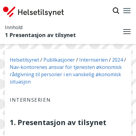
Vis søkef
Nav
Luk
Innhold
1 Presentasjon av tilsynet
Me
Du er her:
Helsetilsynet
Publikasjoner
Internserien
2024
Nav-kontorenes ansvar for tjenesten økonomisk
rådgivning til personer i en vanskelig økonomisk
situasjon
INTERNSERIEN
1. Presentasjon av tilsynet