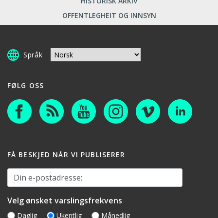
HISTORISK ARKIV
OFFENTLEGHEIT OG INNSYN
Språk
FØLG OSS
FÅ BESKJED NÅR VI PUBLISERER
Din e-postadresse:
Velg ønsket varslingsfrekvens
Daglig
Ukentlig
Månedlig