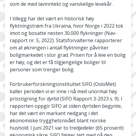
som de med lavinntekt og vanskelige levekår.
I tillegg har det vært en historisk høy
flyktningstrøm fra Ukraina, hvor Norge i 2022 tok
imot og bosatte nesten 30.000 flykninger (Nav-
rapport nr. 5, 2022). Statsforvalterne rapporterer
om at økningen i antall flyktninger påvirker
boligmarkedet i stor grad. Prisen for å leie en bolig
er høy, og det er få tilgjengelige boliger til
personer som trenger bolig.
Forbrukerforskningsinstituttet SIFO (OsloMet)
kaller perioden vi er inne i nå med unormal høy
prisstigning for
dyrtid
(SIFO Rapport 3-2023 s. 9). I
rapporten oppgir SIFO at siden dyrtiden begynte,
har det vært en markant nedgang i det
økonomiske trygghetsnivået blant norske
hushold. I juni 2021 var to tredjedeler (65 prosent)
økonomisk sikre. SIFO følger tett med på den