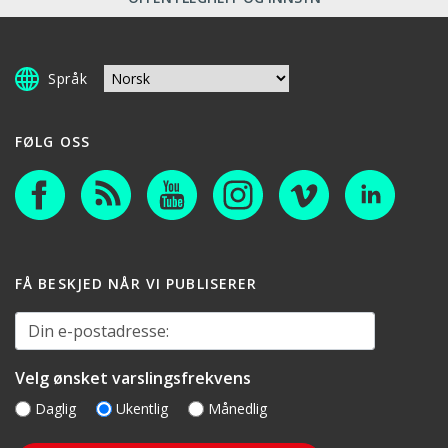
Språk
FØLG OSS
FÅ BESKJED NÅR VI PUBLISERER
Din e-postadresse:
Velg ønsket varslingsfrekvens
Daglig
Ukentlig
Månedlig