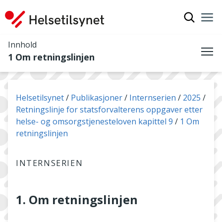
Vis søkef
Nav
Luk
Innhold
1 Om retningslinjen
Me
Du er her:
Helsetilsynet
Publikasjoner
Internserien
2025
Retningslinje for statsforvalterens oppgaver etter
helse- og omsorgstjenesteloven kapittel 9
1 Om
retningslinjen
INTERNSERIEN
1. Om retningslinjen