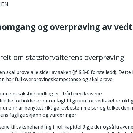
IEN
nomgang og overprøving av ved
relt om statsforvalterens overprøving
en skal prøve alle sider av saken (jf. § 9-8 første ledd). Dett
ren har full overprøvingskompetanse og skal prøve:
unens saksbehandling er i tråd med kravene
ktiske forholdene som er lagt til grunn for vedtaket er rikti
nen har benyttet riktige lovbestemmelser og tolket dem r
ns faglige skjønn og vurderinger
ravene til saksbehandling i hol. kapittel 9 gjelder også kravene