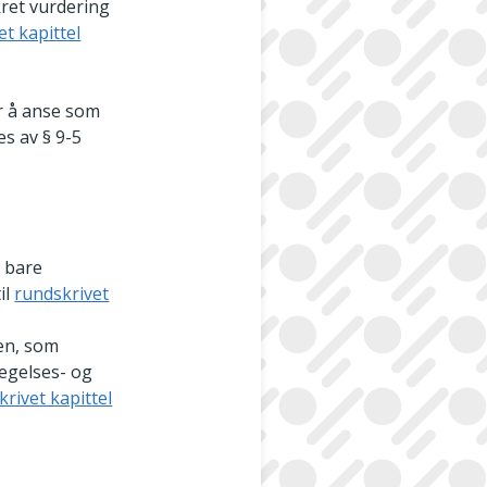
kret vurdering
et kapittel
r å anse som
es av § 9-5
 bare
il
rundskrivet
ren, som
egelses- og
rivet kapittel