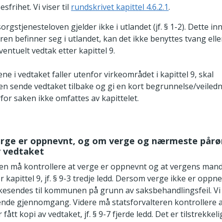
sfrihet. Vi viser til
rundskrivet kapittel 4.6.2.1
.
rgstjenesteloven gjelder ikke i utlandet (jf. § 1-2). Dette i
en befinner seg i utlandet, kan det ikke benyttes tvang ell
ventuelt vedtak etter kapittel 9.
ne i vedtaket faller utenfor virkeområdet i kapittel 9, skal
ren sende vedtaket tilbake og gi en kort begrunnelse/veiled
for saken ikke omfattes av kapittelet.
verge er oppnevnt, og om verge og nærmeste pårø
v vedtaket
ren må kontrollere at verge er oppnevnt og at vergens man
 kapittel 9, jf. § 9-3 tredje ledd. Dersom verge ikke er oppn
kesendes til kommunen på grunn av saksbehandlingsfeil. Vi v
ende gjennomgang. Videre må statsforvalteren kontrollere 
ått kopi av vedtaket, jf. § 9-7 fjerde ledd. Det er tilstrekkel