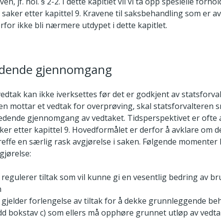
en, jf. hol. § 2-2. I dette kapitlet vil vi ta opp spesielle forho
saker etter kapittel 9. Kravene til saksbehandling som er av
erfor ikke bli nærmere utdypet i dette kapitlet.
ledende gjennomgang
tak kan ikke iverksettes før det er godkjent av statsforva
en mottar et vedtak for overprøving, skal statsforvalteren 
ledende gjennomgang av vedtaket. Tidsperspektivet er ofte 
ker etter kapittel 9. Hovedformålet er derfor å avklare om d
effe en særlig rask avgjørelse i saken. Følgende momenter k
gjørelse:
 regulerer tiltak som vil kunne gi en vesentlig bedring av b
n
 gjelder forlengelse av tiltak for å dekke grunnleggende beh
edd bokstav c) som ellers må opphøre grunnet utløp av vedt