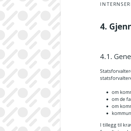
INTERNSER
4. Gjen
4.1. Gene
Statsforvalter
statsforvalte
om komm
om de fa
om kommu
kommune
I tillegg til k