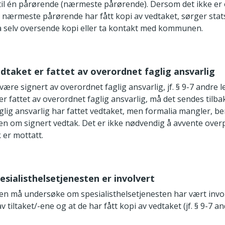
 til én pårørende (nærmeste pårørende). Dersom det ikke er 
r nærmeste pårørende har fått kopi av vedtaket, sørger stat
 å selv oversende kopi eller ta kontakt med kommunen.
edtaket er fattet av overordnet faglig ansvarlig
være signert av overordnet faglig ansvarlig, jf. § 9-7 andre 
er fattet av overordnet faglig ansvarlig, må det sendes tilb
glig ansvarlig har fattet vedtaket, men formalia mangler, be
ren om signert vedtak. Det er ikke nødvendig å avvente overp
 er mottatt.
pesialisthelsetjenesten er involvert
ren må undersøke om spesialisthelsetjenesten har vært invo
 tiltaket/-ene og at de har fått kopi av vedtaket (jf. § 9-7 a