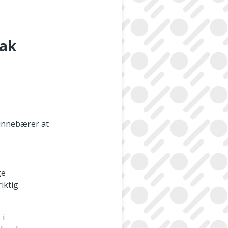
tak
e innebærer at
ge
iktig
 i