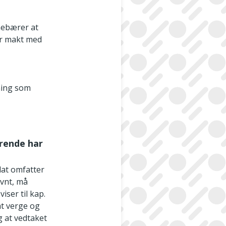
nnebærer at
er makt med
ning som
rende har
dat omfatter
evnt, må
iser til kap.
at verge og
ig at vedtaket