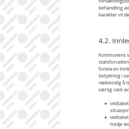
forvaltningslov
behandling av 
karakter vil d
4.2. Inn
Kommunens ved
statsforvalter
foreta en inn
betydning i sa
nødvendig å tr
særlig rask av
vedtaket
situasjo
vedtaket
tredje l