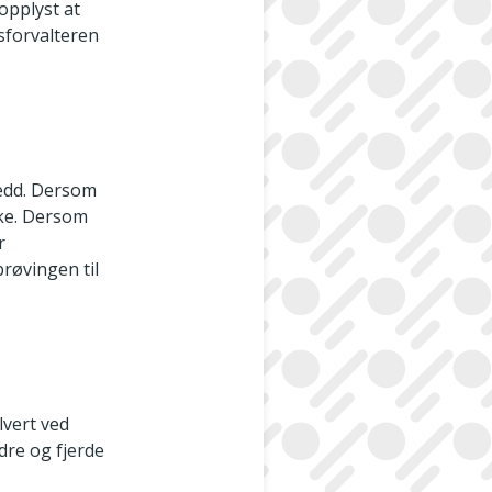
opplyst at
sforvalteren
ledd. Dersom
ake. Dersom
r
røvingen til
lvert ved
ndre og fjerde