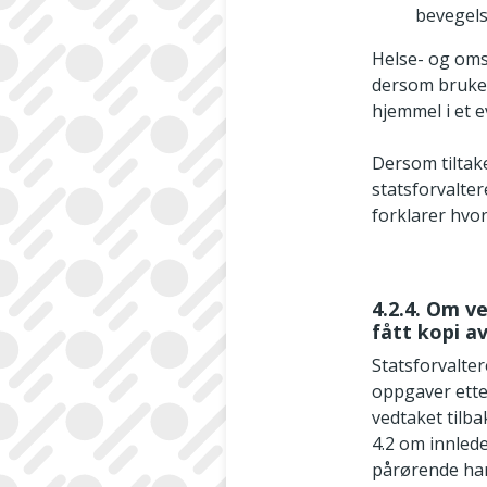
bevegelse
Helse- og omso
dersom bruker
hjemmel i et e
Dersom tiltake
statsforvalte
forklarer hvor
4.2.4. Om 
fått kopi a
Statsforvalte
oppgaver etter
vedtaket tilba
4.2 om innled
pårørende har f