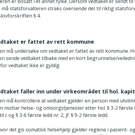
en er bosatt i et annet fylke. Dersom vedtaket er sendt til f
, må statsforvalteren straks oversende det til riktig statsfo
slovforskriften § 4.
edtaket er fattet av rett kommune
ren må undersøke om vedtaket er fattet av rett kommune. Hvi
ren sende vedtaket tilbake med en kort begrunnelse/veiled
for vedtaket ikke er gyldig.
dtaket faller inn under virkeområdet til hol. kapit
ren må kontrollere at vedtaket gjelder en person med utvik
 mottar helse- og omsorgstjenester etter hol. § 3-2 første l
l c og § 3-6 første ledd nr. 2, jf. § 9-2 første ledd.
hvor det gis somatisk helsehjelp gjelder reglene i pasient- o