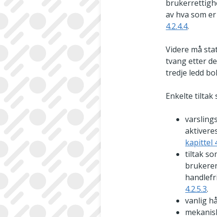
brukerrettigh
av hva som er r
4.2.4.4
.
Videre må sta
tvang etter de
tredje ledd bok
Enkelte tiltak
varsling
aktiveres
kapittel 4
tiltak so
brukeren
handlefri
4.2.5.3
.
vanlig hå
mekanisk