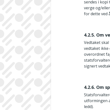
sendes i kopi
verge og/elle
for dette ved
4.2.5. Om v
Vedtaket skal 
vedtaket ikke 
overordnet fa
statsforvalte
signert vedtak
4.2.6. Om s
Statsforvalte
utformingen av
ledd).