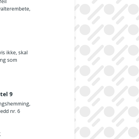
eil
rvalterembete,
s ikke, skal
ning som
tel 9
lingshemming,
edd nr. 6
g