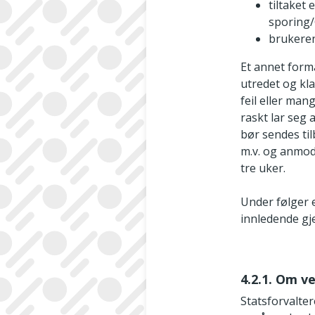
tiltaket
sporing/
brukeren
Et annet form
utredet og kla
feil eller ma
raskt lar seg 
bør sendes ti
m.v. og anmod
tre uker.
Under følger 
innledende g
4.2.1. Om v
Statsforvalte