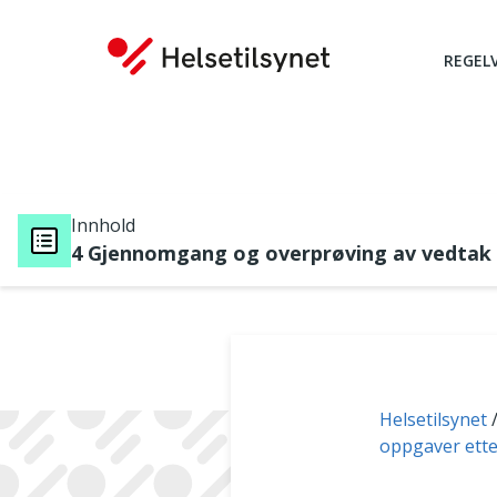
REGEL
Innhold
4 Gjennomgang og overprøving av vedtak
Du er her:
Helsetilsynet
oppgaver ette