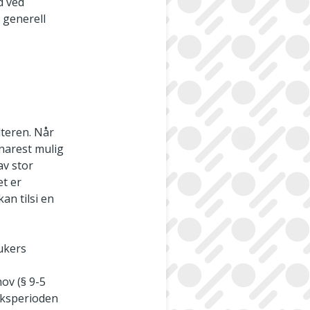
ld ved
 generell
lteren. Når
snarest mulig
av stor
et er
an tilsi en
rukers
ov (§ 9-5
aksperioden