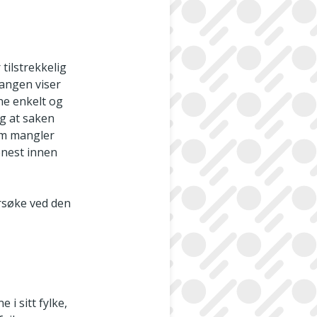
tilstrekkelig
gangen viser
ne enkelt og
ng at saken
om mangler
enest innen
rsøke ved den
i sitt fylke,