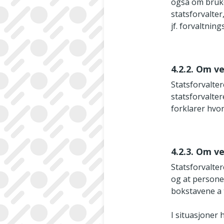
også om bruker
statsforvalter
jf. forvaltning
4.2.2. Om v
Statsforvalte
statsforvalte
forklarer hvor
4.2.3. Om ve
Statsforvalte
og at personen
bokstavene a ti
I situasjoner 