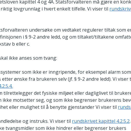
etsloven kapittel 4 og 4A. Statsforvalteren må gjøre en kon
iktig lovgrunnlag i hvert enkelt tilfelle. Vi viser til
rundskriv
tsforvalteren undersøke om vedtaket regulerer tiltak som e
finisjonen i § 9-2 andre ledd, og om tiltaket/tiltakene omfatt
stav b eller c.
 skal ikke anses som tvang:
ssystemer som ikke er inngripende, for eksempel alarm som
 etter ønske fra brukeren selv (jf. § 9-2 andre ledd). Vi viser t
.2.5.4.
m tilrettelegger det fysiske miljøet eller dagliglivet til bruke
 ikke motsetter seg, og som ikke begrenser brukerens bev
het eller mulighet til å benytte gjenstander Vi viser til
rundsk
ndledelse og instruks. Vi viser til
rundskrivet kapittel 4.2.5.2
.
e tvangsmidler som ikke hindrer eller begrenser brukers