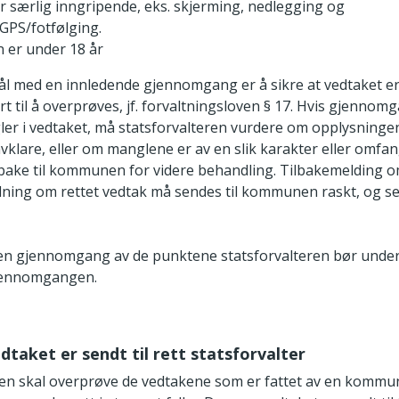
 er særlig inngripende, eks. skjerming, nedlegging og
GPS/fotfølging.
 er under 18 år
ål med en innledende gjennomgang er å sikre at vedtaket er 
rt til å overprøves, jf. forvaltningsloven § 17. Hvis gjennom
ngler i vedtaket, må statsforvalteren vurdere om opplysninge
avklare, eller om manglene er av en slik karakter eller omfa
lbake til kommunen for videre behandling. Tilbakemelding 
ning om rettet vedtak må sendes til kommunen raskt, og s
en gjennomgang av de punktene statsforvalteren bør unde
jennomgangen.
edtaket er sendt til rett statsforvalter
ren skal overprøve de vedtakene som er fattet av en kommune 