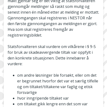
makt gjentar seg er det viktig at statsforvalteren
gjennomgår meldinger så raskt som mulig og
senest innen én måned etter at melding er mottatt.
Gjennomgangen skal registreres i NESTOR når
den første gjennomgangen av meldingen er gjort.
Hva som skal registreres fremgår av
registreringsbildet.
Statsforvalteren skal vurdere om vilkårene i § 9-5
for bruk av skadeavvergende tiltak var oppfylt i
den konkrete situasjonen. Dette innebærer å
vurdere:
om andre løsninger ble forsøkt, eller om det
er begrunnet hvorfor det var et særlig tilfelle
og om tiltaket/tiltakene var faglig og etisk
forsvarlige
hvor inngripende tiltaket var
om tiltaket gikk lengre enn det som var