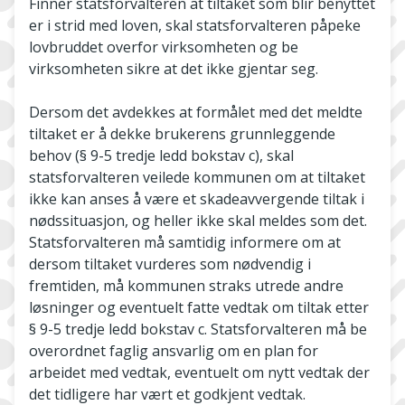
Finner statsforvalteren at tiltaket som blir benyttet
er i strid med loven, skal statsforvalteren påpeke
lovbruddet overfor virksomheten og be
virksomheten sikre at det ikke gjentar seg.
Dersom det avdekkes at formålet med det meldte
tiltaket er å dekke brukerens grunnleggende
behov (§ 9-5 tredje ledd bokstav c), skal
statsforvalteren veilede kommunen om at tiltaket
ikke kan anses å være et skadeavvergende tiltak i
nødssituasjon, og heller ikke skal meldes som det.
Statsforvalteren må samtidig informere om at
dersom tiltaket vurderes som nødvendig i
fremtiden, må kommunen straks utrede andre
løsninger og eventuelt fatte vedtak om tiltak etter
§ 9-5 tredje ledd bokstav c. Statsforvalteren må be
overordnet faglig ansvarlig om en plan for
arbeidet med vedtak, eventuelt om nytt vedtak der
det tidligere har vært et godkjent vedtak.