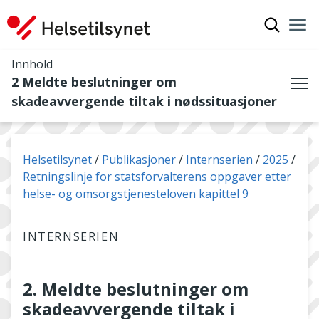
Vis søkef
Nav
Luk
Innhold
2 Meldte beslutninger om
Me
skadeavvergende tiltak i nødssituasjoner
Du er her:
Helsetilsynet
Publikasjoner
Internserien
2025
Retningslinje for statsforvalterens oppgaver etter
helse- og omsorgstjenesteloven kapittel 9
INTERNSERIEN
2. Meldte beslutninger om
skadeavvergende tiltak i