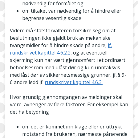
nødvendig for formålet og
om tiltaket var nødvendig for å hindre eller
begrense vesentlig skade
Videre må statsforvalteren forsikre seg om at
beslutningen ikke gjaldt bruk av mekaniske
tvangsmidler for å hindre skade på andre,
jf.
rundskrivet kapittel 4.6.2.2
, og at eventuell
skjerming kun har vært gjennomført i et ordinært
beboelsesrom med ulåst dør og kun unntaksvis
med låst dør av sikkerhetsmessige grunner, jf. § 9-
6 andre ledd jf.
rundskrivet kapittel 4.6.3.
Hvor grundig gjennomgangen av meldinger skal
være, avhenger av flere faktorer. For eksempel kan
det ha betydning
om det er kommet inn klage eller er uttrykt
motstand fra brukeren, nærmeste pårørende