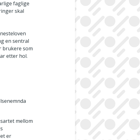
arlige faglige
ringer skal
enesteloven
ng en sentral
for brukere som
r etter hol.
helsenemnda
ensartet mellom
os
et er