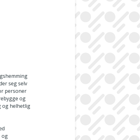
lingshemming
ader seg selv
for personer
forebygge og
 og helhetlig
med
- og