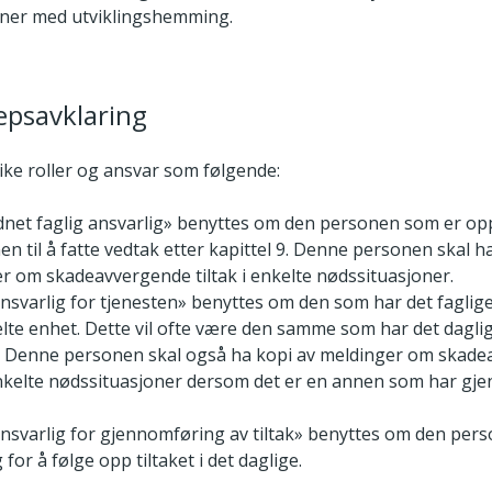
oner med utviklingshemming.
epsavklaring
like roller og ansvar som følgende:
net faglig ansvarlig» benyttes om den personen som er op
 til å fatte vedtak etter kapittel 9. Denne personen skal h
r om skadeavvergende tiltak i enkelte nødssituasjoner.
ansvarlig for tjenesten» benyttes om den som har det faglige
lte enhet. Dette vil ofte være den samme som har det daglig
 Denne personen skal også ha kopi av meldinger om skad
 enkelte nødssituasjoner dersom det er en annen som har gj
ansvarlig for gjennomføring av tiltak» benyttes om den per
 for å følge opp tiltaket i det daglige.