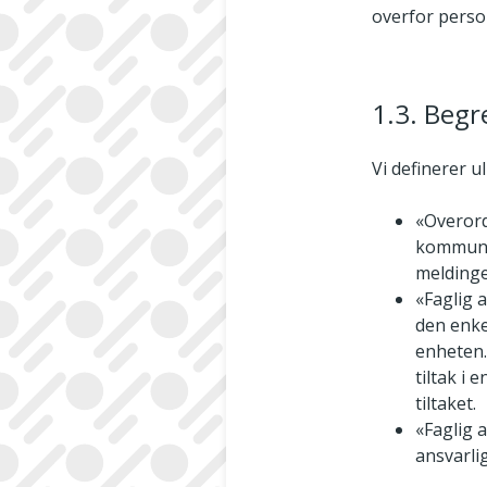
overfor pers
1.3. Begr
Vi definerer u
«Overord
kommunen
meldinge
«Faglig 
den enke
enheten.
tiltak i
tiltaket.
«Faglig 
ansvarlig