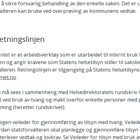
å sikre forsvarlig behandling av den enkelte saken. Det er 
valteren kan bruke ved overprøving av kommunens vedtak.
etningslinjen
tet er et arbeidsverktøy som er utarbeidet til internt bruk
en og angir kravene som Statens helsetilsyn stiller til saks
lteren. Retningslinjen er tilgjengelig på Statens helsetilsy
ynet.no
.
n må sees i sammenheng med Helsedirektoratets rundskriv 
t ved bruk av tvang og makt overfor enkelte personer med 
ming (heretter rundskrivet).
 egen veileder for gjennomføring av tilsyn med tvang. Veile
rdan statsforvalteren skal planlegge og gjennomføre tilsy
rlever vedtak og lovkrav. Se Veileder for tilsyn med bruk a