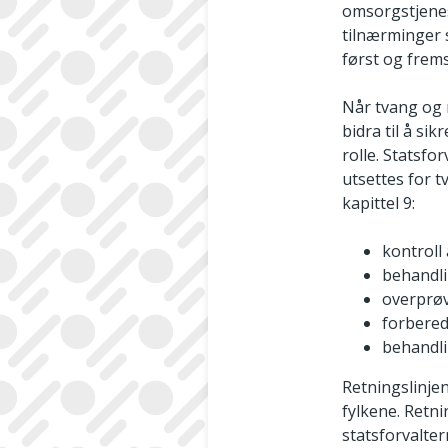
omsorgstjenest
tilnærminger 
først og frem
Når tvang og 
bidra til å si
rolle. Statsfo
utsettes for 
kapittel 9:
kontroll
behandli
overprøv
forbered
behandli
Retningslinjen
fylkene. Retni
statsforvalter