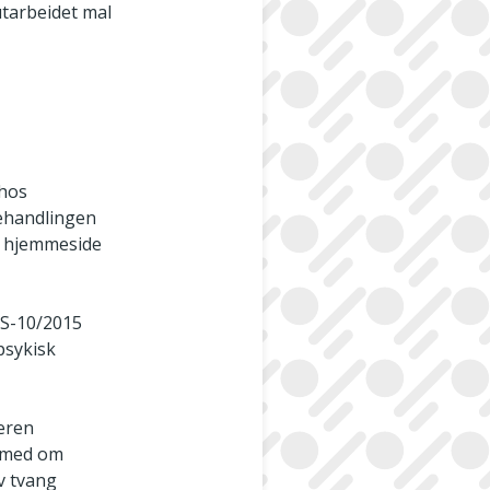
utarbeidet mal
 hos
behandlingen
ns hjemmeside
IS-10/2015
psykisk
deren
n med om
v tvang