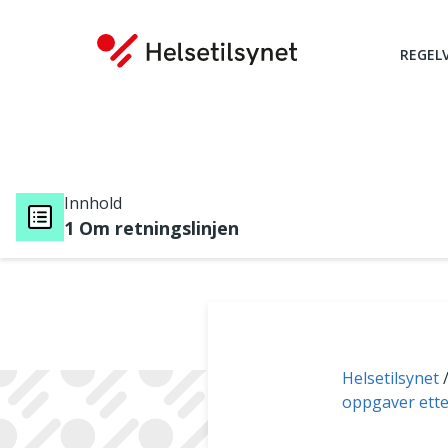
REGEL
Innhold
1 Om retningslinjen
Du er her:
Helsetilsynet
oppgaver ette