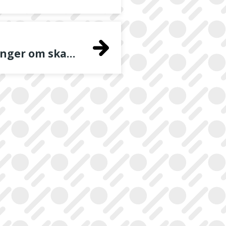
2 Meldte beslutninger om skadeavvergende tiltak i nødssituasjoner