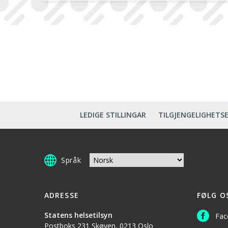
i serien publiseres her på nett
LEDIGE STILLINGAR
TILGJENGELIGHETS
Språk
ADRESSE
FØLG O
Statens helsetilsyn
Fac
Postboks 231 Skøyen, 0213 Oslo