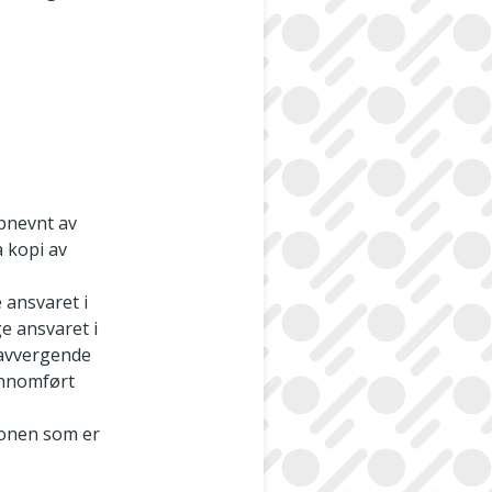
pnevnt av
a kopi av
 ansvaret i
e ansvaret i
eavvergende
ennomført
sonen som er