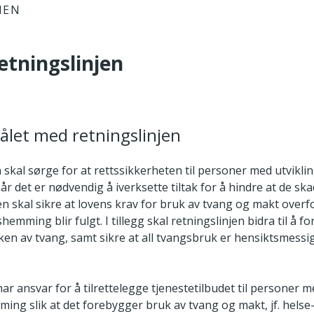
IEN
etningslinjen
ålet med retningslinjen
n skal sørge for at rettssikkerheten til personer med utvik
 når det er nødvendig å iverksette tiltak for å hindre at de sk
en skal sikre at lovens krav for bruk av tvang og makt over
hemming blir fulgt. I tillegg skal retningslinjen bidra til å 
en av tvang, samt sikre at all tvangsbruk er hensiktsmessig
 ansvar for å tilrettelegge tjenestetilbudet til personer 
ing slik at det forebygger bruk av tvang og makt, jf. helse