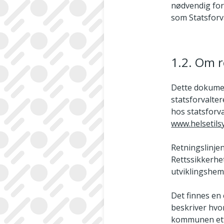
nødvendig for 
som Statsfor
1.2. Om r
Dette dokumen
statsforvalter
hos statsforva
www.helsetils
Retningslinje
Rettssikkerhe
utviklingshem
Det finnes en
beskriver hvo
kommunen ette