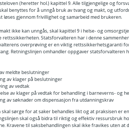
eloven (heretter hol.) kapittel 9. Alle tilgjengelige og forsv
skal benyttes for å unngå bruk av tvang og makt, og utford
st løses gjennom frivillighet og samarbeid med brukeren.
makt ikke kan unngås, skal kapittel 9 i helse- og omsorgstj
kre rettssikkerheten. Statsforvalteren har i denne sammenhe
rvalterens overprøving er en viktig rettssikkerhetsgaranti 
tvang. Retningslinjen omhandler oppgaver statsforvalteren ha
 av meldte beslutninger
ng av klager på beslutninger
ing av vedtak
else av klager på vedtak for behandling i barneverns- og 
ng av søknader om dispensasjon fra utdanningskrav
 skal sørge for at saker behandles likt og at praksisen er 
ngslinjen skal også bidra til riktig og effektiv ressursbruk h
ne. Kravene til saksbehandlingen skal ikke fravikes uten at d