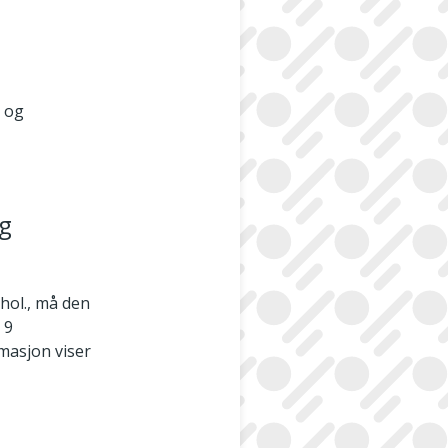
- og
og
 hol., må den
 9
masjon viser