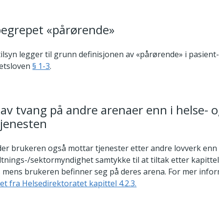
begrepet «pårørende»
ilsyn legger til grunn definisjonen av «pårørende» i pasient
hetsloven
§ 1-3
.
 av tvang på andre arenaer enn i helse- 
jenesten
e der brukeren også mottar tjenester etter andre lovverk enn
ltnings-/sektormyndighet samtykke til at tiltak etter kapittel
mens brukeren befinner seg på deres arena. For mer infor
et fra Helsedirektoratet kapittel 4.2.3.