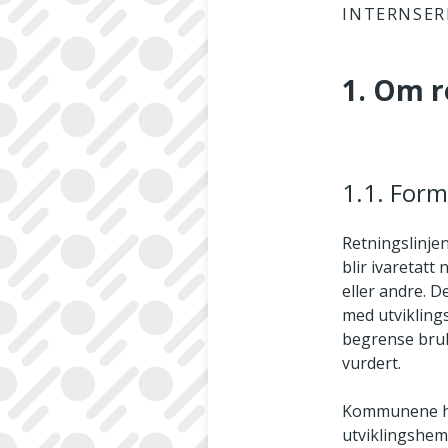
INTERNSER
1. Om r
1.1. Form
Retningslinje
blir ivaretatt
eller andre. D
med utviklings
begrense bruk
vurdert.
Kommunene har
utviklingshemm