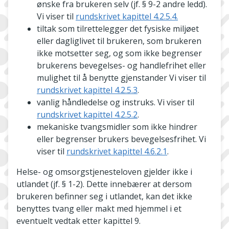
ønske fra brukeren selv (jf. § 9-2 andre ledd).
Vi viser til
rundskrivet kapittel 4.2.5.4.
tiltak som tilrettelegger det fysiske miljøet
eller dagliglivet til brukeren, som brukeren
ikke motsetter seg, og som ikke begrenser
brukerens bevegelses- og handlefrihet eller
mulighet til å benytte gjenstander Vi viser til
rundskrivet kapittel 4.2.5.3
.
vanlig håndledelse og instruks. Vi viser til
rundskrivet kapittel 4.2.5.2
.
mekaniske tvangsmidler som ikke hindrer
eller begrenser brukers bevegelsesfrihet. Vi
viser til
rundskrivet kapittel 4.6.2.1
.
Helse- og omsorgstjenesteloven gjelder ikke i
utlandet (jf. § 1-2). Dette innebærer at dersom
brukeren befinner seg i utlandet, kan det ikke
benyttes tvang eller makt med hjemmel i et
eventuelt vedtak etter kapittel 9.