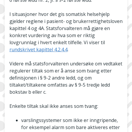
6 første ledd nr. 2, jf. § 9-2 første ledd.
I situasjoner hvor det gis somatisk helsehjelp
gjelder reglene i pasient- og brukerrettighetsloven
kapittel 4 og 4A. Statsforvalteren må gjøre en
konkret vurdering av hva som er riktig
lovgrunnlag i hvert enkelt tilfelle. Vi viser til
rundskrivet kapittel 4.2.4.4
.
Videre må statsforvalteren undersøke om vedtaket
regulerer tiltak som er å anse som tvang etter
definisjonen i § 9-2 andre ledd, og om
tiltaket/tiltakene omfattes av § 9-5 tredje ledd
bokstav b eller c.
Enkelte tiltak skal ikke anses som tvang:
varslingssystemer som ikke er inngripende,
for eksempel alarm som bare aktiveres etter