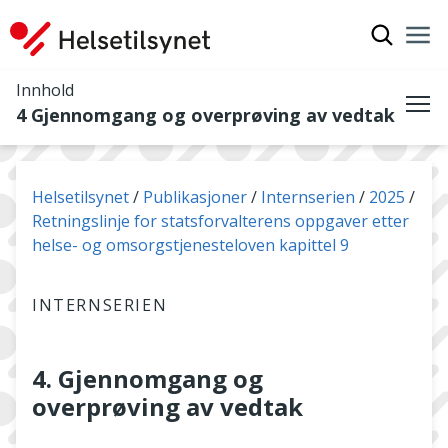
Vis søkef
Nav
Luk
Innhold
4 Gjennomgang og overprøving av vedtak
Me
Du er her:
Helsetilsynet
Publikasjoner
Internserien
2025
Retningslinje for statsforvalterens oppgaver etter
helse- og omsorgstjenesteloven kapittel 9
INTERNSERIEN
4. Gjennomgang og
overprøving av vedtak