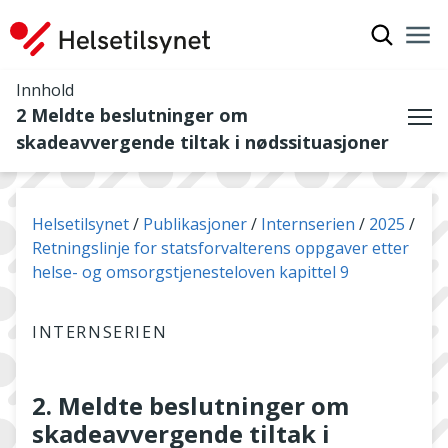
Vis søkef
Nav
Luk
Innhold
2 Meldte beslutninger om
Me
skadeavvergende tiltak i nødssituasjoner
Du er her:
Helsetilsynet
Publikasjoner
Internserien
2025
Retningslinje for statsforvalterens oppgaver etter
helse- og omsorgstjenesteloven kapittel 9
INTERNSERIEN
2. Meldte beslutninger om
skadeavvergende tiltak i