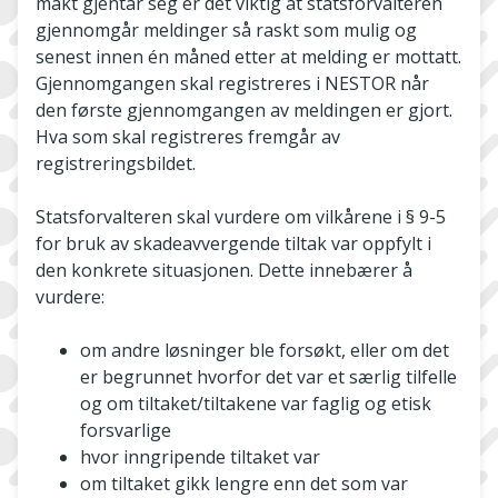
makt gjentar seg er det viktig at statsforvalteren
gjennomgår meldinger så raskt som mulig og
senest innen én måned etter at melding er mottatt.
Gjennomgangen skal registreres i NESTOR når
den første gjennomgangen av meldingen er gjort.
Hva som skal registreres fremgår av
registreringsbildet.
Statsforvalteren skal vurdere om vilkårene i § 9-5
for bruk av skadeavvergende tiltak var oppfylt i
den konkrete situasjonen. Dette innebærer å
vurdere:
om andre løsninger ble forsøkt, eller om det
er begrunnet hvorfor det var et særlig tilfelle
og om tiltaket/tiltakene var faglig og etisk
forsvarlige
hvor inngripende tiltaket var
om tiltaket gikk lengre enn det som var