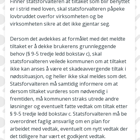
Finner statsforvalteren at tiltaket som blir benyttet
er i strid med loven, skal statsforvalteren påpeke
lovbruddet overfor virksomheten og be
virksomheten sikre at det ikke gjentar seg.
Dersom det avdekkes at formålet med det meldte
tiltaket er å dekke brukerens grunnleggende
behov (§ 9-5 tredje ledd bokstav c), skal
statsforvalteren veilede kommunen om at tiltaket
ikke kan anses å være et skadeavvergende tiltak i
nødssituasjon, og heller ikke skal meldes som det.
Statsforvalteren må samtidig informere om at
dersom tiltaket vurderes som nødvendig i
fremtiden, må kommunen straks utrede andre
løsninger og eventuelt fatte vedtak om tiltak etter
§ 9-5 tredje ledd bokstav c. Statsforvalteren må be
overordnet faglig ansvarlig om en plan for
arbeidet med vedtak, eventuelt om nytt vedtak der
det tidligere har vært et godkjent vedtak.