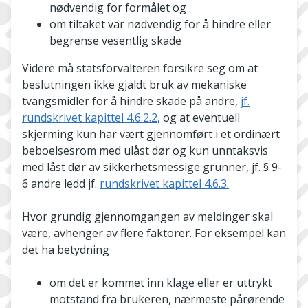
nødvendig for formålet og
om tiltaket var nødvendig for å hindre eller
begrense vesentlig skade
Videre må statsforvalteren forsikre seg om at
beslutningen ikke gjaldt bruk av mekaniske
tvangsmidler for å hindre skade på andre,
jf.
rundskrivet kapittel 4.6.2.2
, og at eventuell
skjerming kun har vært gjennomført i et ordinært
beboelsesrom med ulåst dør og kun unntaksvis
med låst dør av sikkerhetsmessige grunner, jf. § 9-
6 andre ledd jf.
rundskrivet kapittel 4.6.3.
Hvor grundig gjennomgangen av meldinger skal
være, avhenger av flere faktorer. For eksempel kan
det ha betydning
om det er kommet inn klage eller er uttrykt
motstand fra brukeren, nærmeste pårørende