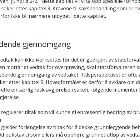
en, jf. hol. § 2-2. I dette kapitlet vil vi ta opp spesielle forho
saker etter kapittel 9. Kravene til saksbehandling som er av
erfor ikke bli nærmere utdypet i dette kapitlet.
ledende gjennomgang
tak kan ikke iverksettes før det er godkjent av statsforva
en mottar et vedtak for overprøving, skal statsforvalteren 
ledende gjennomgang av vedtaket. Tidsperspektivet er ofte 
ker etter kapittel 9. Hovedformålet er derfor å avklare om d
effe en særlig rask avgjørelse i saken. Følgende momenter k
gjørelse:
 regulerer tiltak som vil kunne gi en vesentlig bedring av b
n
 gjelder forlengelse av tiltak for å dekke grunnleggende beh
edd bokstav c) som ellers må opphøre grunnet utløp av vedt