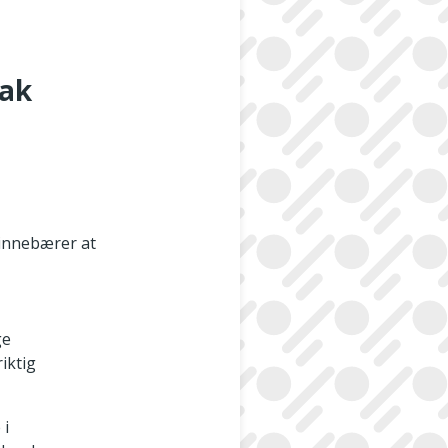
tak
e innebærer at
ge
iktig
 i