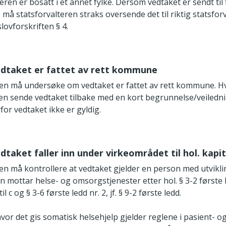
en er bosatt i et annet fylke. Dersom vedtaket er sendt til f
, må statsforvalteren straks oversende det til riktig statsfo
slovforskriften § 4.
edtaket er fattet av rett kommune
ren må undersøke om vedtaket er fattet av rett kommune. Hvi
ren sende vedtaket tilbake med en kort begrunnelse/veiled
for vedtaket ikke er gyldig.
dtaket faller inn under virkeområdet til hol. kapit
ren må kontrollere at vedtaket gjelder en person med utvik
 mottar helse- og omsorgstjenester etter hol. § 3-2 første l
l c og § 3-6 første ledd nr. 2, jf. § 9-2 første ledd.
hvor det gis somatisk helsehjelp gjelder reglene i pasient- o