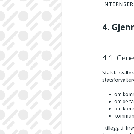
INTERNSER
4. Gjen
4.1. Gene
Statsforvalter
statsforvalte
om komm
om de fa
om kommu
kommune
I tillegg til k