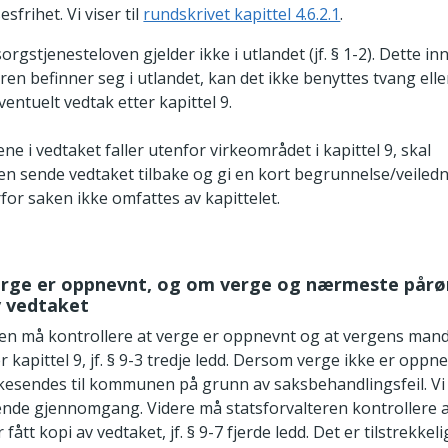
sfrihet. Vi viser til
rundskrivet kapittel 4.6.2.1
.
rgstjenesteloven gjelder ikke i utlandet (jf. § 1-2). Dette i
en befinner seg i utlandet, kan det ikke benyttes tvang ell
ventuelt vedtak etter kapittel 9.
ne i vedtaket faller utenfor virkeområdet i kapittel 9, skal
ren sende vedtaket tilbake og gi en kort begrunnelse/veiled
for saken ikke omfattes av kapittelet.
verge er oppnevnt, og om verge og nærmeste pårø
v vedtaket
ren må kontrollere at verge er oppnevnt og at vergens man
 kapittel 9, jf. § 9-3 tredje ledd. Dersom verge ikke er oppn
kesendes til kommunen på grunn av saksbehandlingsfeil. Vi v
ende gjennomgang. Videre må statsforvalteren kontrollere 
ått kopi av vedtaket, jf. § 9-7 fjerde ledd. Det er tilstrekkel