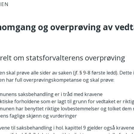
IEN
nomgang og overprøving av ved
relt om statsforvalterens overprøving
en skal prøve alle sider av saken (jf. § 9-8 første ledd). Dett
ren har full overprøvingskompetanse og skal prøve:
unens saksbehandling er i tråd med kravene
ktiske forholdene som er lagt til grunn for vedtaket er rikti
nen har benyttet riktige lovbestemmelser og tolket dem r
ns faglige skjønn og vurderinger
ravene til saksbehandling i hol. kapittel 9 gjelder også kravene