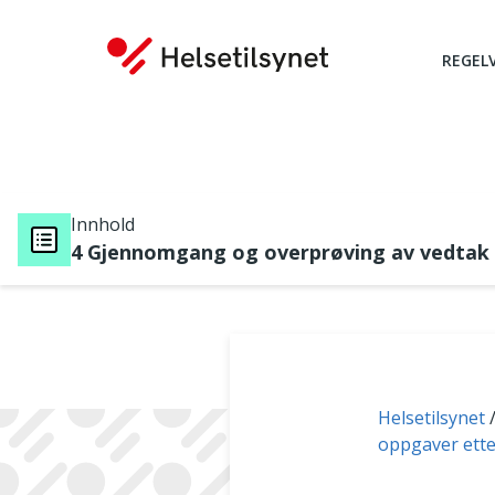
REGEL
Innhold
4 Gjennomgang og overprøving av vedtak
Du er her:
Helsetilsynet
oppgaver ette