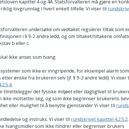
etsloven kapittel 4 og 4A. Statsforvalteren må gjøre en kon
iktig lovgrunnlag i hvert enkelt tilfelle. Vi viser til
rundskriv
tsforvalteren undersøke om vedtaket regulerer tiltak som e
finisjonen i § 9-2 andre ledd, og om tiltaket/tiltakene omfatt
stav b eller c.
 skal ikke anses som tvang:
ssystemer som ikke er inngripende, for eksempel alarm som
 etter ønske fra brukeren selv (jf. § 9-2 andre ledd). Vi viser t
.2.5.4.
m tilrettelegger det fysiske miljøet eller dagliglivet til bruke
 ikke motsetter seg, og som ikke begrenser brukerens bev
het eller mulighet til å benytte gjenstander Vi viser til
rundsk
ndledelse og instruks. Vi viser til
rundskrivet kapittel 4.2.5.2
.
e tvangsmidler som ikke hindrer eller begrenser brukers