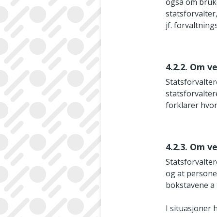
også om bruker
statsforvalter
jf. forvaltning
4.2.2. Om v
Statsforvalte
statsforvalte
forklarer hvor
4.2.3. Om ve
Statsforvalte
og at personen
bokstavene a ti
I situasjoner 