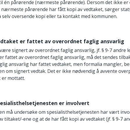
 til én pårørende (nærmeste pårørende). Dersom det ikke er 
r nærmeste pårørende har fått kopi av vedtaket, sørger stat
 å selv oversende kopi eller ta kontakt med kommunen.
edtaket er fattet av overordnet faglig ansvarlig
være signert av overordnet faglig ansvarlig, jf. § 9-7 andre 
er fattet av overordnet faglig ansvarlig, må det sendes tilb
glig ansvarlig har fattet vedtaket, men formalia mangler, be
ren om signert vedtak. Det er ikke nødvendig å avvente overp
 er mottatt.
pesialisthelsetjenesten er involvert
ren må undersøke om spesialisthelsetjenesten har vært invo
 tiltaket/-ene og at de har fått kopi av vedtaket (jf. § 9-7 a