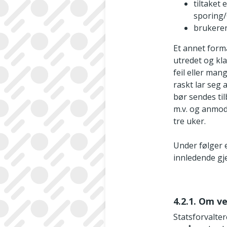
tiltaket
sporing/
brukeren
Et annet form
utredet og kla
feil eller ma
raskt lar seg 
bør sendes ti
m.v. og anmod
tre uker.
Under følger 
innledende g
4.2.1. Om v
Statsforvalte