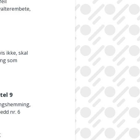
eil
rvalterembete,
s ikke, skal
ning som
tel 9
lingshemming,
edd nr. 6
g