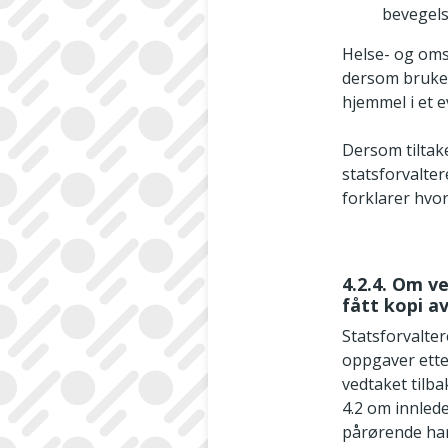
bevegelse
Helse- og omso
dersom bruker
hjemmel i et e
Dersom tiltake
statsforvalte
forklarer hvor
4.2.4. Om 
fått kopi a
Statsforvalte
oppgaver etter
vedtaket tilba
4.2 om innled
pårørende har f