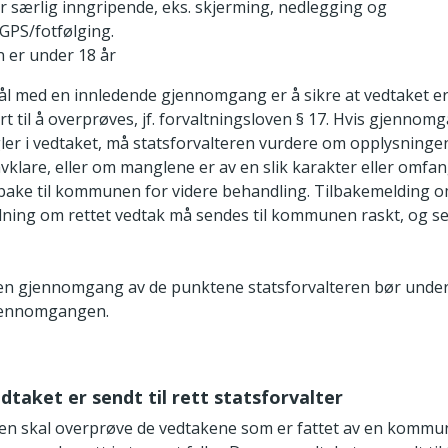
 er særlig inngripende, eks. skjerming, nedlegging og
GPS/fotfølging.
 er under 18 år
ål med en innledende gjennomgang er å sikre at vedtaket er 
rt til å overprøves, jf. forvaltningsloven § 17. Hvis gjennom
ngler i vedtaket, må statsforvalteren vurdere om opplysninge
avklare, eller om manglene er av en slik karakter eller omfa
lbake til kommunen for videre behandling. Tilbakemelding 
ning om rettet vedtak må sendes til kommunen raskt, og s
en gjennomgang av de punktene statsforvalteren bør unde
jennomgangen.
edtaket er sendt til rett statsforvalter
ren skal overprøve de vedtakene som er fattet av en kommune 