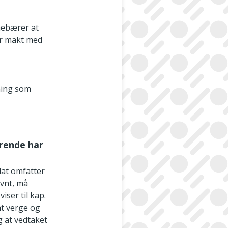
nnebærer at
er makt med
ning som
rende har
dat omfatter
evnt, må
iser til kap.
at verge og
ig at vedtaket