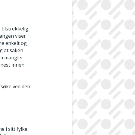
tilstrekkelig
gangen viser
ne enkelt og
ng at saken
om mangler
enest innen
rsøke ved den
i sitt fylke,