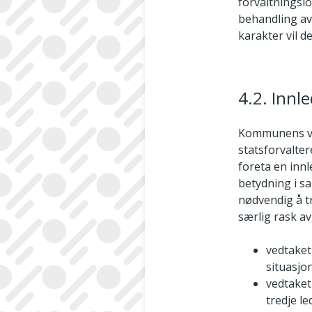
forvaltningslov
behandling av 
karakter vil d
4.2. Inn
Kommunens ved
statsforvalter
foreta en inn
betydning i sa
nødvendig å tr
særlig rask av
vedtaket
situasjo
vedtaket
tredje l