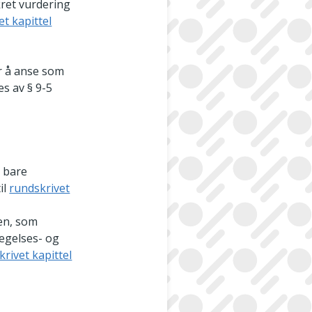
kret vurdering
et kapittel
r å anse som
es av § 9-5
 bare
il
rundskrivet
ren, som
egelses- og
rivet kapittel