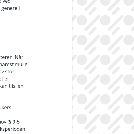
ld ved
 generell
lteren. Når
snarest mulig
av stor
et er
an tilsi en
rukers
ov (§ 9-5
aksperioden