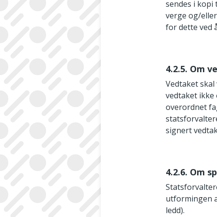
sendes i kopi
verge og/elle
for dette ved
4.2.5. Om v
Vedtaket skal 
vedtaket ikke 
overordnet fa
statsforvalte
signert vedtak
4.2.6. Om s
Statsforvalte
utformingen av
ledd).