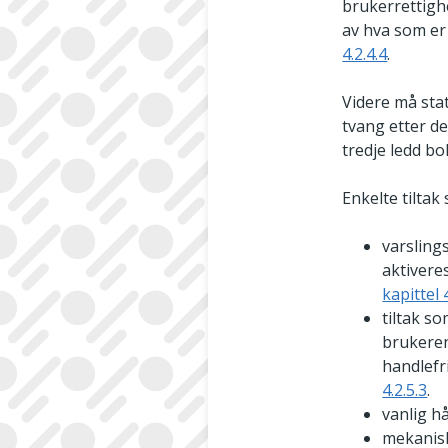
brukerrettigh
av hva som er r
4.2.4.4
.
Videre må sta
tvang etter de
tredje ledd bok
Enkelte tiltak
varsling
aktiveres
kapittel 4
tiltak so
brukeren
handlefri
4.2.5.3
.
vanlig hå
mekanisk