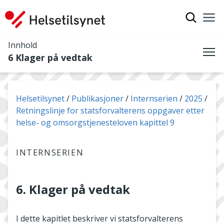
Vis søkef
Nav
Luk
Innhold
6 Klager på vedtak
Me
Du er her:
Helsetilsynet
Publikasjoner
Internserien
2025
Retningslinje for statsforvalterens oppgaver etter
helse- og omsorgstjenesteloven kapittel 9
INTERNSERIEN
6. Klager på vedtak
I dette kapitlet beskriver vi statsforvalterens