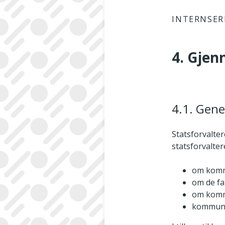
INTERNSER
4. Gjen
4.1. Gene
Statsforvalter
statsforvalte
om komm
om de fa
om kommu
kommune