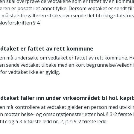
ren skal overprøve de vedtakene som er fattet av en kommune 
en er bosatt i et annet fylke. Dersom vedtaket er sendt til f
, må statsforvalteren straks oversende det til riktig statsfo
slovforskriften § 4.
edtaket er fattet av rett kommune
ren må undersøke om vedtaket er fattet av rett kommune. Hvi
ren sende vedtaket tilbake med en kort begrunnelse/veiled
for vedtaket ikke er gyldig.
dtaket faller inn under virkeområdet til hol. kapit
ren må kontrollere at vedtaket gjelder en person med utvik
 mottar helse- og omsorgstjenester etter hol. § 3-2 første l
l c og § 3-6 første ledd nr. 2, jf. § 9-2 første ledd.