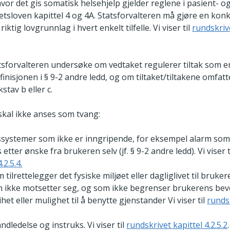
hvor det gis somatisk helsehjelp gjelder reglene i pasient- o
etsloven kapittel 4 og 4A. Statsforvalteren må gjøre en kon
iktig lovgrunnlag i hvert enkelt tilfelle. Vi viser til
rundskriv
tsforvalteren undersøke om vedtaket regulerer tiltak som e
finisjonen i § 9-2 andre ledd, og om tiltaket/tiltakene omfatt
stav b eller c.
 skal ikke anses som tvang:
ssystemer som ikke er inngripende, for eksempel alarm som
 etter ønske fra brukeren selv (jf. § 9-2 andre ledd). Vi viser t
.2.5.4.
m tilrettelegger det fysiske miljøet eller dagliglivet til bruke
 ikke motsetter seg, og som ikke begrenser brukerens bev
het eller mulighet til å benytte gjenstander Vi viser til
rundsk
ndledelse og instruks. Vi viser til
rundskrivet kapittel 4.2.5.2
.