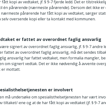
ått kopi av vedtaket, jf. § 9-7 fjerde ledd. Det er tilstrekkel
 til én pårørende (nærmeste pårørende). Dersom det ikke er 
r nærmeste pårørende har fått kopi av vedtaket, sørger stat
 å selv oversende kopi eller ta kontakt med kommunen.
edtaket er fattet av overordnet faglig ansvarlig
være signert av overordnet faglig ansvarlig, jf. § 9-7 andre 
er fattet av overordnet faglig ansvarlig, må det sendes tilb
glig ansvarlig har fattet vedtaket, men formalia mangler, be
ren om signert vedtak. Det er ikke nødvendig å avvente overp
 er mottatt.
pesialisthelsetjenesten er involvert
ren må undersøke om spesialisthelsetjenesten har vært invo
 tiltaket/-ene og at de har fått kopi av vedtaket (jf. § 9-7 a