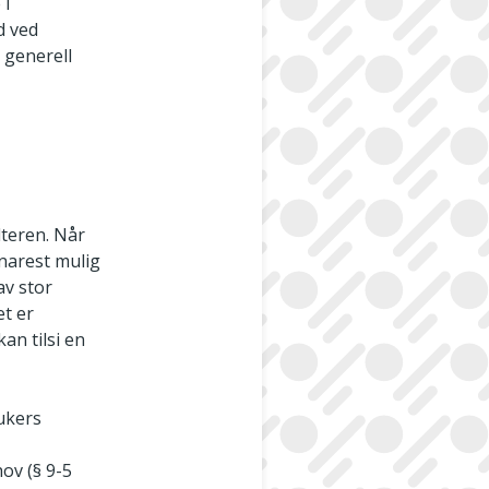
 i
ld ved
 generell
lteren. Når
snarest mulig
av stor
et er
an tilsi en
rukers
ov (§ 9-5