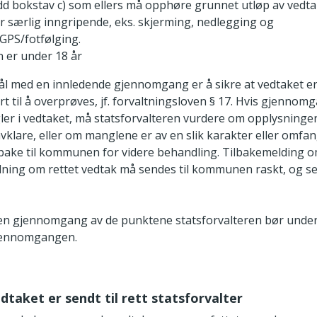
edd bokstav c) som ellers må opphøre grunnet utløp av vedt
 er særlig inngripende, eks. skjerming, nedlegging og
GPS/fotfølging.
 er under 18 år
ål med en innledende gjennomgang er å sikre at vedtaket er 
rt til å overprøves, jf. forvaltningsloven § 17. Hvis gjennom
ngler i vedtaket, må statsforvalteren vurdere om opplysninge
avklare, eller om manglene er av en slik karakter eller omfa
lbake til kommunen for videre behandling. Tilbakemelding 
ning om rettet vedtak må sendes til kommunen raskt, og s
en gjennomgang av de punktene statsforvalteren bør unde
jennomgangen.
edtaket er sendt til rett statsforvalter