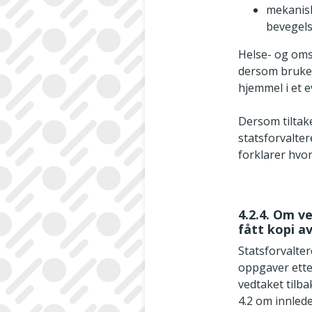
mekanisk
bevegelse
Helse- og omso
dersom bruker
hjemmel i et e
Dersom tiltake
statsforvalte
forklarer hvor
4.2.4. Om 
fått kopi a
Statsforvalte
oppgaver etter
vedtaket tilba
4.2 om innled