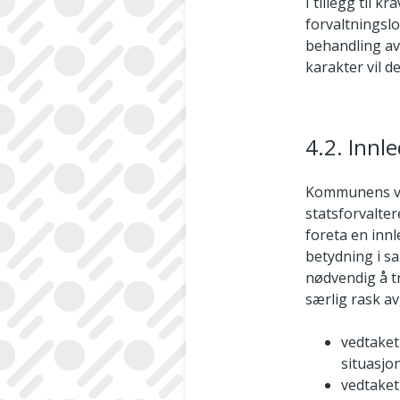
I tillegg til k
forvaltningslov
behandling av 
karakter vil d
4.2. Inn
Kommunens ved
statsforvalter
foreta en inn
betydning i sa
nødvendig å tr
særlig rask av
vedtaket
situasjo
vedtaket