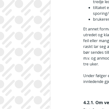
tredje l
tiltaket
sporing/
brukeren
Et annet form
utredet og kla
feil eller ma
raskt lar seg 
bør sendes ti
m.v. og anmod
tre uker.
Under følger 
innledende g
4.2.1. Om v