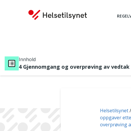
REGEL
Innhold
4 Gjennomgang og overprøving av vedtak
Du er her:
Helsetilsynet
oppgaver ette
overprøving a