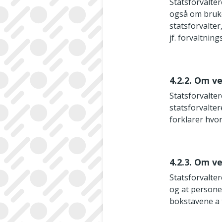
Statsforvalte
også om bruker
statsforvalter
jf. forvaltning
4.2.2. Om v
Statsforvalte
statsforvalte
forklarer hvor
4.2.3. Om ve
Statsforvalte
og at personen
bokstavene a ti