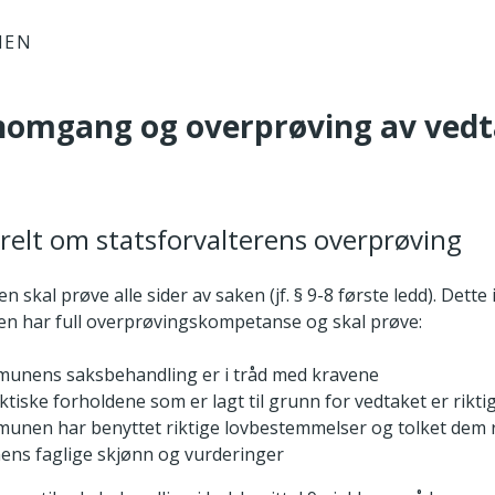
IEN
nomgang og overprøving av ved
relt om statsforvalterens overprøving
en skal prøve alle sider av saken (jf. § 9-8 første ledd). Dett
ren har full overprøvingskompetanse og skal prøve:
unens saksbehandling er i tråd med kravene
ktiske forholdene som er lagt til grunn for vedtaket er rikti
nen har benyttet riktige lovbestemmelser og tolket dem r
ns faglige skjønn og vurderinger