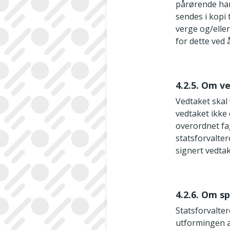
pårørende har f
sendes i kopi
verge og/elle
for dette ved
4.2.5. Om v
Vedtaket skal 
vedtaket ikke 
overordnet fa
statsforvalte
signert vedtak
4.2.6. Om s
Statsforvalte
utformingen av