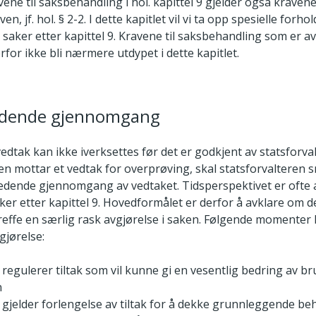
ravene til saksbehandling i hol. kapittel 9 gjelder også kravene
en, jf. hol. § 2-2. I dette kapitlet vil vi ta opp spesielle forho
saker etter kapittel 9. Kravene til saksbehandling som er av
erfor ikke bli nærmere utdypet i dette kapitlet.
ledende gjennomgang
tak kan ikke iverksettes før det er godkjent av statsforva
en mottar et vedtak for overprøving, skal statsforvalteren 
ledende gjennomgang av vedtaket. Tidsperspektivet er ofte 
ker etter kapittel 9. Hovedformålet er derfor å avklare om d
effe en særlig rask avgjørelse i saken. Følgende momenter k
gjørelse:
 regulerer tiltak som vil kunne gi en vesentlig bedring av b
n
 gjelder forlengelse av tiltak for å dekke grunnleggende beh