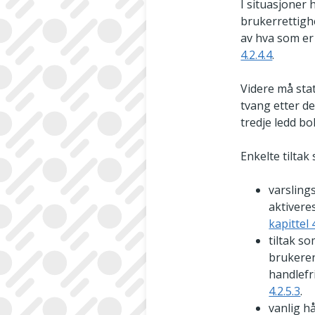
I situasjoner 
brukerrettigh
av hva som er r
4.2.4.4
.
Videre må sta
tvang etter de
tredje ledd bok
Enkelte tiltak
varsling
aktiveres
kapittel 4
tiltak so
brukeren
handlefri
4.2.5.3
.
vanlig hå