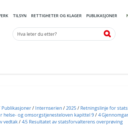
VERK
TILSYN
RETTIGHETER OG KLAGER
PUBLIKASJONER
Hva leter du etter?
Publikasjoner
Internserien
2025
Retningslinje for stat
r helse- og omsorgstjenesteloven kapittel 9
4 Gjennomga
v vedtak
4.5 Resultatet av statsforvalterens overprøving