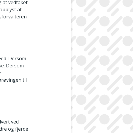
ig at vedtaket
opplyst at
sforvalteren
ledd. Dersom
ake. Dersom
r
røvingen til
lvert ved
ndre og fjerde