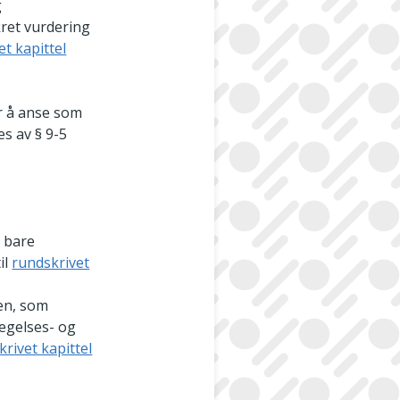
g
kret vurdering
et kapittel
r å anse som
es av § 9-5
 bare
il
rundskrivet
ren, som
egelses- og
rivet kapittel