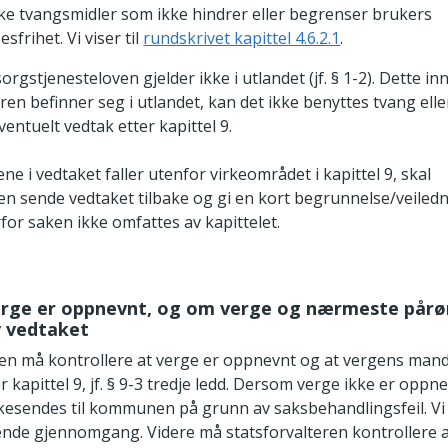
e tvangsmidler som ikke hindrer eller begrenser brukers
sfrihet. Vi viser til
rundskrivet kapittel 4.6.2.1
.
rgstjenesteloven gjelder ikke i utlandet (jf. § 1-2). Dette i
en befinner seg i utlandet, kan det ikke benyttes tvang ell
ventuelt vedtak etter kapittel 9.
ne i vedtaket faller utenfor virkeområdet i kapittel 9, skal
ren sende vedtaket tilbake og gi en kort begrunnelse/veiled
for saken ikke omfattes av kapittelet.
verge er oppnevnt, og om verge og nærmeste pårø
v vedtaket
ren må kontrollere at verge er oppnevnt og at vergens man
 kapittel 9, jf. § 9-3 tredje ledd. Dersom verge ikke er oppn
kesendes til kommunen på grunn av saksbehandlingsfeil. Vi v
ende gjennomgang. Videre må statsforvalteren kontrollere 