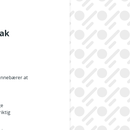
tak
e innebærer at
ge
iktig