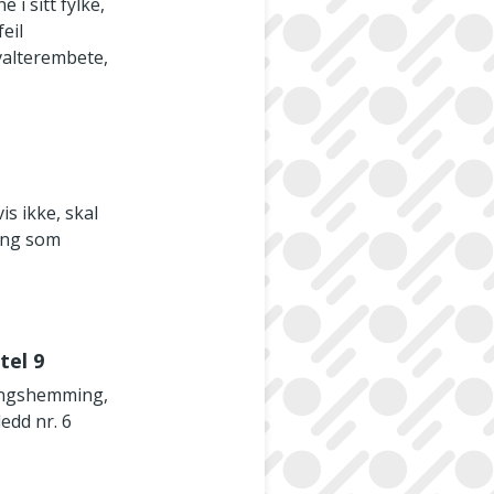
i sitt fylke,
eil
rvalterembete,
s ikke, skal
ning som
tel 9
lingshemming,
edd nr. 6