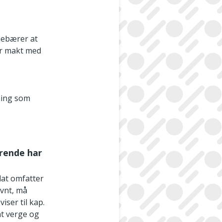
nnebærer at
er makt med
ning som
rende har
dat omfatter
evnt, må
iser til kap.
at verge og