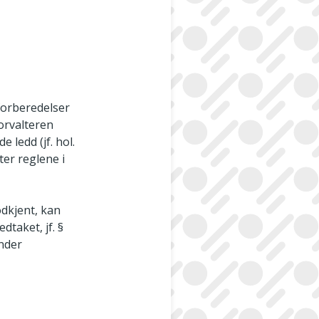
forberedelser
orvalteren
 ledd (jf. hol.
er reglene i
odkjent, kan
taket, jf. §
under