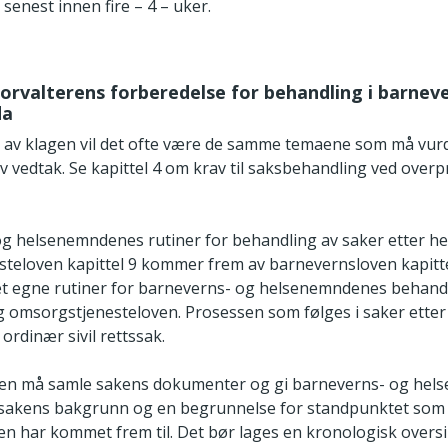
senest innen fire – 4 – uker.
sforvalterens forberedelse for behandling i barnev
da
 av klagen vil det ofte være de samme temaene som må vur
v vedtak. Se kapittel 4 om krav til saksbehandling ved overp
g helsenemndenes rutiner for behandling av saker etter he
teloven kapittel 9 kommer frem av barnevernsloven kapitte
et egne rutiner for barneverns- og helsenemndenes behand
g omsorgstjenesteloven. Prosessen som følges i saker etter k
ordinær sivil rettssak.
eren må samle sakens dokumenter og gi barneverns- og hel
 sakens bakgrunn og en begrunnelse for standpunktet som
ren har kommet frem til. Det bør lages en kronologisk oversi