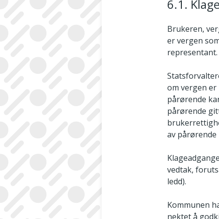
6.1. Kla
Brukeren, ver
er vergen som
representant. 
Statsforvalter
om vergen er 
pårørende kan 
pårørende gitt
brukerrettighe
av pårørende 
Klageadgangen
vedtak, foruts
ledd).
Kommunen har i
nektet å godk