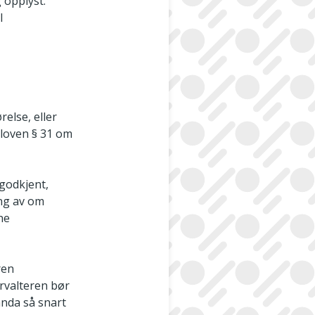
 opplyst.
l
else, eller
gsloven § 31 om
godkjent,
ing av om
ne
ren
rvalteren bør
nda så snart