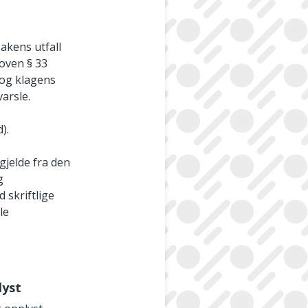
sakens utfall
loven § 33
n og klagens
arsle.
).
 gjelde fra den
g
 skriftlige
le
lyst