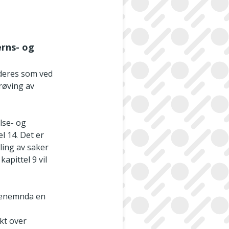
erns- og
deres som ved
røving av
lse- og
l 14. Det er
ling av saker
apittel 9 vil
senemnda en
kt over