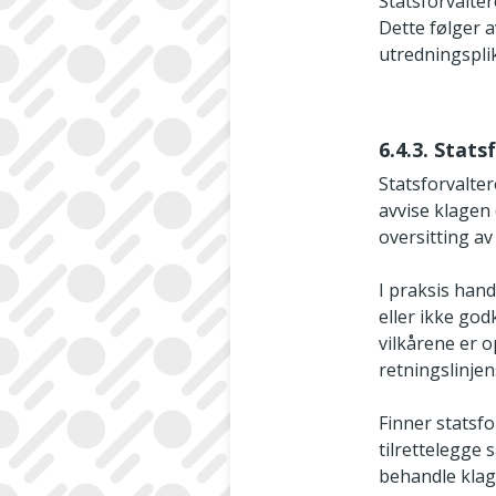
Statsforvalter
Dette følger a
utredningsplik
6.4.3. Stat
Statsforvalte
avvise klagen 
oversitting av
I praksis han
eller ikke go
vilkårene er o
retningslinjens
Finner statsfo
tilrettelegge
behandle klag