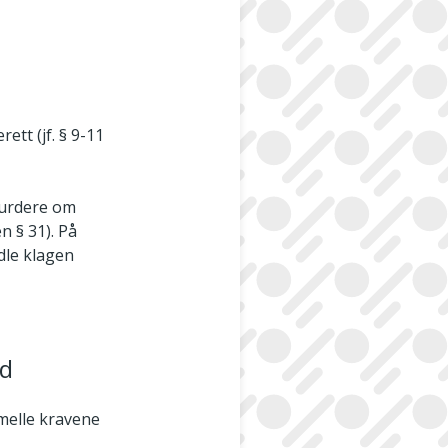
ett (jf. § 9-11
vurdere om
n § 31). På
dle klagen
ld
rmelle kravene