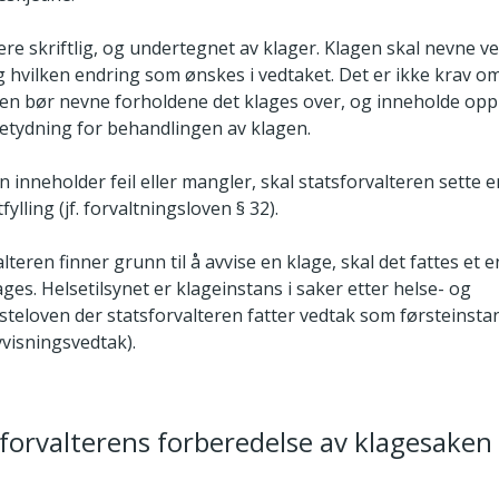
re skriftlig, og undertegnet av klager. Klagen skal nevne v
g hvilken endring som ønskes i vedtaket. Det er ikke krav 
en bør nevne forholdene det klages over, og inneholde op
etydning for behandlingen av klagen.
inneholder feil eller mangler, skal statsforvalteren sette en
tfylling (jf. forvaltningsloven § 32).
lteren finner grunn til å avvise en klage, skal det fattes et 
es. Helsetilsynet er klageinstans i saker etter helse- og
eloven der statsforvalteren fatter vedtak som førsteinstans 
vvisningsvedtak).
sforvalterens forberedelse av klagesaken