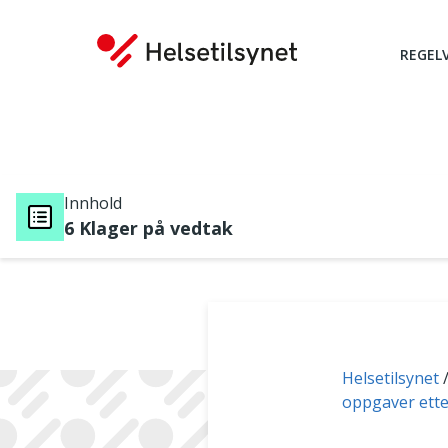
REGEL
Innhold
6 Klager på vedtak
Du er her:
Helsetilsynet
oppgaver ette