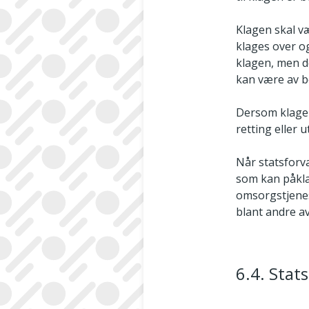
Klagen skal væ
klages over o
klagen, men d
kan være av b
Dersom klagen 
retting eller u
Når statsforva
som kan påklag
omsorgstjenest
blant andre a
6.4. Stat