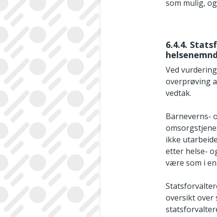
som mulig, og 
6.4.4. Stat
helsenemn
Ved vurdering
overprøving a
vedtak.
Barneverns- o
omsorgstjenes
ikke utarbeid
etter helse- o
være som i en 
Statsforvalt
oversikt over
statsforvalte