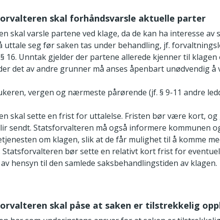
sforvalteren skal forhåndsvarsle aktuelle parter
en skal varsle partene ved klage, da de kan ha interesse av 
uttale seg før saken tas under behandling, jf. forvaltnings
 § 16. Unntak gjelder der partene allerede kjenner til klage
r der det av andre grunner må anses åpenbart unødvendig å v
ukeren, vergen og nærmeste pårørende (jf. § 9-11 andre ledd
en skal sette en frist for uttalelse. Fristen bør være kort, og
blir sendt. Statsforvalteren må også informere kommunen o
etjenesten om klagen, slik at de får mulighet til å komme med
tatsforvalteren bør sette en relativt kort frist for eventuel
v hensyn til den samlede saksbehandlingstiden av klagen.
forvalteren skal påse at saken er tilstrekkelig opp