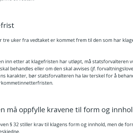
frist
r tre uker fra vedtaket er kommet frem til den som har klager
 inn etter at klagefristen har utløpt, må statsforvalteren 
 skal behandles eller om den skal avvises (jf. forvaltningslove
ns karakter, bør statsforvalteren ha lav terskel for å behan
rkommetinnetterfristen.
en må oppfylle kravene til form og innho
ven § 32 stiller krav til klagens form og innhold, men de fo
beskjedne.