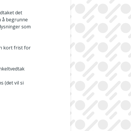
edtaket det
om å begrunne
plysninger som
 kort frist for
enkeltvedtak
(det vil si