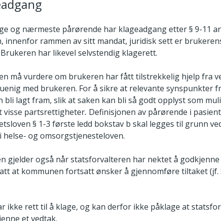
geadgang
ge og nærmeste pårørende har klageadgang etter § 9-11 an
, innenfor rammen av sitt mandat, juridisk sett er brukeren
Brukeren har likevel selvstendig klagerett.
en må vurdere om brukeren har fått tilstrekkelig hjelp fra 
uenig med brukeren. For å sikre at relevante synspunkter f
bli lagt fram, slik at saken kan bli så godt opplyst som mul
 visse partsrettigheter
.
Definisjonen av pårørende i pasient
tsloven § 1-3 første ledd bokstav b skal legges til grunn ve
i helse- og omsorgstjenesteloven.
 gjelder også når statsforvalteren har nektet å godkjen
att at kommunen fortsatt ønsker å gjennomføre tiltaket (jf.
kke rett til å klage, og kan derfor ikke påklage at statsfo
jenne et vedtak.