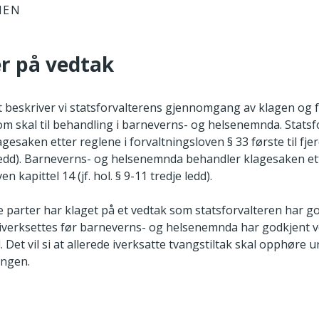
IEN
er på vedtak
let beskriver vi statsforvalterens gjennomgang av klagen og 
om skal til behandling i barneverns- og helsenemnda. Statsf
gesaken etter reglene i forvaltningsloven § 33 første til fjerde
 ledd). Barneverns- og helsenemnda behandler klagesaken ett
 kapittel 14 (jf. hol. § 9-11 tredje ledd).
e parter har klaget på et vedtak som statsforvalteren har g
 iverksettes før barneverns- og helsenemnda har godkjent ved
d. Det vil si at allerede iverksatte tvangstiltak skal opphøre 
ingen.