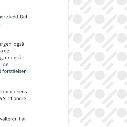
dre ledd. Det
s
vergen, også
ra de
ig, er også
- og
d forståelsen
ne kommunens
 § 9-11 andre
rvalteren har