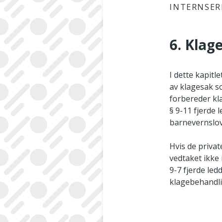
INTERNSER
6. Klag
I dette kapit
av klagesak s
forbereder kla
§ 9-11 fjerde
barnevernsloven
Hvis de privat
vedtaket ikke
9-7 fjerde led
klagebehandl