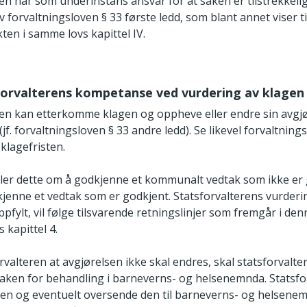
en har som underinstans ansvar for at saken er tilstrekkelig
v forvaltningsloven § 33 første ledd, som blant annet viser ti
ten i samme lovs kapittel IV.
sforvalterens kompetanse ved vurdering av klagen
ren kan etterkomme klagen og oppheve eller endre sin avgjør
(jf. forvaltningsloven § 33 andre ledd). Se likevel forvaltnin
 klagefristen.
dler dette om å godkjenne et kommunalt vedtak som ikke er 
dkjenne et vedtak som er godkjent. Statsforvalterens vurder
ppfylt, vil følge tilsvarende retningslinjer som fremgår i den
 kapittel 4.
rvalteren at avgjørelsen ikke skal endres, skal statsforvalte
 saken for behandling i barneverns- og helsenemnda. Statsfo
en og eventuelt oversende den til barneverns- og helsenem