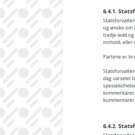
6.4.1. Stat
Statsforvalter
og ønske om å 
tredje ledd og
innhold, elle
Partene er br
Statsforvalter
dag varselet 
spesialisthels
kommentarer. S
kommentarer a
6.4.2. Stats