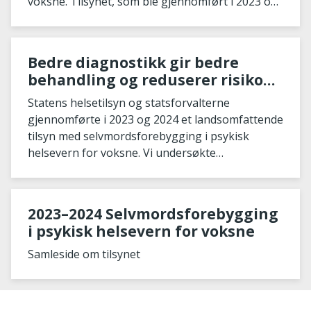
voksne. Tilsynet, som ble gjennomført i 2023 og
2024, a
Bedre diagnostikk gir bedre
behandling og reduserer risiko
for selvmord
Statens helsetilsyn og statsforvalterne
gjennomførte i 2023 og 2024 et landsomfattende
tilsyn med selvmordsforebygging i psykisk
helsevern for voksne. Vi undersøkte
behandlingen av depre
2023–2024 Selvmordsforebygging
i psykisk helsevern for voksne
Samleside om tilsynet