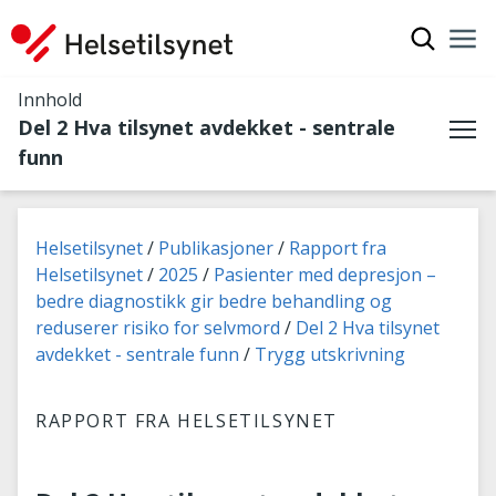
Vis søkef
Nav
Luk
Innhold
Del 2 Hva tilsynet avdekket - sentrale
Me
funn
Du er her:
Helsetilsynet
Publikasjoner
Rapport fra
Helsetilsynet
2025
Pasienter med depresjon –
bedre diagnostikk gir bedre behandling og
reduserer risiko for selvmord
Del 2 Hva tilsynet
avdekket - sentrale funn
Trygg utskrivning
RAPPORT FRA HELSETILSYNET