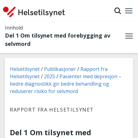
Vis søkef
Nav
Luk
Innhold
Del 1 Om tilsynet med forebygging av
Me
selvmord
Du er her:
Helsetilsynet
Publikasjoner
Rapport fra
Helsetilsynet
2025
Pasienter med depresjon –
bedre diagnostikk gir bedre behandling og
reduserer risiko for selvmord
RAPPORT FRA HELSETILSYNET
Del 1 Om tilsynet med