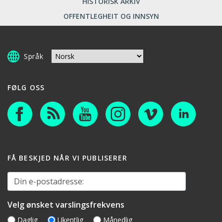
HISTORISK ARKIV
OFFENTLEGHEIT OG INNSYN
Språk
FØLG OSS
FÅ BESKJED NÅR VI PUBLISERER
Din e-postadresse:
Velg ønsket varslingsfrekvens
Daglig
Ukentlig
Månedlig