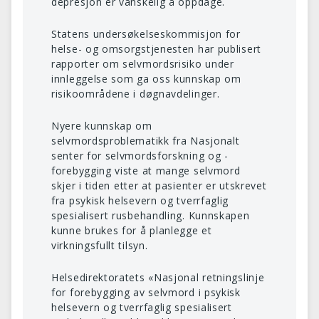
depresjon er vanskelig å oppdage.
Statens undersøkelseskommisjon for
helse- og omsorgstjenesten har publisert
rapporter om selvmordsrisiko under
innleggelse som ga oss kunnskap om
risikoområdene i døgnavdelinger.
Nyere kunnskap om
selvmordsproblematikk fra Nasjonalt
senter for selvmordsforskning og -
forebygging viste at mange selvmord
skjer i tiden etter at pasienter er utskrevet
fra psykisk helsevern og tverrfaglig
spesialisert rusbehandling. Kunnskapen
kunne brukes for å planlegge et
virkningsfullt tilsyn.
Helsedirektoratets «Nasjonal retningslinje
for forebygging av selvmord i psykisk
helsevern og tverrfaglig spesialisert