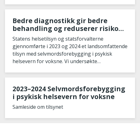
2024, a
Bedre diagnostikk gir bedre
behandling og reduserer risiko
for selvmord
Statens helsetilsyn og statsforvalterne
gjennomførte i 2023 og 2024 et landsomfattende
tilsyn med selvmordsforebygging i psykisk
helsevern for voksne. Vi undersøkte
behandlingen av depre
2023–2024 Selvmordsforebygging
i psykisk helsevern for voksne
Samleside om tilsynet