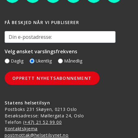
FÅ BESKJED NÅR VI PUBLISERER
Din e-postadresse:
Velg ønsket varslingsfrekvens
Daglig
Ukentlig
Månedlig
Statens helsetilsyn
Postboks 231 Skøyen, 0213 Oslo
Besøksadresse: Møllergata 24, Oslo
Telefon
(+47) 21 52 99 00
Kontaktskjema
postmottak@helsetilsynet.no