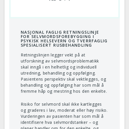
NASJONAL FAGLIG RETNINGSLINJE
FOR SELVMORDSFOREBYGGING I
PSYKISK HELSEVERN OG TVERRFAGLIG
SPESIALISERT RUSBEHANDLING
Retningslinjen legger vekt på at
utforskning av selvmordsproblematikk
skal inngå i en helhetlig og individuell
utredning, behandling og oppfølging.
Pasientens perspektiv skal vektlegges, og
behandling og oppfølging har som mål å
fremme håp og mestring hos den enkelte.
Risiko for selvmord skal ikke kartlegges
og graderes i lav, moderat eller høy risiko.
Vurderingen av pasienten har som mål å
identifisere hva selvmordstanker – og
planer handler om for den enkelte, og