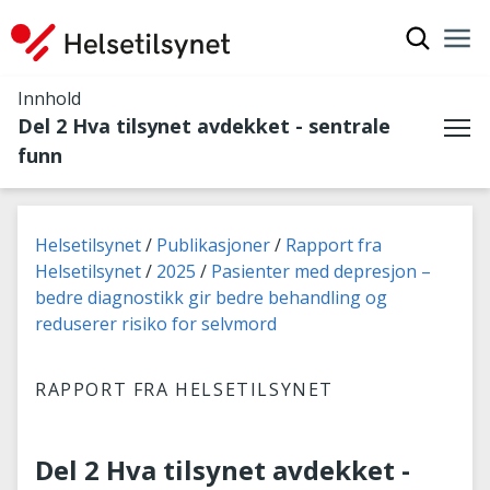
Vis søkef
Nav
Luk
Innhold
Del 2 Hva tilsynet avdekket - sentrale
Me
funn
Du er her:
Helsetilsynet
Publikasjoner
Rapport fra
Helsetilsynet
2025
Pasienter med depresjon –
bedre diagnostikk gir bedre behandling og
reduserer risiko for selvmord
RAPPORT FRA HELSETILSYNET
Del 2 Hva tilsynet avdekket -