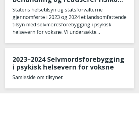
for selvmord
Statens helsetilsyn og statsforvalterne
gjennomførte i 2023 og 2024 et landsomfattende
tilsyn med selvmordsforebygging i psykisk
helsevern for voksne. Vi undersøkte
behandlingen av depre
2023–2024 Selvmordsforebygging
i psykisk helsevern for voksne
Samleside om tilsynet