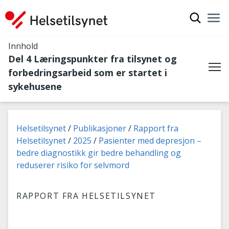
Vis søkef
Nav
Luk
Innhold
Del 4 Læringspunkter fra tilsynet og
forbedringsarbeid som er startet i
Me
sykehusene
Du er her:
Helsetilsynet
Publikasjoner
Rapport fra
Helsetilsynet
2025
Pasienter med depresjon –
bedre diagnostikk gir bedre behandling og
reduserer risiko for selvmord
RAPPORT FRA HELSETILSYNET