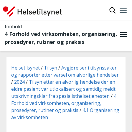
Vis søkef
Nav
Luk
Innhold
4 Forhold ved virksomheten, organisering,
Me
prosedyrer, rutiner og praksis
Du er her:
Helsetilsynet
Tilsyn
Avgjørelser i tilsynssaker
og rapporter etter varsel om alvorlige hendelser
2024
Tilsyn etter en alvorlig hendelse der en
eldre pasient var utlokalisert og samtidig meldt
utskrivningsklar fra spesialisthelsetjenesten
4
Forhold ved virksomheten, organisering,
prosedyrer, rutiner og praksis
4.1 Organisering
av virksomheten