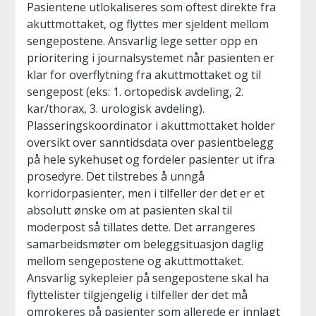
Pasientene utlokaliseres som oftest direkte fra
akuttmottaket, og flyttes mer sjeldent mellom
sengepostene. Ansvarlig lege setter opp en
prioritering i journalsystemet når pasienten er
klar for overflytning fra akuttmottaket og til
sengepost (eks: 1. ortopedisk avdeling, 2.
kar/thorax, 3. urologisk avdeling).
Plasseringskoordinator i akuttmottaket holder
oversikt over sanntidsdata over pasientbelegg
på hele sykehuset og fordeler pasienter ut ifra
prosedyre. Det tilstrebes å unngå
korridorpasienter, men i tilfeller der det er et
absolutt ønske om at pasienten skal til
moderpost så tillates dette. Det arrangeres
samarbeidsmøter om beleggsituasjon daglig
mellom sengepostene og akuttmottaket.
Ansvarlig sykepleier på sengepostene skal ha
flyttelister tilgjengelig i tilfeller der det må
omrokeres på pasienter som allerede er innlagt