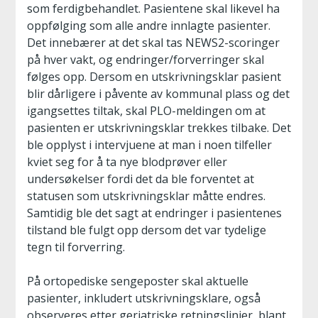
som ferdigbehandlet. Pasientene skal likevel ha
oppfølging som alle andre innlagte pasienter.
Det innebærer at det skal tas NEWS2-scoringer
på hver vakt, og endringer/forverringer skal
følges opp. Dersom en utskrivningsklar pasient
blir dårligere i påvente av kommunal plass og det
igangsettes tiltak, skal PLO-meldingen om at
pasienten er utskrivningsklar trekkes tilbake. Det
ble opplyst i intervjuene at man i noen tilfeller
kviet seg for å ta nye blodprøver eller
undersøkelser fordi det da ble forventet at
statusen som utskrivningsklar måtte endres.
Samtidig ble det sagt at endringer i pasientenes
tilstand ble fulgt opp dersom det var tydelige
tegn til forverring.
På ortopediske sengeposter skal aktuelle
pasienter, inkludert utskrivningsklare, også
observeres etter geriatriske retningslinjer, blant