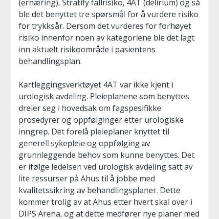
(ernæring), Stratify fallrisiko, 4AT (delirium) og så
ble det benyttet tre spørsmål for å vurdere risiko
for trykksår. Dersom det vurderes for forhøyet
risiko innenfor noen av kategoriene ble det lagt
inn aktuelt risikoområde i pasientens
behandlingsplan.
Kartleggingsverktøyet 4AT var ikke kjent i
urologisk avdeling. Pleieplanene som benyttes
dreier seg i hovedsak om fagspesifikke
prosedyrer og oppfølginger etter urologiske
inngrep. Det forelå pleieplaner knyttet til
generell sykepleie og oppfølging av
grunnleggende behov som kunne benyttes. Det
er ifølge ledelsen ved urologisk avdeling satt av
lite ressurser på Ahus til å jobbe med
kvalitetssikring av behandlingsplaner. Dette
kommer trolig av at Ahus etter hvert skal over i
DIPS Arena, og at dette medfører nye planer med