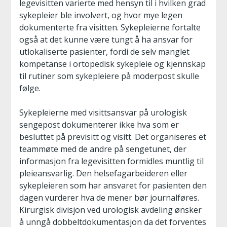
legevisitten varierte med hensyn til i hvilken grad
sykepleier ble involvert, og hvor mye legen
dokumenterte fra visitten. Sykepleierne fortalte
også at det kunne være tungt å ha ansvar for
utlokaliserte pasienter, fordi de selv manglet
kompetanse i ortopedisk sykepleie og kjennskap
til rutiner som sykepleiere på moderpost skulle
følge.
Sykepleierne med visittsansvar på urologisk
sengepost dokumenterer ikke hva som er
besluttet på previsitt og visitt. Det organiseres et
teammøte med de andre på sengetunet, der
informasjon fra legevisitten formidles muntlig til
pleieansvarlig. Den helsefagarbeideren eller
sykepleieren som har ansvaret for pasienten den
dagen vurderer hva de mener bør journalføres.
Kirurgisk divisjon ved urologisk avdeling ønsker
å unngå dobbeltdokumentasjon da det forventes