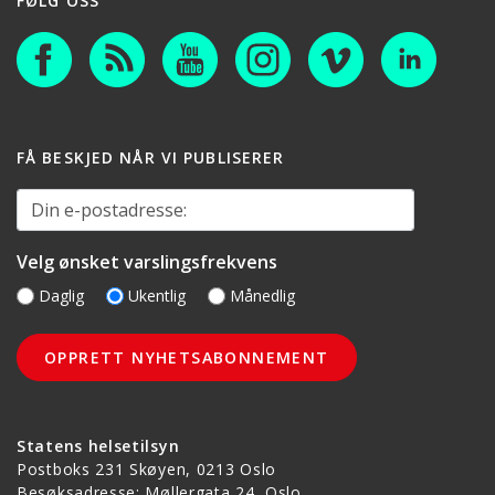
FØLG OSS
FÅ BESKJED NÅR VI PUBLISERER
Din e-postadresse:
Velg ønsket varslingsfrekvens
Daglig
Ukentlig
Månedlig
Statens helsetilsyn
Postboks 231 Skøyen, 0213 Oslo
Besøksadresse: Møllergata 24, Oslo