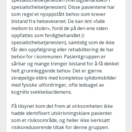
spesialisthelsetjenesten («ferdigbehandlet» i
spesialisthelsetjenesten). Disse pasientene har
som regel et nyoppstått behov som krever
bistand fra helsevesenet. De kan lett «falle
mellom to stoler», fordi de på den ene siden
oppfattes som ferdigbehandlet (i
spesialisthelsetjenesten), samtidig som de ikke
får den oppfølgning eller rehabilitering de har
behov for i kommunen. Pasientgruppen er
sårbar og mange trenger bistand for å få dekket
helt grunnleggende behov. Det er gjerne
skrøpelige eldre med komplekse sykdomsbilder
med fysiske utfordringer, ofte ledsaget av
kognitiv svekkelse/demens.
På tilsynet kom det frem at virksomheten ikke
hadde identifisert utskrivningsklare pasienter
som et risikoområde, og heller ikke iverksatt
risikoreduserende tiltak for denne gruppen.