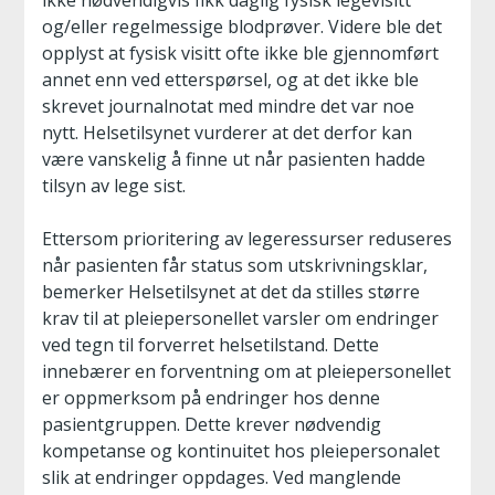
ikke nødvendigvis fikk daglig fysisk legevisitt
og/eller regelmessige blodprøver. Videre ble det
opplyst at fysisk visitt ofte ikke ble gjennomført
annet enn ved etterspørsel, og at det ikke ble
skrevet journalnotat med mindre det var noe
nytt. Helsetilsynet vurderer at det derfor kan
være vanskelig å finne ut når pasienten hadde
tilsyn av lege sist.
Ettersom prioritering av legeressurser reduseres
når pasienten får status som utskrivningsklar,
bemerker Helsetilsynet at det da stilles større
krav til at pleiepersonellet varsler om endringer
ved tegn til forverret helsetilstand. Dette
innebærer en forventning om at pleiepersonellet
er oppmerksom på endringer hos denne
pasientgruppen. Dette krever nødvendig
kompetanse og kontinuitet hos pleiepersonalet
slik at endringer oppdages. Ved manglende