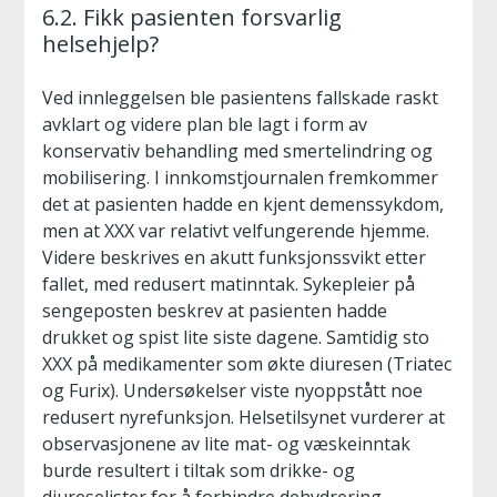
6.2. Fikk pasienten forsvarlig
helsehjelp?
Ved innleggelsen ble pasientens fallskade raskt
avklart og videre plan ble lagt i form av
konservativ behandling med smertelindring og
mobilisering. I innkomstjournalen fremkommer
det at pasienten hadde en kjent demenssykdom,
men at XXX var relativt velfungerende hjemme.
Videre beskrives en akutt funksjonssvikt etter
fallet, med redusert matinntak. Sykepleier på
sengeposten beskrev at pasienten hadde
drukket og spist lite siste dagene. Samtidig sto
XXX på medikamenter som økte diuresen (Triatec
og Furix). Undersøkelser viste nyoppstått noe
redusert nyrefunksjon. Helsetilsynet vurderer at
observasjonene av lite mat- og væskeinntak
burde resultert i tiltak som drikke- og