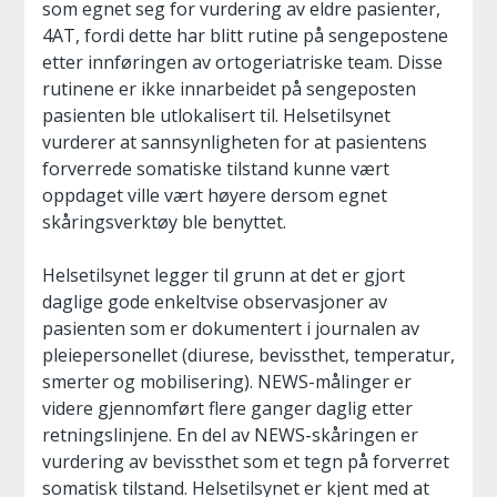
som egnet seg for vurdering av eldre pasienter,
4AT, fordi dette har blitt rutine på sengepostene
etter innføringen av ortogeriatriske team. Disse
rutinene er ikke innarbeidet på sengeposten
pasienten ble utlokalisert til. Helsetilsynet
vurderer at sannsynligheten for at pasientens
forverrede somatiske tilstand kunne vært
oppdaget ville vært høyere dersom egnet
skåringsverktøy ble benyttet.
Helsetilsynet legger til grunn at det er gjort
daglige gode enkeltvise observasjoner av
pasienten som er dokumentert i journalen av
pleiepersonellet (diurese, bevissthet, temperatur,
smerter og mobilisering). NEWS-målinger er
videre gjennomført flere ganger daglig etter
retningslinjene. En del av NEWS-skåringen er
vurdering av bevissthet som et tegn på forverret
somatisk tilstand. Helsetilsynet er kjent med at