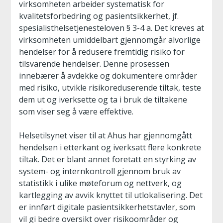
virksomheten arbeider systematisk for
kvalitetsforbedring og pasientsikkerhet, jf.
spesialisthelsetjenesteloven § 3-4 a. Det kreves at
virksomheten umiddelbart gjennomgår alvorlige
hendelser for å redusere fremtidig risiko for
tilsvarende hendelser. Denne prosessen
innebærer å avdekke og dokumentere områder
med risiko, utvikle risikoreduserende tiltak, teste
dem ut og iverksette og ta i bruk de tiltakene
som viser seg å være effektive.
Helsetilsynet viser til at Ahus har gjennomgått
hendelsen i etterkant og iverksatt flere konkrete
tiltak. Det er blant annet foretatt en styrking av
system- og internkontroll gjennom bruk av
statistikk i ulike møteforum og nettverk, og
kartlegging av avvik knyttet til utlokalisering. Det
er innført digitale pasientsikkerhetstavler, som
vil gi bedre oversikt over risikoområder og