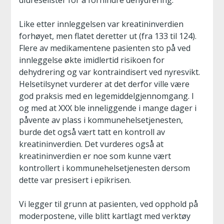
diureselister for å forhindre dehydrering.
Like etter innleggelsen var kreatininverdien
forhøyet, men flatet deretter ut (fra 133 til 124).
Flere av medikamentene pasienten sto på ved
innleggelse økte imidlertid risikoen for
dehydrering og var kontraindisert ved nyresvikt.
Helsetilsynet vurderer at det derfor ville være
god praksis med en legemiddelgjennomgang. I
og med at XXX ble inneliggende i mange dager i
påvente av plass i kommunehelsetjenesten,
burde det også vært tatt en kontroll av
kreatininverdien. Det vurderes også at
kreatininverdien er noe som kunne vært
kontrollert i kommunehelsetjenesten dersom
dette var presisert i epikrisen.
Vi legger til grunn at pasienten, ved opphold på
moderpostene, ville blitt kartlagt med verktøy