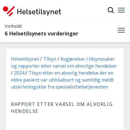
Vis søkef
Nav
Luk
Innhold
6 Helsetilsynets vurderinger
Me
Du er her:
Helsetilsynet
Tilsyn
Avgjørelser i tilsynssaker
og rapporter etter varsel om alvorlige hendelser
2024
Tilsyn etter en alvorlig hendelse der en
eldre pasient var utlokalisert og samtidig meldt
utskrivningsklar fra spesialisthelsetjenesten
RAPPORT ETTER VARSEL OM ALVORLIG
HENDELSE