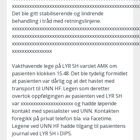
xxxxxxxxxxxxxxxxxxxxxxxxxxxxxxxxxxxxxxxxxxxxxxxxxxx
Det ble gitt stabiliserende og lindrende
behandling i tråd med retningslinjene.
xxxxxxxxxxxxxxxxxxxxxxxxxxxxxxxxxxxxxxxxxxxxxxxxxxx
xxxxxxxxxxxxxxxxxxxxxxxxxxxxxxxxxxxxxxxxxxxxxxxxxxx
xxxxxxxxxxxxxxxxxxxxxxxxxxxxxxxxxxxxxxxxxxxxxxxxxxx
xxxxxxxxxxxxxxxx
Vakthavende lege på LYR SH varslet AMK om
pasienten klokken 15.48. Det ble tydelig formidlet
at pasienten var dårlig og at det hastet med
transport til UNN HF. Legen som deretter
overtok oppfølgingen av pasienten ved LYR SH
var xxxxxxxxxxxxxxxxxxxxx og hadde løpende
kontakt med spesialister ved UNN. Kontakten
foregikk på privat telefon bla. via Facetime.
Legene ved UNN HF hadde tilgang til pasientens
journal ved LYR SH i DIPS.