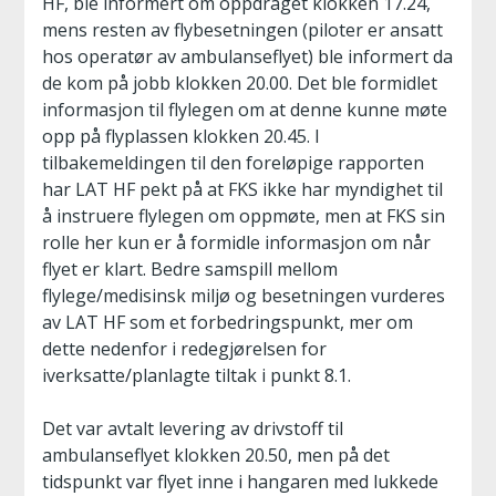
HF, ble informert om oppdraget klokken 17.24,
mens resten av flybesetningen (piloter er ansatt
hos operatør av ambulanseflyet) ble informert da
de kom på jobb klokken 20.00. Det ble formidlet
informasjon til flylegen om at denne kunne møte
opp på flyplassen klokken 20.45. I
tilbakemeldingen til den foreløpige rapporten
har LAT HF pekt på at FKS ikke har myndighet til
å instruere flylegen om oppmøte, men at FKS sin
rolle her kun er å formidle informasjon om når
flyet er klart. Bedre samspill mellom
flylege/medisinsk miljø og besetningen vurderes
av LAT HF som et forbedringspunkt, mer om
dette nedenfor i redegjørelsen for
iverksatte/planlagte tiltak i punkt 8.1.
Det var avtalt levering av drivstoff til
ambulanseflyet klokken 20.50, men på det
tidspunkt var flyet inne i hangaren med lukkede