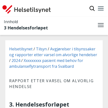
Vis søkef
Nav
Luk
Innhold
3 Hendelsesforløpet
Me
Du er her:
Helsetilsynet
Tilsyn
Avgjørelser i tilsynssaker
og rapporter etter varsel om alvorlige hendelser
2024
Xxxxxxxxx pasient med behov for
ambulanseflytransport fra Svalbard
RAPPORT ETTER VARSEL OM ALVORLIG
HENDELSE
3. Hendelsesforløpet