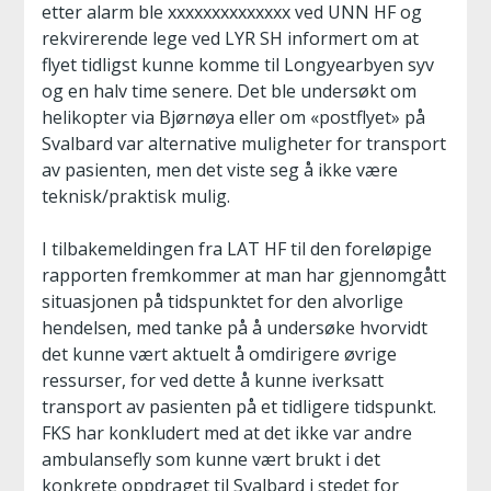
etter alarm ble xxxxxxxxxxxxxx ved UNN HF og
rekvirerende lege ved LYR SH informert om at
flyet tidligst kunne komme til Longyearbyen syv
og en halv time senere. Det ble undersøkt om
helikopter via Bjørnøya eller om «postflyet» på
Svalbard var alternative muligheter for transport
av pasienten, men det viste seg å ikke være
teknisk/praktisk mulig.
I tilbakemeldingen fra LAT HF til den foreløpige
rapporten fremkommer at man har gjennomgått
situasjonen på tidspunktet for den alvorlige
hendelsen, med tanke på å undersøke hvorvidt
det kunne vært aktuelt å omdirigere øvrige
ressurser, for ved dette å kunne iverksatt
transport av pasienten på et tidligere tidspunkt.
FKS har konkludert med at det ikke var andre
ambulansefly som kunne vært brukt i det
konkrete oppdraget til Svalbard i stedet for