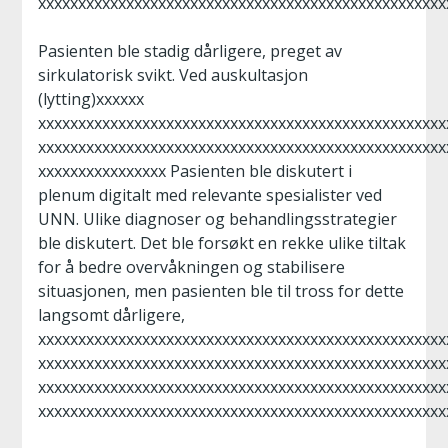
xxxxxxxxxxxxxxxxxxxxxxxxxxxxxxxxxxxxxxxxxxxxxxxxxxx
Pasienten ble stadig dårligere, preget av
sirkulatorisk svikt. Ved auskultasjon
(lytting)xxxxxx
xxxxxxxxxxxxxxxxxxxxxxxxxxxxxxxxxxxxxxxxxxxxxxxxxxx
xxxxxxxxxxxxxxxxxxxxxxxxxxxxxxxxxxxxxxxxxxxxxxxxxxx
xxxxxxxxxxxxxxxx Pasienten ble diskutert i
plenum digitalt med relevante spesialister ved
UNN. Ulike diagnoser og behandlingsstrategier
ble diskutert. Det ble forsøkt en rekke ulike tiltak
for å bedre overvåkningen og stabilisere
situasjonen, men pasienten ble til tross for dette
langsomt dårligere,
xxxxxxxxxxxxxxxxxxxxxxxxxxxxxxxxxxxxxxxxxxxxxxxxxxx
xxxxxxxxxxxxxxxxxxxxxxxxxxxxxxxxxxxxxxxxxxxxxxxxxxx
xxxxxxxxxxxxxxxxxxxxxxxxxxxxxxxxxxxxxxxxxxxxxxxxxxx
xxxxxxxxxxxxxxxxxxxxxxxxxxxxxxxxxxxxxxxxxxxxxxxxxxx