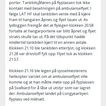
porter. Tankbilsjåføren på flyplassen tok ikke
kontakt med besetningen på ambulanseflyet. I
følge LAT HF skal tankbilen vente med å kjøre
fram til hangaren åpnes og flyet taues ut. Av
lydloggen fremgår det at flylegen klokken 20.58
fortalte at hangarportene var blitt åpnet og flyet
straks skulle tas ut. På det tidspunkt hadde
imidlertid tankbilen kjørt til en annen avtale.
Klokken 21.10 ble tankbilen etterlyst, og klokken
21.28 var drivstoff fylt opp. Flyet tok av klokken
21.57.
Klokken 21.16 ble legen på sysselmesterens
helikopter varslet om at ambulanseflyet ville
komme og at han måtte møte opp på flyplassen
på Svalbard for å låse ut utstyr som var lagret
der. Ambulanseflyet landet på Longyearbyen
flyplass ved midnatt.