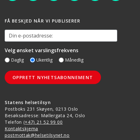
FÅ BESKJED NÅR VI PUBLISERER
Din e-postadresse:
Velg ønsket varslingsfrekvens
Daglig
Ukentlig
Månedlig
Statens helsetilsyn
Postboks 231 Skøyen, 0213 Oslo
Besøksadresse: Møllergata 24, Oslo
Telefon
(+47) 21 52 99 00
Kontaktskjema
postmottak@helsetilsynet.no