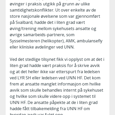
øvinger i praksis utgikk på grunn av ulike
samtidighetskonflikter. Ut over enkelte av de
store nasjonale øvelsene som var gjennomført
på Svalbard, hadde det i liten grad vært
øving/trening mellom sykehusets ansatte og
øvrige samarbeids-partnere, som
Sysselmesteren (helikopter), AMK, ambulansefly
eller kliniske avdelinger ved UNN.
Ved det stedlige tilsynet fikk vi opplyst om at det i
liten grad hadde vært praksis for å skrive avvik
og at det heller ikke var etterspurt fra ledelsen
ved LYR SH eller ledelsen ved UNN HF. Det kom
frem at ansatte manglet informasjon om hvilke
avvik som skulle behandles internt på sykehuset
og hvilke som skulle videre opp i systemet til
UNN HF. De ansatte påpekte at de i liten grad
hadde fått tilbakemelding fra UNN HF om
hvordan avvik var fulgt opp.