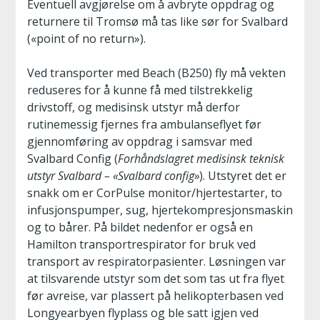
Eventuell avgjørelse om å avbryte oppdrag og
returnere til Tromsø må tas like sør for Svalbard
(«point of no return»).
Ved transporter med Beach (B250) fly må vekten
reduseres for å kunne få med tilstrekkelig
drivstoff, og medisinsk utstyr må derfor
rutinemessig fjernes fra ambulanseflyet før
gjennomføring av oppdrag i samsvar med
Svalbard Config (
Forhåndslagret medisinsk teknisk
utstyr Svalbard – «Svalbard config»
). Utstyret det er
snakk om er CorPulse monitor/hjertestarter, to
infusjonspumper, sug, hjertekompresjonsmaskin
og to bårer. På bildet nedenfor er også en
Hamilton transportrespirator for bruk ved
transport av respiratorpasienter. Løsningen var
at tilsvarende utstyr som det som tas ut fra flyet
før avreise, var plassert på helikopterbasen ved
Longyearbyen flyplass og ble satt igjen ved