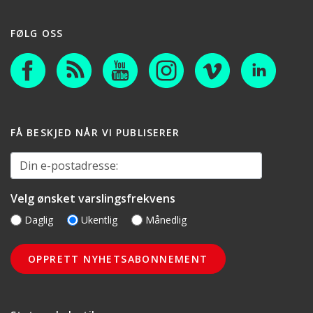
FØLG OSS
FÅ BESKJED NÅR VI PUBLISERER
Din e-postadresse:
Velg ønsket varslingsfrekvens
Daglig
Ukentlig
Månedlig