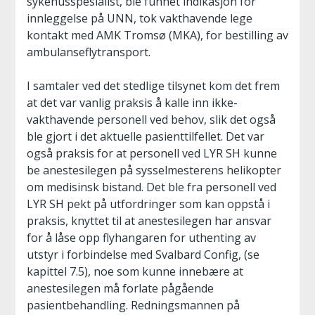
sykehusspesialist, ble funnet indikasjon for
innleggelse på UNN, tok vakthavende lege
kontakt med AMK Tromsø (MKA), for bestilling av
ambulanseflytransport.
I samtaler ved det stedlige tilsynet kom det frem
at det var vanlig praksis å kalle inn ikke-
vakthavende personell ved behov, slik det også
ble gjort i det aktuelle pasienttilfellet. Det var
også praksis for at personell ved LYR SH kunne
be anestesilegen på sysselmesterens helikopter
om medisinsk bistand. Det ble fra personell ved
LYR SH pekt på utfordringer som kan oppstå i
praksis, knyttet til at anestesilegen har ansvar
for å låse opp flyhangaren for uthenting av
utstyr i forbindelse med Svalbard Config, (se
kapittel 7.5), noe som kunne innebære at
anestesilegen må forlate pågående
pasientbehandling. Redningsmannen på