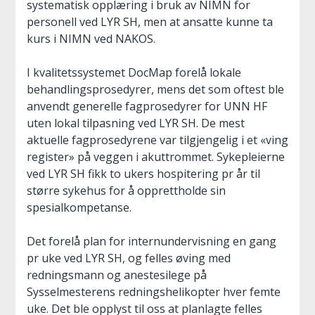
systematisk opplæring i bruk av NIMN for
personell ved LYR SH, men at ansatte kunne ta
kurs i NIMN ved NAKOS.
I kvalitetssystemet DocMap forelå lokale
behandlingsprosedyrer, mens det som oftest ble
anvendt generelle fagprosedyrer for UNN HF
uten lokal tilpasning ved LYR SH. De mest
aktuelle fagprosedyrene var tilgjengelig i et «ving
register» på veggen i akuttrommet. Sykepleierne
ved LYR SH fikk to ukers hospitering pr år til
større sykehus for å opprettholde sin
spesialkompetanse.
Det forelå plan for internundervisning en gang
pr uke ved LYR SH, og felles øving med
redningsmann og anestesilege på
Sysselmesterens redningshelikopter hver femte
uke. Det ble opplyst til oss at planlagte felles