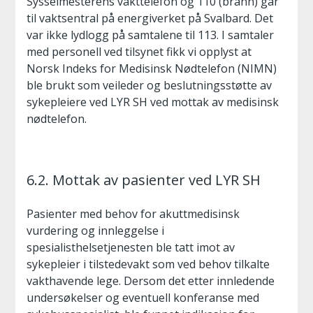
Sysselmesterens vakttelefon og 110 (brann) går
til vaktsentral på energiverket på Svalbard. Det
var ikke lydlogg på samtalene til 113. I samtaler
med personell ved tilsynet fikk vi opplyst at
Norsk Indeks for Medisinsk Nødtelefon (NIMN)
ble brukt som veileder og beslutningsstøtte av
sykepleiere ved LYR SH ved mottak av medisinsk
nødtelefon.
6.2. Mottak av pasienter ved LYR SH
Pasienter med behov for akuttmedisinsk
vurdering og innleggelse i
spesialisthelsetjenesten ble tatt imot av
sykepleier i tilstedevakt som ved behov tilkalte
vakthavende lege. Dersom det etter innledende
undersøkelser og eventuell konferanse med