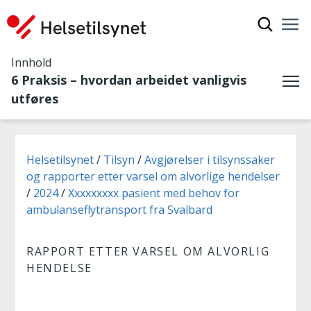
Vis søkef
Nav
Luk
Innhold
6 Praksis – hvordan arbeidet vanligvis
Me
utføres
Du er her:
Helsetilsynet
Tilsyn
Avgjørelser i tilsynssaker
og rapporter etter varsel om alvorlige hendelser
2024
Xxxxxxxxx pasient med behov for
ambulanseflytransport fra Svalbard
RAPPORT ETTER VARSEL OM ALVORLIG
HENDELSE