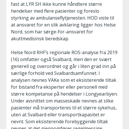
fast at LYR SH ikke kunne håndtere større
hendelser med flere pasienter og foreslo
styrking av ambulanseflytjenesten. HOD viste til
at ansvaret for en slik avklaring ligger hos Helse
Nord, som har sørge-for-ansvaret for
akuttmedisinsk beredskap.
Helse Nord RHF’s regionale ROS-analyse fra 2019
(16) omfatter også Svalbard, men den er svært
generell og overordnet og går i liten grad inn på
særlige forhold ved Svalbardsamfunnet. I
analysen nevnes VAKe som et eksisterende tiltak
for bistand fra eksperter eller personell med
større kompetanse på hendelser i Longyearbyen.
Under avsnittet om masseskade nevnes at slike
pasienter må transporteres til et større sykehus,
uten at Svalbard eller transportkapasitet er
nevnt. Som eksisterende forebyggende tiltak
nevnes at det gjennomføres regelmessige