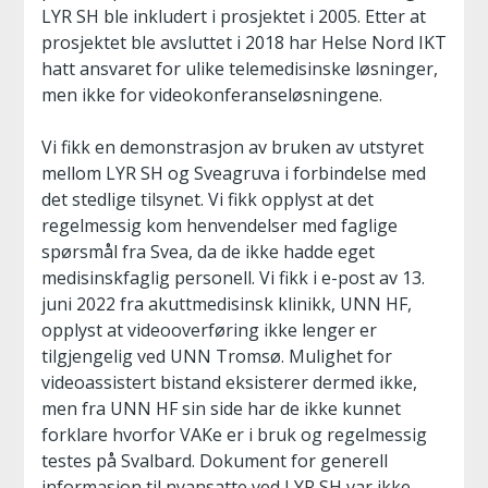
LYR SH ble inkludert i prosjektet i 2005. Etter at
prosjektet ble avsluttet i 2018 har Helse Nord IKT
hatt ansvaret for ulike telemedisinske løsninger,
men ikke for videokonferanseløsningene.
Vi fikk en demonstrasjon av bruken av utstyret
mellom LYR SH og Sveagruva i forbindelse med
det stedlige tilsynet. Vi fikk opplyst at det
regelmessig kom henvendelser med faglige
spørsmål fra Svea, da de ikke hadde eget
medisinskfaglig personell. Vi fikk i e-post av 13.
juni 2022 fra akuttmedisinsk klinikk, UNN HF,
opplyst at videooverføring ikke lenger er
tilgjengelig ved UNN Tromsø. Mulighet for
videoassistert bistand eksisterer dermed ikke,
men fra UNN HF sin side har de ikke kunnet
forklare hvorfor VAKe er i bruk og regelmessig
testes på Svalbard. Dokument for generell
informasjon til nyansatte ved LYR SH var ikke