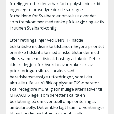
foreligger etter det vi har fått opplyst imidlertid
ingen egen prosedyre der de særegne
forholdene for Svalbard er omtalt ut over det
som fremkommer med tanke på klargjøring av fly
i rutinen Svalbard-config.
Etter retningslinjer ved UNN HF hadde
tidskritiske medisinske tilstander høyere prioritet
enn ikke tidskritiske medisinske tilstander med
ellers samme medisinsk hastegrad akutt. Det er
ikke redegjort for hvordan ivaretakelsen av
prioriteringen sikres i praksis ved
beredskapsmessige utfordringer, som i det
aktuelle tilfellet. Vi fikk opplyst at FKS-operatør
skal redegjøre muntlig for mulige alternativer til
MKA/AMK-lege, som deretter skal ta en
beslutning på om eventuell omprioritering av
ambulansefly. Det er ikke lagt fram forventninger
til nødvendig beslutningsgrunnlag eller