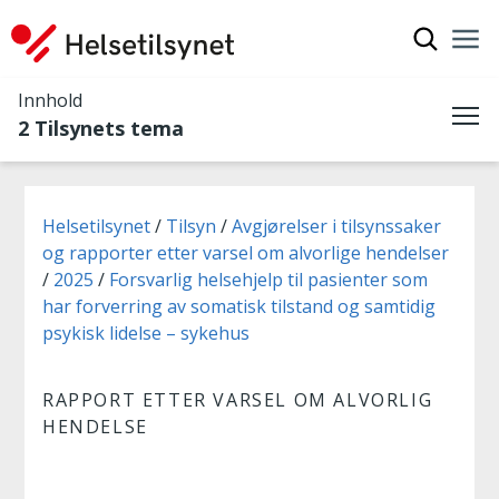
Vis søkef
Nav
Luk
Innhold
2 Tilsynets tema
Me
Du er her:
Helsetilsynet
Tilsyn
Avgjørelser i tilsynssaker
og rapporter etter varsel om alvorlige hendelser
2025
Forsvarlig helsehjelp til pasienter som
har forverring av somatisk tilstand og samtidig
psykisk lidelse – sykehus
RAPPORT ETTER VARSEL OM ALVORLIG
HENDELSE