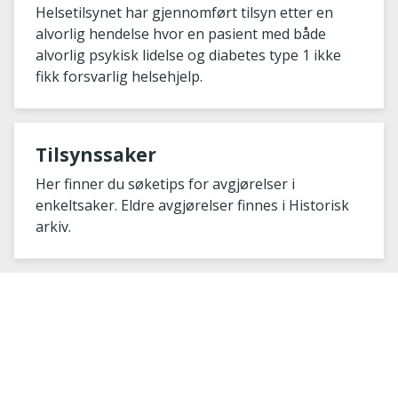
spesialisthelsetjeneste går ut
Helsetilsynet har gjennomført tilsyn etter en
over pasientsikkerheten
alvorlig hendelse hvor en pasient med både
alvorlig psykisk lidelse og diabetes type 1 ikke
fikk forsvarlig helsehjelp.
Tilsynssaker
Her finner du søketips for avgjørelser i
enkeltsaker. Eldre avgjørelser finnes i Historisk
arkiv.