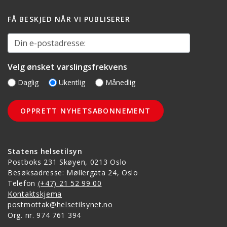
FÅ BESKJED NÅR VI PUBLISERER
Din e-postadresse:
Velg ønsket varslingsfrekvens
Daglig
Ukentlig
Månedlig
Statens helsetilsyn
Postboks 231 Skøyen, 0213 Oslo
Besøksadresse: Møllergata 24, Oslo
Telefon
(+47) 21 52 99 00
Kontaktskjema
postmottak@helsetilsynet.no
Org. nr. 974 761 394