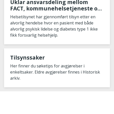
Uklar ansvarsdeling mellom
FACT, kommunehelsetjeneste og
spesialisthelsetjeneste går ut
Helsetilsynet har gjennomført tilsyn etter en
over pasientsikkerheten
alvorlig hendelse hvor en pasient med både
alvorlig psykisk lidelse og diabetes type 1 ikke
fikk forsvarlig helsehjelp.
Tilsynssaker
Her finner du søketips for avgjørelser i
enkeltsaker. Eldre avgjørelser finnes i Historisk
arkiv.