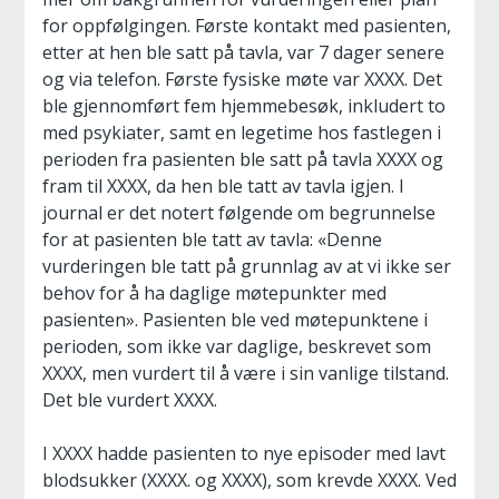
for oppfølgingen. Første kontakt med pasienten,
etter at hen ble satt på tavla, var 7 dager senere
og via telefon. Første fysiske møte var XXXX. Det
ble gjennomført fem hjemmebesøk, inkludert to
med psykiater, samt en legetime hos fastlegen i
perioden fra pasienten ble satt på tavla XXXX og
fram til XXXX, da hen ble tatt av tavla igjen. I
journal er det notert følgende om begrunnelse
for at pasienten ble tatt av tavla: «Denne
vurderingen ble tatt på grunnlag av at vi ikke ser
behov for å ha daglige møtepunkter med
pasienten». Pasienten ble ved møtepunktene i
perioden, som ikke var daglige, beskrevet som
XXXX, men vurdert til å være i sin vanlige tilstand.
Det ble vurdert XXXX.
I XXXX hadde pasienten to nye episoder med lavt
blodsukker (XXXX. og XXXX), som krevde XXXX. Ved