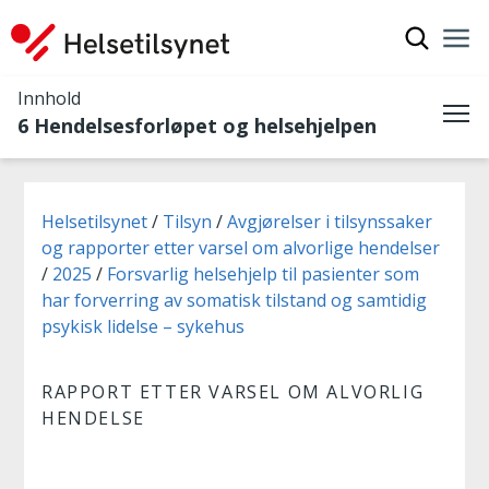
Vis søkef
Nav
Luk
Innhold
6 Hendelsesforløpet og helsehjelpen
Me
Du er her:
Helsetilsynet
Tilsyn
Avgjørelser i tilsynssaker
og rapporter etter varsel om alvorlige hendelser
2025
Forsvarlig helsehjelp til pasienter som
har forverring av somatisk tilstand og samtidig
psykisk lidelse – sykehus
RAPPORT ETTER VARSEL OM ALVORLIG
HENDELSE