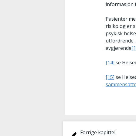
informasjon 
Pasienter med
risiko og er
psykisk helse
utfordrende. 
avgjørende
[1
[14]
se Helsed
[15]
se Helsed
sammensatte
Forrige kapittel