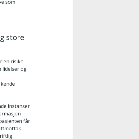
ave som
g store
 en risiko
 lidelser og
søkende
nde instanser
formasjon
pasienten får
uttmottak.
iftlig