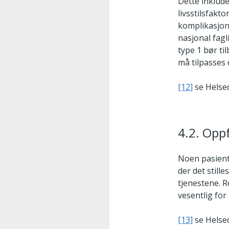
Dette inklud
livsstilsfakt
komplikasjon
nasjonal fagl
type 1 bør ti
må tilpasses
[12]
se Helsed
4.2. Opp
Noen pasiente
der det still
tjenestene. R
vesentlig for
[13]
se Helsed