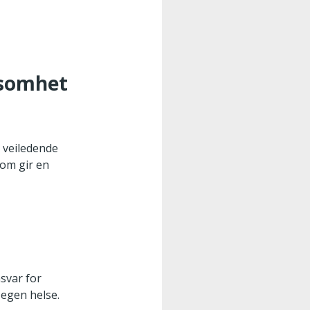
rksomhet
r veiledende
som gir en
svar for
 egen helse.