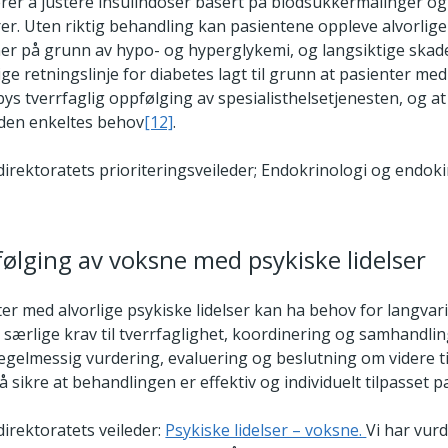
erer å justere insulindoser basert på blodsukkermålinger og
orer. Uten riktig behandling kan pasientene oppleve alvorlig
er på grunn av hypo- og hyperglykemi, og langsiktige skader
ige retningslinje for diabetes lagt til grunn at pasienter me
lbys tverrfaglig oppfølging av spesialisthelsetjenesten, og a
 den enkeltes behov
[12]
.
irektoratets prioriteringsveileder; Endokrinologi og endoki
følging av voksne med psykiske lidelser
r med alvorlige psykiske lidelser kan ha behov for langvari
es særlige krav til tverrfaglighet, koordinering og samhandl
egelmessig vurdering, evaluering og beslutning om videre ti
 å sikre at behandlingen er effektiv og individuelt tilpasset 
irektoratets veileder:
Psykiske lidelser – voksne.
Vi har vur