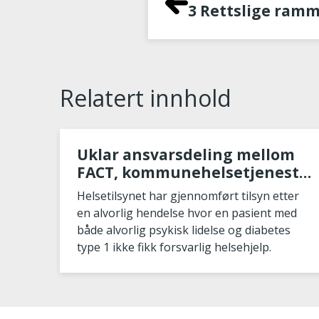
3 Rettslige ramm
Relatert innhold
Uklar ansvarsdeling mellom
FACT, kommunehelsetjeneste
og spesialisthelsetjeneste går
Helsetilsynet har gjennomført tilsyn etter
ut over pasientsikkerheten
en alvorlig hendelse hvor en pasient med
både alvorlig psykisk lidelse og diabetes
type 1 ikke fikk forsvarlig helsehjelp.