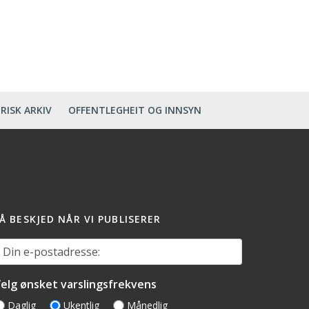
RISK ARKIV
OFFENTLEGHEIT OG INNSYN
Å BESKJED NÅR VI PUBLISERER
in e-postadresse:
elg ønsket varslingsfrekvens
Daglig
Ukentlig
Månedlig