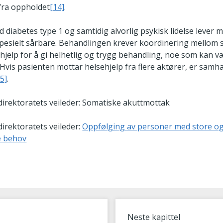
fra oppholdet
[14]
.
 diabetes type 1 og samtidig alvorlig psykisk lidelse lever 
 spesielt sårbare. Behandlingen krever koordinering mellom
hjelp for å gi helhetlig og trygg behandling, noe som kan v
Hvis pasienten mottar helsehjelp fra flere aktører, er samh
5]
.
irektoratets veileder: Somatiske akuttmottak
irektoratets veileder:
Oppfølging av personer med store o
 behov
Neste kapittel