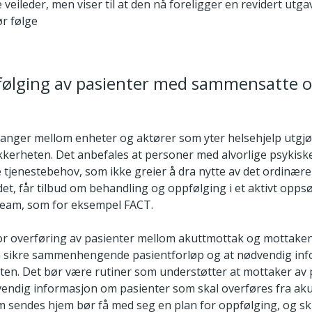
re veileder, men viser til at den nå foreligger en revidert utg
ør følge
følging av pasienter med sammensatte o
anger mellom enheter og aktører som yter helsehjelp utgjør
kkerheten. Det anbefales at personer med alvorlige psykiske
tjenestebehov, som ikke greier å dra nytte av det ordinære
det, får tilbud om behandling og oppfølging i et aktivt opp
eam, som for eksempel FACT.
or overføring av pasienter mellom akuttmottak og mottake
r å sikre sammenhengende pasientforløp og at nødvendig in
nten. Det bør være rutiner som understøtter at mottaker av 
dvendig informasjon om pasienter som skal overføres fra ak
 sendes hjem bør få med seg en plan for oppfølging, og skr