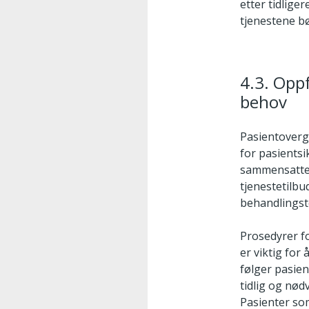
etter tidlige
tjenestene b
4.3. Opp
behov
Pasientoverg
for pasientsi
sammensatte 
tjenestetilbu
behandlingst
Prosedyrer f
er viktig fo
følger pasie
tidlig og nø
Pasienter som