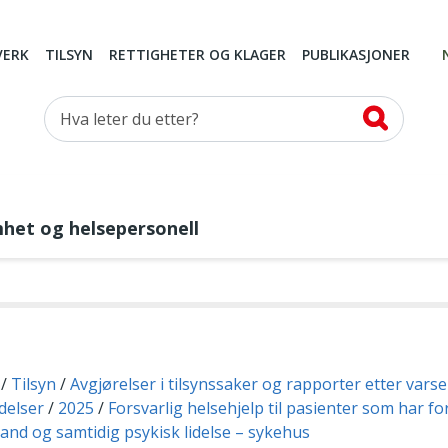
VERK
TILSYN
RETTIGHETER OG KLAGER
PUBLIKASJONER
Hva leter du etter?
mhet og helsepersonell
Tilsyn
Avgjørelser i tilsynssaker og rapporter etter vars
delser
2025
Forsvarlig helsehjelp til pasienter som har fo
tand og samtidig psykisk lidelse – sykehus