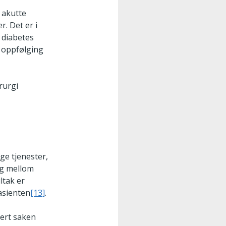
e akutte
. Det er i
d diabetes
t oppfølging
rurgi
ge tjenester,
ing mellom
ltak er
pasienten
[13]
.
dert saken