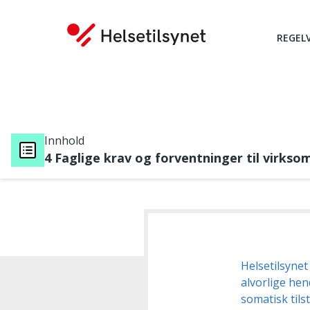
REGEL
Innhold
4 Faglige krav og forventninger til virkso
Du er her:
Helsetilsynet
alvorlige hen
somatisk tils