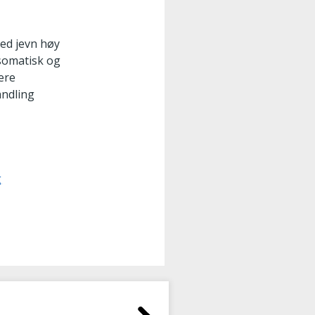
med jevn høy
 somatisk og
ære
andling
g