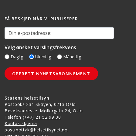
FÅ BESKJED NÅR VI PUBLISERER
Din e-postadresse:
Velg ønsket varslingsfrekvens
Daglig
Ukentlig
Månedlig
Statens helsetilsyn
Postboks 231 Skøyen, 0213 Oslo
Besøksadresse: Møllergata 24, Oslo
Telefon
(+47) 21 52 99 00
Kontaktskjema
postmottak@helsetilsynet.no