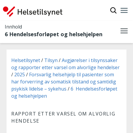
Vis søkef
Nav
Luk
Innhold
6 Hendelsesforløpet og helsehjelpen
Me
Du er her:
Helsetilsynet
Tilsyn
Avgjørelser i tilsynssaker
og rapporter etter varsel om alvorlige hendelser
2025
Forsvarlig helsehjelp til pasienter som
har forverring av somatisk tilstand og samtidig
psykisk lidelse – sykehus
6 Hendelsesforløpet
og helsehjelpen
RAPPORT ETTER VARSEL OM ALVORLIG
HENDELSE