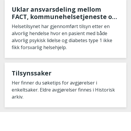
Uklar ansvarsdeling mellom
FACT, kommunehelsetjeneste og
spesialisthelsetjeneste går ut
Helsetilsynet har gjennomført tilsyn etter en
over pasientsikkerheten
alvorlig hendelse hvor en pasient med både
alvorlig psykisk lidelse og diabetes type 1 ikke
fikk forsvarlig helsehjelp.
Tilsynssaker
Her finner du søketips for avgjørelser i
enkeltsaker. Eldre avgjørelser finnes i Historisk
arkiv.