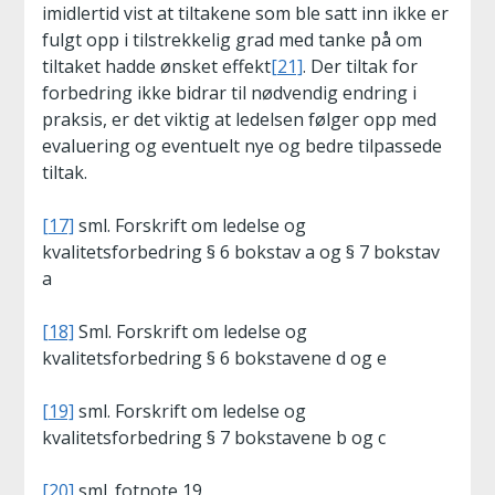
imidlertid vist at tiltakene som ble satt inn ikke er
fulgt opp i tilstrekkelig grad med tanke på om
tiltaket hadde ønsket effekt
[21]
. Der tiltak for
forbedring ikke bidrar til nødvendig endring i
praksis, er det viktig at ledelsen følger opp med
evaluering og eventuelt nye og bedre tilpassede
tiltak.
[17]
sml. Forskrift om ledelse og
kvalitetsforbedring § 6 bokstav a og § 7 bokstav
a
[18]
Sml. Forskrift om ledelse og
kvalitetsforbedring § 6 bokstavene d og e
[19]
sml. Forskrift om ledelse og
kvalitetsforbedring § 7 bokstavene b og c
[20]
sml. fotnote 19