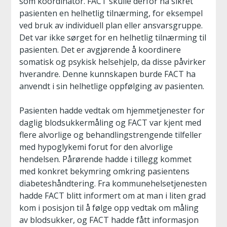
som koordinator. FACT skulle derfor ha sikret
pasienten en helhetlig tilnærming, for eksempel
ved bruk av individuell plan eller ansvarsgruppe.
Det var ikke sørget for en helhetlig tilnærming til
pasienten. Det er avgjørende å koordinere
somatisk og psykisk helsehjelp, da disse påvirker
hverandre. Denne kunnskapen burde FACT ha
anvendt i sin helhetlige oppfølging av pasienten.
Pasienten hadde vedtak om hjemmetjenester for
daglig blodsukkermåling og FACT var kjent med
flere alvorlige og behandlingstrengende tilfeller
med hypoglykemi forut for den alvorlige
hendelsen. Pårørende hadde i tillegg kommet
med konkret bekymring omkring pasientens
diabeteshåndtering. Fra kommunehelsetjenesten
hadde FACT blitt informert om at man i liten grad
kom i posisjon til å følge opp vedtak om måling
av blodsukker, og FACT hadde fått informasjon