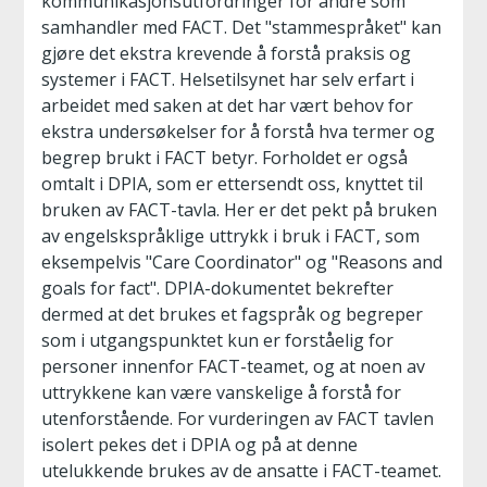
kommunikasjonsutfordringer for andre som
samhandler med FACT. Det "stammespråket" kan
gjøre det ekstra krevende å forstå praksis og
systemer i FACT. Helsetilsynet har selv erfart i
arbeidet med saken at det har vært behov for
ekstra undersøkelser for å forstå hva termer og
begrep brukt i FACT betyr. Forholdet er også
omtalt i DPIA, som er ettersendt oss, knyttet til
bruken av FACT-tavla. Her er det pekt på bruken
av engelskspråklige uttrykk i bruk i FACT, som
eksempelvis "Care Coordinator" og "Reasons and
goals for fact". DPIA-dokumentet bekrefter
dermed at det brukes et fagspråk og begreper
som i utgangspunktet kun er forståelig for
personer innenfor FACT-teamet, og at noen av
uttrykkene kan være vanskelige å forstå for
utenforstående. For vurderingen av FACT tavlen
isolert pekes det i DPIA og på at denne
utelukkende brukes av de ansatte i FACT-teamet.