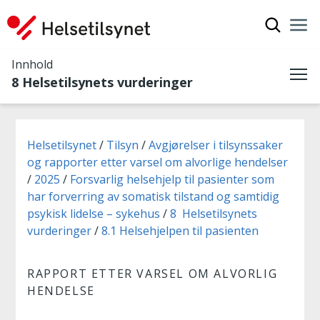
Vis søkef
Nav
Luk
Innhold
8 Helsetilsynets vurderinger
Me
Du er her:
Helsetilsynet
Tilsyn
Avgjørelser i tilsynssaker
og rapporter etter varsel om alvorlige hendelser
2025
Forsvarlig helsehjelp til pasienter som
har forverring av somatisk tilstand og samtidig
psykisk lidelse – sykehus
8 Helsetilsynets
vurderinger
8.1 Helsehjelpen til pasienten
RAPPORT ETTER VARSEL OM ALVORLIG
HENDELSE