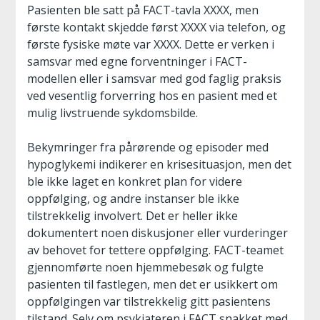
Pasienten ble satt på FACT-tavla XXXX, men
første kontakt skjedde først XXXX via telefon, og
første fysiske møte var XXXX. Dette er verken i
samsvar med egne forventninger i FACT-
modellen eller i samsvar med god faglig praksis
ved vesentlig forverring hos en pasient med et
mulig livstruende sykdomsbilde.
Bekymringer fra pårørende og episoder med
hypoglykemi indikerer en krisesituasjon, men det
ble ikke laget en konkret plan for videre
oppfølging, og andre instanser ble ikke
tilstrekkelig involvert. Det er heller ikke
dokumentert noen diskusjoner eller vurderinger
av behovet for tettere oppfølging. FACT-teamet
gjennomførte noen hjemmebesøk og fulgte
pasienten til fastlegen, men det er usikkert om
oppfølgingen var tilstrekkelig gitt pasientens
tilstand. Selv om psykiateren i FACT snakket med