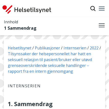
Vis søkef
Nav
Luk
Innhold
1 Sammendrag
Me
Du er her:
Helsetilsynet
Publikasjoner
Internserien
2022
Tilsynssaker der helsepersonellet har hatt en
seksuell relasjon til pasient/bruker eller utøvd
grenseoverskridende seksuelle handlinger –
rapport fra en intern gjennomgang
INTERNSERIEN
1. Sammendrag