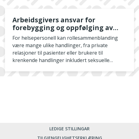
Arbeidsgivers ansvar for
forebygging og oppfølging av
rollesammenblanding
For helsepersonell kan rollesammenblanding
være mange ulike handlinger, fra private
relasjoner til pasienter eller brukere til
krenkende handlinger inkludert seksuelle
overgrep i en behandlingskont...
LEDIGE STILLINGAR
TILGJENGELIGHETSERKLÆRING