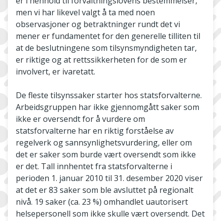
er i henhold til forvaltningslovens bestemmelser,
men vi har likevel valgt å ta med noen
observasjoner og betraktninger rundt det vi
mener er fundamentet for den generelle tilliten til
at de beslutningene som tilsynsmyndigheten tar,
er riktige og at rettssikkerheten for de som er
involvert, er ivaretatt.
De fleste tilsynssaker starter hos statsforvalterne.
Arbeidsgruppen har ikke gjennomgått saker som
ikke er oversendt for å vurdere om
statsforvalterne har en riktig forståelse av
regelverk og sannsynlighetsvurdering, eller om
det er saker som burde vært oversendt som ikke
er det. Tall innhentet fra statsforvalterne i
perioden 1. januar 2010 til 31. desember 2020 viser
at det er 83 saker som ble avsluttet på regionalt
nivå. 19 saker (ca. 23 %) omhandlet uautorisert
helsepersonell som ikke skulle vært oversendt. Det