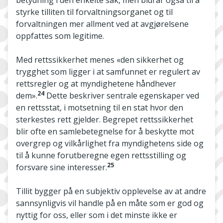
betydning i den enkelte sak, men bidrar også til å
styrke tilliten til forvaltningsorganet og til
forvaltningen mer allment ved at avgjørelsene
oppfattes som legitime.
Med rettssikkerhet menes «den sikkerhet og
trygghet som ligger i at samfunnet er regulert av
rettsregler og at myndighetene håndhever
24
dem».
Dette beskriver sentrale egenskaper ved
en rettsstat, i motsetning til en stat hvor den
sterkestes rett gjelder. Begrepet rettssikkerhet
blir ofte en samlebetegnelse for å beskytte mot
overgrep og vilkårlighet fra myndighetens side og
til å kunne forutberegne egen rettsstilling og
25
forsvare sine interesser.
Tillit bygger på en subjektiv opplevelse av at andre
sannsynligvis vil handle på en måte som er god og
nyttig for oss, eller som i det minste ikke er