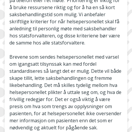
på telefon eller i et møte. Prioritering er viktig for
å bruke ressursene riktig og for å ha en så kort
saksbehandlingstid som mulig. Vi anbefaler
skriftlige kriterier for når helsepersonellet skal få
anledning til personlig møte med saksbehandler
hos statsforvalteren, og disse kriteriene bør være
de samme hos alle statsforvaltere.
Brevene som sendes helsepersonellet med varsel
om igangsatt tilsynssak kan med fordel
standardiseres så langt det er mulig. Dette vil både
skape tillit, lette saksbehandlingen og fremme
likebehandling. Det må skilles tydelig mellom hva
helsepersonellet plikter å uttale seg om, og hva de
frivillig redegjør for. Det er også viktig å være
presis om hva som trengs av opplysninger om
pasienten, for at helsepersonellet ikke oversender
mer informasjon om pasienten enn det som er
nødvendig og aktuelt for pågående sak.