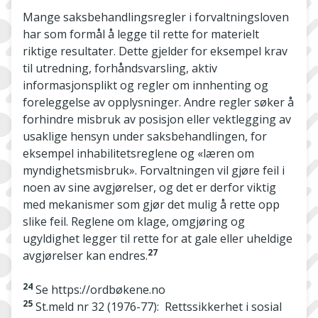
Mange saksbehandlingsregler i forvaltningsloven
har som formål å legge til rette for materielt
riktige resultater. Dette gjelder for eksempel krav
til utredning, forhåndsvarsling, aktiv
informasjonsplikt og regler om innhenting og
foreleggelse av opplysninger. Andre regler søker å
forhindre misbruk av posisjon eller vektlegging av
usaklige hensyn under saksbehandlingen, for
eksempel inhabilitetsreglene og «læren om
myndighetsmisbruk». Forvaltningen vil gjøre feil i
noen av sine avgjørelser, og det er derfor viktig
med mekanismer som gjør det mulig å rette opp
slike feil. Reglene om klage, omgjøring og
ugyldighet legger til rette for at gale eller uheldige
27
avgjørelser kan endres.
24
Se https://ordbøkene.no
25
St.meld nr 32 (1976-77): Rettssikkerhet i sosial