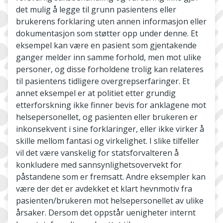
det mulig å legge til grunn pasientens eller
brukerens forklaring uten annen informasjon eller
dokumentasjon som støtter opp under denne. Et
eksempel kan være en pasient som gjentakende
ganger melder inn samme forhold, men mot ulike
personer, og disse forholdene trolig kan relateres
til pasientens tidligere overgrepserfaringer. Et
annet eksempel er at politiet etter grundig
etterforskning ikke finner bevis for anklagene mot
helsepersonellet, og pasienten eller brukeren er
inkonsekvent i sine forklaringer, eller ikke virker å
skille mellom fantasi og virkelighet. I slike tilfeller
vil det være vanskelig for statsforvalteren å
konkludere med sannsynlighetsovervekt for
påstandene som er fremsatt. Andre eksempler kan
være der det er avdekket et klart hevnmotiv fra
pasienten/brukeren mot helsepersonellet av ulike
årsaker. Dersom det oppstår uenigheter internt