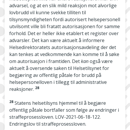
advarsel, og at en slik mild reaksjon mot alvorlige
lovbrudd vil kunne svekke tilliten til
tilsynsmyndigheten fordi autorisert helsepersonell
utvilsomt ville bli fratatt autorisasjonen for samme
forhold. Det er heller ikke etablert et register over
advarsler. Det kan være aktuelt å informere
Helsedirektoratets autorisasjonsavdeling der det
kan tenkes at vedkommende kan komme til å søke
om autorisasjon i framtiden. Det
kan
også være
aktuelt å oversende saken til Helsetilsynet for
begjæring av offentlig påtale for brudd på
helsepersonelloven i tillegg til administrative
28
reaksjoner.
28
Statens helsetilsyns hjemmel til å begjære
offentlig påtale bortfaller som følge av endringer i
straffeprosessloven. LOV-2021-06-18-122.
Endringslov til straffeprosessloven.