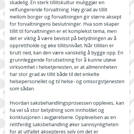
skadelig. En sterk tillitskultur muliggjør en
velfungerende forvaltning. Høy grad av tillit
mellom borger og forvaltningen gir større aksept
for forvaltningens beslutninger. Hva som skaper
tillit til forvaltningen er et komplekst tema, men
det er viktig å være bevisst på betydningen av å
opprettholde og øke tillitsnivået. Når tilliten er
brutt ned, kan den være vanskelig å bygge opp. En
grunnleggende forutsetning for å kunne utøve
virksomhet i helsetjenesten, er at allmennheten
har stor grad av tillit både til det enkelte
helsepersonellet og til helse- og omsorgstjenesten
som sådan.
Hvordan saksbehandlingsprosessen oppleves, kan
ha vel så stor betydning som innholdet og
konklusjonen i avgjørelsene. Opplevelsen av en
rettferdig saksbehandling øker sannsynligheten
for at utfallet aksepteres selv om det er