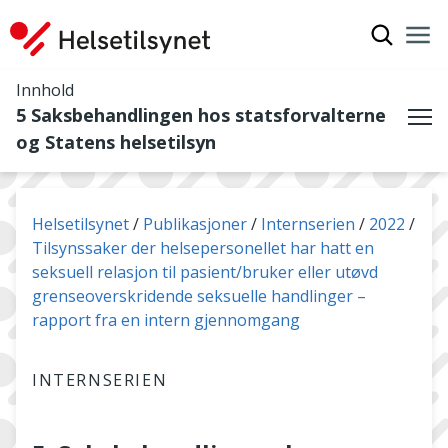
Vis søkef
Nav
Luk
Innhold
5 Saksbehandlingen hos statsforvalterne
Me
og Statens helsetilsyn
Du er her:
Helsetilsynet
Publikasjoner
Internserien
2022
Tilsynssaker der helsepersonellet har hatt en
seksuell relasjon til pasient/bruker eller utøvd
grenseoverskridende seksuelle handlinger –
rapport fra en intern gjennomgang
INTERNSERIEN