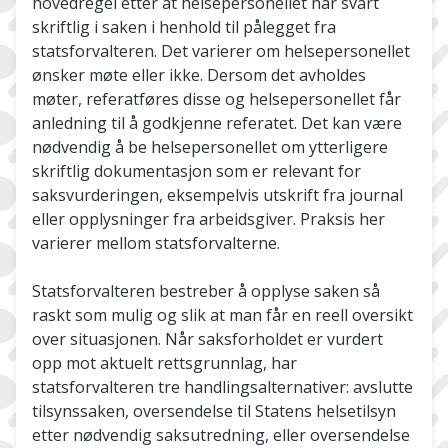
hovedregel etter at helsepersonellet har svart
skriftlig i saken i henhold til pålegget fra
statsforvalteren. Det varierer om helsepersonellet
ønsker møte eller ikke. Dersom det avholdes
møter, referatføres disse og helsepersonellet får
anledning til å godkjenne referatet. Det kan være
nødvendig å be helsepersonellet om ytterligere
skriftlig dokumentasjon som er relevant for
saksvurderingen, eksempelvis utskrift fra journal
eller opplysninger fra arbeidsgiver. Praksis her
varierer mellom statsforvalterne.
Statsforvalteren bestreber å opplyse saken så
raskt som mulig og slik at man får en reell oversikt
over situasjonen. Når saksforholdet er vurdert
opp mot aktuelt rettsgrunnlag, har
statsforvalteren tre handlingsalternativer: avslutte
tilsynssaken, oversendelse til Statens helsetilsyn
etter nødvendig saksutredning, eller oversendelse