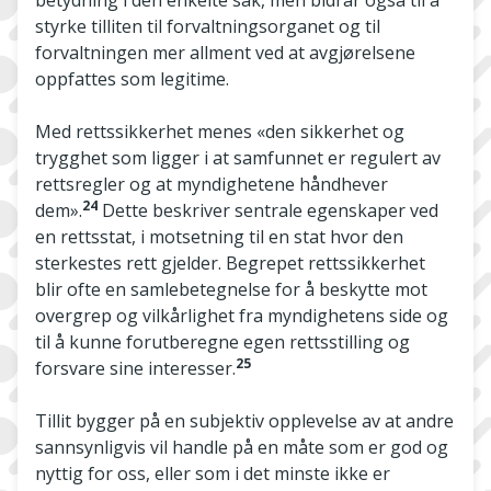
betydning i den enkelte sak, men bidrar også til å
styrke tilliten til forvaltningsorganet og til
forvaltningen mer allment ved at avgjørelsene
oppfattes som legitime.
Med rettssikkerhet menes «den sikkerhet og
trygghet som ligger i at samfunnet er regulert av
rettsregler og at myndighetene håndhever
24
dem».
Dette beskriver sentrale egenskaper ved
en rettsstat, i motsetning til en stat hvor den
sterkestes rett gjelder. Begrepet rettssikkerhet
blir ofte en samlebetegnelse for å beskytte mot
overgrep og vilkårlighet fra myndighetens side og
til å kunne forutberegne egen rettsstilling og
25
forsvare sine interesser.
Tillit bygger på en subjektiv opplevelse av at andre
sannsynligvis vil handle på en måte som er god og
nyttig for oss, eller som i det minste ikke er