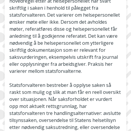
hovedregel etter at helsepersonellet har svart
skriftlig i saken i henhold til pålegget fra
statsforvalteren. Det varierer om helsepersonellet
ønsker møte eller ikke. Dersom det avholdes
møter, referatføres disse og helsepersonellet får
anledning til å godkjenne referatet. Det kan være
nødvendig å be helsepersonellet om ytterligere
skriftlig dokumentasjon som er relevant for
saksvurderingen, eksempelvis utskrift fra journal
eller opplysninger fra arbeidsgiver. Praksis her
varierer mellom statsforvalterne.
Statsforvalteren bestreber å opplyse saken så
raskt som mulig og slik at man får en reell oversikt
over situasjonen. Når saksforholdet er vurdert
opp mot aktuelt rettsgrunnlag, har
statsforvalteren tre handlingsalternativer: avslutte
tilsynssaken, oversendelse til Statens helsetilsyn
etter nødvendig saksutredning, eller oversendelse