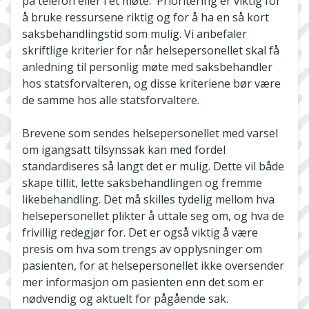
på telefon eller i et møte. Prioritering er viktig for
å bruke ressursene riktig og for å ha en så kort
saksbehandlingstid som mulig. Vi anbefaler
skriftlige kriterier for når helsepersonellet skal få
anledning til personlig møte med saksbehandler
hos statsforvalteren, og disse kriteriene bør være
de samme hos alle statsforvaltere.
Brevene som sendes helsepersonellet med varsel
om igangsatt tilsynssak kan med fordel
standardiseres så langt det er mulig. Dette vil både
skape tillit, lette saksbehandlingen og fremme
likebehandling. Det må skilles tydelig mellom hva
helsepersonellet plikter å uttale seg om, og hva de
frivillig redegjør for. Det er også viktig å være
presis om hva som trengs av opplysninger om
pasienten, for at helsepersonellet ikke oversender
mer informasjon om pasienten enn det som er
nødvendig og aktuelt for pågående sak.