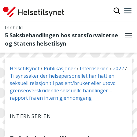
Vis søkef
Nav
Luk
Innhold
5 Saksbehandlingen hos statsforvalterne
Me
og Statens helsetilsyn
Du er her:
Helsetilsynet
Publikasjoner
Internserien
2022
Tilsynssaker der helsepersonellet har hatt en
seksuell relasjon til pasient/bruker eller utøvd
grenseoverskridende seksuelle handlinger –
rapport fra en intern gjennomgang
INTERNSERIEN