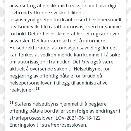
advarsel, og at en slik mild reaksjon mot alvorlige
lovbrudd vil kunne svekke tilliten til
tilsynsmyndigheten fordi autorisert helsepersonell
utvilsomt ville bli fratatt autorisasjonen for samme
forhold. Det er heller ikke etablert et register over
advarsler. Det kan være aktuelt å informere
Helsedirektoratets autorisasjonsavdeling der det
kan tenkes at vedkommende kan komme til å søke
om autorisasjon i framtiden. Det
kan
også være
aktuelt å oversende saken til Helsetilsynet for
begjæring av offentlig påtale for brudd på
helsepersonelloven i tillegg til administrative
28
reaksjoner.
28
Statens helsetilsyns hjemmel til å begjære
offentlig påtale bortfaller som følge av endringer i
straffeprosessloven. LOV-2021-06-18-122.
Endringslov til straffeprosessloven.