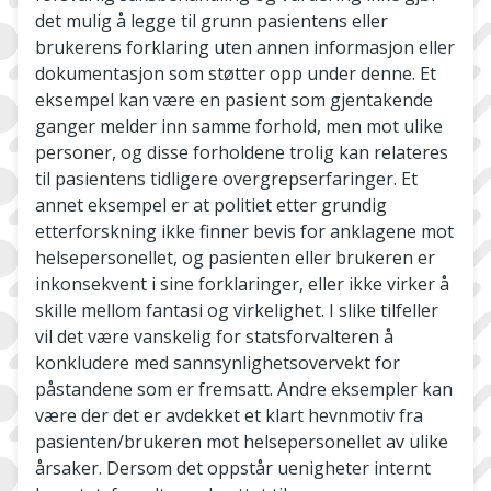
det mulig å legge til grunn pasientens eller
brukerens forklaring uten annen informasjon eller
dokumentasjon som støtter opp under denne. Et
eksempel kan være en pasient som gjentakende
ganger melder inn samme forhold, men mot ulike
personer, og disse forholdene trolig kan relateres
til pasientens tidligere overgrepserfaringer. Et
annet eksempel er at politiet etter grundig
etterforskning ikke finner bevis for anklagene mot
helsepersonellet, og pasienten eller brukeren er
inkonsekvent i sine forklaringer, eller ikke virker å
skille mellom fantasi og virkelighet. I slike tilfeller
vil det være vanskelig for statsforvalteren å
konkludere med sannsynlighetsovervekt for
påstandene som er fremsatt. Andre eksempler kan
være der det er avdekket et klart hevnmotiv fra
pasienten/brukeren mot helsepersonellet av ulike
årsaker. Dersom det oppstår uenigheter internt