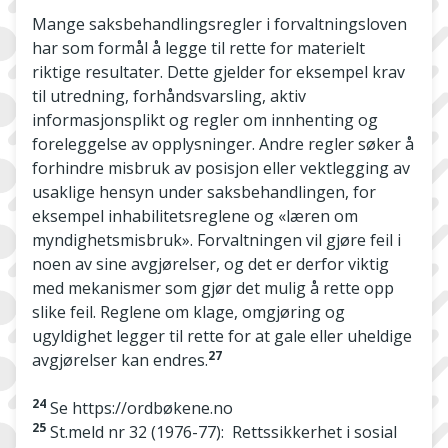
Mange saksbehandlingsregler i forvaltningsloven
har som formål å legge til rette for materielt
riktige resultater. Dette gjelder for eksempel krav
til utredning, forhåndsvarsling, aktiv
informasjonsplikt og regler om innhenting og
foreleggelse av opplysninger. Andre regler søker å
forhindre misbruk av posisjon eller vektlegging av
usaklige hensyn under saksbehandlingen, for
eksempel inhabilitetsreglene og «læren om
myndighetsmisbruk». Forvaltningen vil gjøre feil i
noen av sine avgjørelser, og det er derfor viktig
med mekanismer som gjør det mulig å rette opp
slike feil. Reglene om klage, omgjøring og
ugyldighet legger til rette for at gale eller uheldige
27
avgjørelser kan endres.
24
Se https://ordbøkene.no
25
St.meld nr 32 (1976-77): Rettssikkerhet i sosial