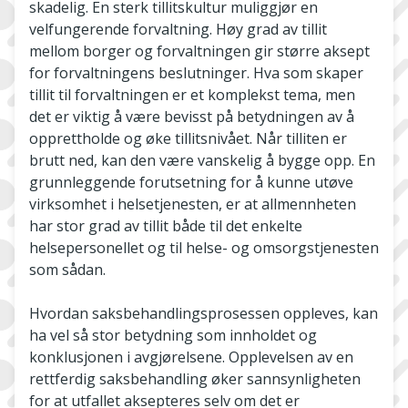
skadelig. En sterk tillitskultur muliggjør en
velfungerende forvaltning. Høy grad av tillit
mellom borger og forvaltningen gir større aksept
for forvaltningens beslutninger. Hva som skaper
tillit til forvaltningen er et komplekst tema, men
det er viktig å være bevisst på betydningen av å
opprettholde og øke tillitsnivået. Når tilliten er
brutt ned, kan den være vanskelig å bygge opp. En
grunnleggende forutsetning for å kunne utøve
virksomhet i helsetjenesten, er at allmennheten
har stor grad av tillit både til det enkelte
helsepersonellet og til helse- og omsorgstjenesten
som sådan.
Hvordan saksbehandlingsprosessen oppleves, kan
ha vel så stor betydning som innholdet og
konklusjonen i avgjørelsene. Opplevelsen av en
rettferdig saksbehandling øker sannsynligheten
for at utfallet aksepteres selv om det er