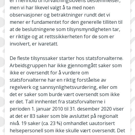
er i henhold til forvaltningslovens bestemmelser,
men vi har likevel valgt å ta med noen
observasjoner og betraktninger rundt det vi
mener er fundamentet for den generelle tilliten til
at de beslutningene som tilsynsmyndigheten tar,
er riktige og at rettssikkerheten for de som er
involvert, er ivaretatt.
De fleste tilsynssaker starter hos statsforvalterne.
Arbeidsgruppen har ikke gjennomgått saker som
ikke er oversendt for å vurdere om
statsforvalterne har en riktig forståelse av
regelverk og sannsynlighetsvurdering, eller om
det er saker som burde vært oversendt som ikke
er det. Tall innhentet fra statsforvalterne i
perioden 1. januar 2010 til 31. desember 2020 viser
at det er 83 saker som ble avsluttet på regionalt
nivå. 19 saker (ca. 23 %) omhandlet uautorisert
helsepersonell som ikke skulle vært oversendt. Det