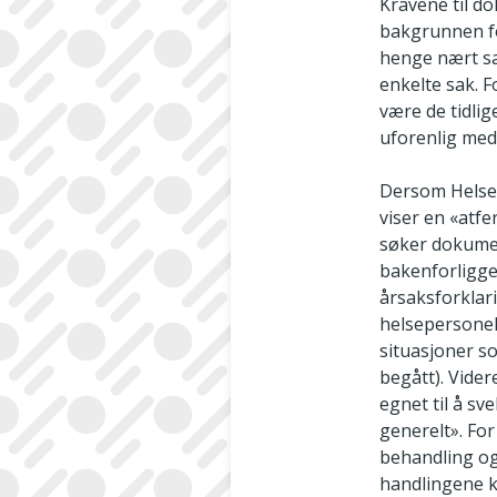
Kravene til d
bakgrunnen for
henge nært sa
enkelte sak. 
være de tidlig
uforenlig med
Dersom Helset
viser en «atfe
søker dokumen
bakenforligge
årsaksforklari
helsepersonel
situasjoner so
begått). Vide
egnet til å sv
generelt». Fo
behandling og
handlingene ka