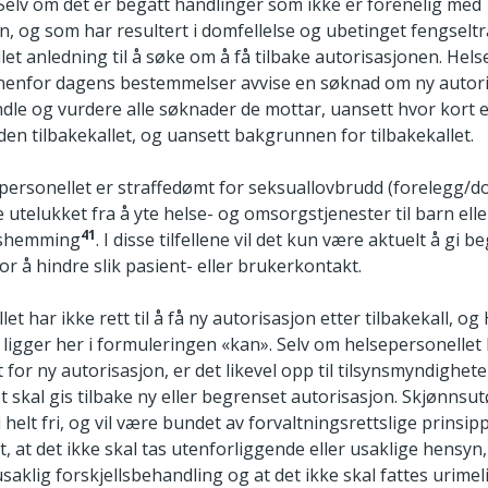
 Selv om det er begått handlinger som ikke er forenelig med
, og som har resultert i domfellelse og ubetinget fengseltr
et anledning til å søke om å få tilbake autorisasjonen. Hels
nnenfor dagens bestemmelser avvise en søknad om ny autor
le og vurdere alle søknader de mottar, uansett hvor kort el
den tilbakekallet, og uansett bakgrunnen for tilbakekallet.
ersonellet er straffedømt for seksuallovbrudd (forelegg/do
telukket fra å yte helse- og omsorgstjenester til barn ell
41
gshemming
. I disse tilfellene vil det kun være aktuelt å gi 
or å hindre slik pasient- eller brukerkontakt.
et har ikke rett til å få ny autorisasjon etter tilbakekall, og
ligger her i formuleringen «kan». Selv om helsepersonellet
 for ny autorisasjon, er det likevel opp til tilsynsmyndighet
 skal gis tilbake ny eller begrenset autorisasjon. Skjønnsu
ri helt fri, og vil være bundet av forvaltningsrettslige prinsi
, at det ikke skal tas utenforliggende eller usaklige hensyn,
saklig forskjellsbehandling og at det ikke skal fattes urimel