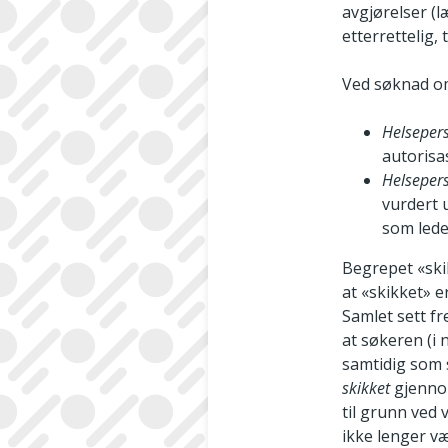
avgjørelser (
etterrettelig,
Ved søknad om
Helseper
autorisa
Helsepers
vurdert 
som ledet
Begrepet «ski
at «skikket» 
Samlet sett f
at søkeren (i
samtidig som 
skikket
gjennom
til grunn ved 
ikke lenger væ