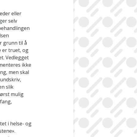
eder eller
ger selv
d behandlingen
lsen
r grunn til å
 er truet, og
et. Vedlegget
menteres ikke
ing, men skal
undskriv,
en slik
tørst mulig
mfang,
tet i helse- og
stene».