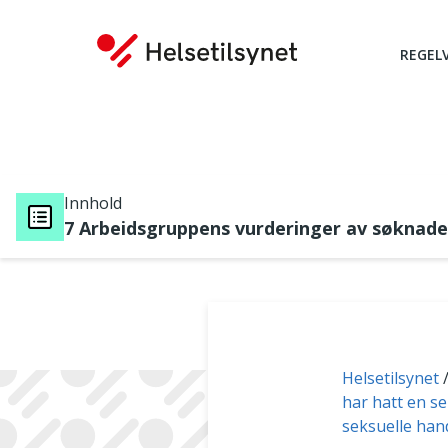
REGEL
Innhold
7 Arbeidsgruppens vurderinger av søknader
Du er her:
Helsetilsynet
har hatt en se
seksuelle han