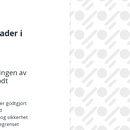
ader i
lingen av
odt
 er godtgjort
d
 og sikkerhet
begrenset