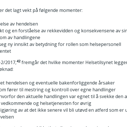
 er det lagt vekt på følgende momenter:
else av hendelsen
ikt og en forståelse av rekkevidden og konsekvensene av si
dom av handlingene
 seg ny innsikt av betydning for rollen som helsepersonell
entet
42
-2/2017,
fremgår det hvilke momenter Helsetilsynet legger
søknad:
et hendelsen og eventuelle bakenforliggende årsaker
som fører til mestring og kontroll over egne handlinger
i hvorfor den aktuelle handlingen var egnet til å svekke den
 til vedkommende og helsetjenesten for øvrig
igjøring av at det ikke senere vil bli utøvd en atferd som er
øvelsen