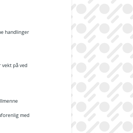
ne handlinger
 vekt på ved
 allmenne
 uforenlig med