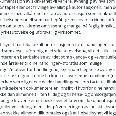
okumentasjon av skikkethet vil variere, avhengig av hva som
 tapet eller det frivillige avkallet på autorisasjonen, men de 
mmen med vilkårene for tap av autorisasjon som er aktuell
For helsepersonell som har begått grenseoverskridende atfer
ere omtalte vilkårene om vesentlig mangel på faglig innsikt,
 yrkesutøvelse og uforsvarlig virksomhet.
ilsynet har tilbakekalt autorisasjonen fordi handlingen so
rd som anses uforenlig med yrkesutøvelsen», vil det stilles 
terer en bearbeidelse av «det som skjedde» og «eventuell
nde årsaker til dine handlinger» (forstås som mulige
nger/motiver for handlingene). Gjennom tilegnelse av «ny in
let i større grad kunne ha kontroll over egne handlinger (un
m kan være lignende de der handlingene som førte til tilbak
re må søkeren dokumentere en innsikt «i hvorfor dine handli
ekke den allmenne tilliten til deg og til helse- og omsorgstje
r begge kravene er det beskrevet et krav om dokumentasjo
/eller veiledning, mens det på vurderingen av innsikt i hvo
n svekke allmenn tillit omtales også at Helsetilsynet vil le