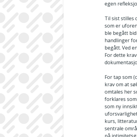
egen refleksjo
Til sist stille
som er uforen
ble begått bi
handlinger fo
begått. Ved e
For dette kra
dokumentasjon
For tap som (
krav om at sø
omtales her s
forklares som 
som ny innsik
uforsvarlighe
kurs, litterat
sentrale områ
på intimitets