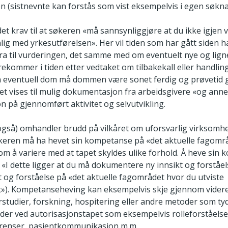
n (sistnevnte kan forstås som vist eksempelvis i egen søkna
s det krav til at søkeren «må sannsynliggjøre at du ikke igjen 
lig med yrkesutførelsen». Her vil tiden som har gått siden 
dra til vurderingen, det samme med om eventuelt nye og lig
rekommer i tiden etter vedtaket om tilbakekall eller handli
n eventuell dom må dommen være sonet ferdig og prøvetid 
vet vises til mulig dokumentasjon fra arbeidsgivere «og ann
 på gjennomført aktivitet og selvutvikling.
også) omhandler brudd på vilkåret om uforsvarlig virksomhet,
keren må ha hevet sin kompetanse på «det aktuelle fagomr
om å variere med at tapet skyldes ulike forhold. Å heve sin
«I dette ligger at du må dokumentere ny innsikt og forståel
t og forståelse på «det aktuelle fagområdet hvor du utviste
t»). Kompetanseheving kan eksempelvis skje gjennom vider
urstudier, forskning, hospitering eller andre metoder som ty
der ved autorisasjonstapet som eksempelvis rolleforståels
grenser, pasientkommunikasjon m.m.