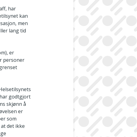
aff, har
etilsynet kan
isasjon, men
ler lang tid
m), er
er personer
begrenset
 Helsetilsynets
 har godtgjort
ens skjønn å
tøvelsen er
pper som
 at det ikke
ige