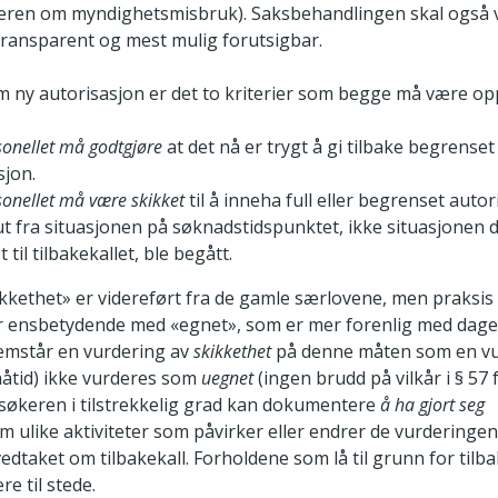
læren om myndighetsmisbruk). Saksbehandlingen skal også
 transparent og mest mulig forutsigbar.
 ny autorisasjon er det to kriterier som begge må være o
sonellet må godtgjøre
at det nå er trygt å gi tilbake begrenset e
sjon.
onellet må være skikket
til å inneha full eller begrenset auto
ut fra situasjonen på søknadstidspunktet, ikke situasjonen 
 til tilbakekallet, ble begått.
kkethet» er videreført fra de gamle særlovene, men praksis 
er ensbetydende med «egnet», som er mer forenlig med dag
remstår en vurdering av
skikkethet
på denne måten som en v
 nåtid) ikke vurderes som
uegnet
(ingen brudd på vilkår i § 57 
søkeren i tilstrekkelig grad kan dokumentere
å ha gjort seg
 ulike aktiviteter som påvirker eller endrer de vurderingen
vedtaket om tilbakekall. Forholdene som lå til grunn for tilb
re til stede.