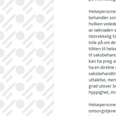
Helsepersonel
behandler som
hvilken veiled
av søknaden s
tilstrekkelig 
tvile på om de
tilliten til h
til saksbehan
kan ha preg a
ha en direkte
saksbehandling
uttalelse, men
grad utover b
hyppighet, in
Helsepersonell
omsorgstjenes