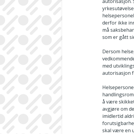
autorisasjon.
yrkesutøvelsen
helsepersonell
derfor ikke i
må saksbehand
som er gått si
Dersom helsep
vedkommende u
med utviklin
autorisasjon f
Helsepersonell
handlingsrom 
å være skikket
avgjøre om det
imidlertid ald
forutsigbarhet
skal være en u