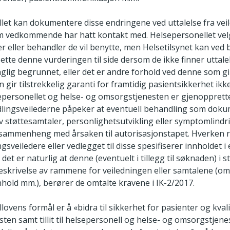
let kan dokumentere disse endringene ved uttalelse fra veil
 vedkommende har hatt kontakt med. Helsepersonellet vel
er eller behandler de vil benytte, men Helsetilsynet kan ve
ette denne vurderingen til side dersom de ikke finner uttale
faglig begrunnet, eller det er andre forhold ved denne som gi
n gir tilstrekkelig garanti for framtidig pasientsikkerhet ikke
elsepersonellet og helse- og omsorgstjenesten er gjenopprett
dlingsveilederne påpeker at eventuell behandling som doku
v støttesamtaler, personlighetsutvikling eller symptomlindr
 sammenheng med årsaken til autorisasjonstapet. Hverken r
sveiledere eller vedlegget til disse spesifiserer innholdet i 
 det er naturlig at denne (eventuelt i tillegg til søknaden) i s
eskrivelse av rammene for veiledningen eller samtalene (o
nhold mm.), berører de omtalte kravene i IK-2/2017.
ovens formål er å «bidra til sikkerhet for pasienter og kvali
ten samt tillit til helsepersonell og helse- og omsorgstjene