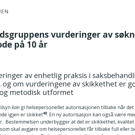
IEN
idsgruppens vurderinger av søkn
ode på 10 år
eringer av enhetlig praksis i saksbehand
 og om vurderingene av skikkethet er g
 og metodisk utformet
tilsyn
kan
gi helsepersonellet autorisasjonen tilbake når det
40
e igjen er skikket
. En ny autorisasjon kan også være me
. Bestemmelsen underbygger at det er skikkethet, kvalitet
– som skal avgjøre om helsepersonellet får tilbake full eller 