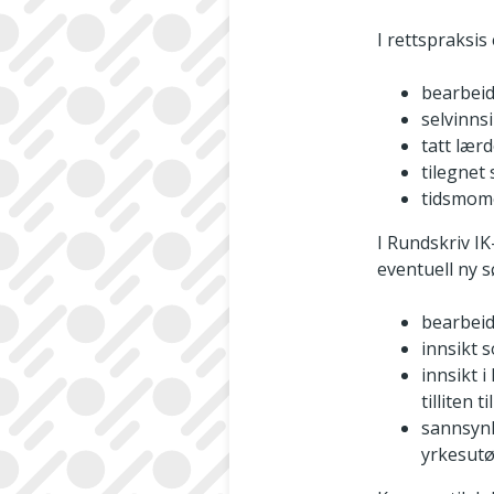
I rettspraksis
bearbeid
selvinns
tatt lær
tilegnet
tidsmom
I Rundskriv IK
eventuell ny 
bearbeid
innsikt 
innsikt 
tilliten
sannsynl
yrkesut