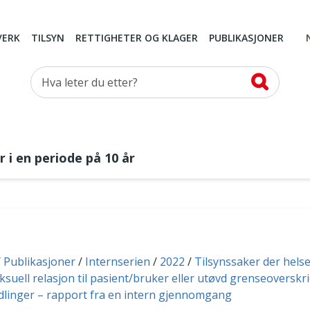
VERK
TILSYN
RETTIGHETER OG KLAGER
PUBLIKASJONER
Hva leter du etter?
 i en periode på 10 år
Publikasjoner
Internserien
2022
Tilsynssaker der hels
ksuell relasjon til pasient/bruker eller utøvd grenseoversk
dlinger – rapport fra en intern gjennomgang