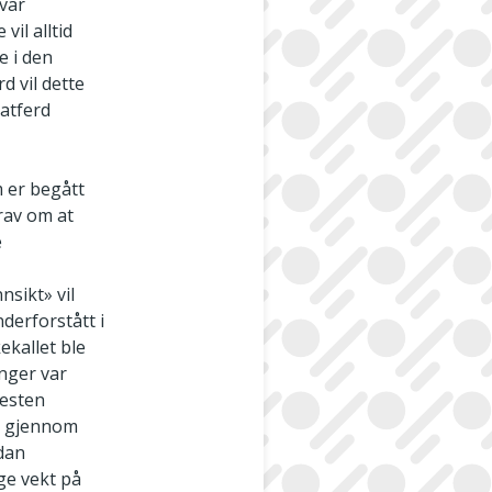
 var
vil alltid
e i den
d vil dette
 atferd
m er begått
krav om at
e
nsikt» vil
derforstått i
ekallet ble
nger var
nesten
n gjennom
rdan
gge vekt på