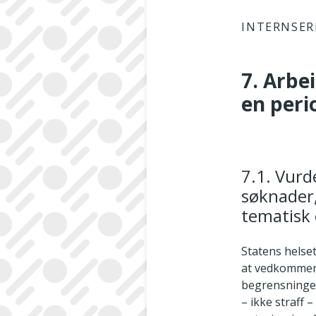
INTERNSER
7. Arbe
en peri
7.1. Vurd
søknader,
tematisk
Statens helse
at vedkommend
begrensninger
– ikke straff 