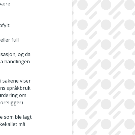
 være
ppfylt:
ller full
risasjon, og da
da handlingen
i sakene viser
ens språkbruk.
urdering om
foreligger)
e som ble lagt
akekallet må