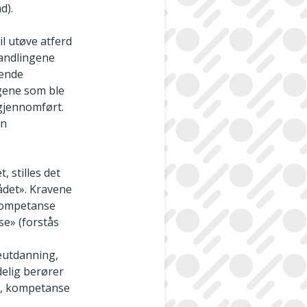
d).
vil utøve atferd
handlingene
nende
ngene som ble
gjennomført.
en
 stilles det
ådet». Kravene
 kompetanse
se» (forstås
eutdanning,
delig berører
e, kompetanse