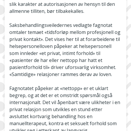
slik karakter at autorisasjonen av hensyn til den
allmenne tilliten, bør tilbakekalles.
Saksbehandlingsveiledernes vedlagte fagnotat
omtaler temaet «tidsforløp mellom profesjonell og
privat kontakt». Det vises her til at forarbeidene til
helsepersonelloven påpeker at helsepersonell
som innleder «et privat, intimt forhold» til
«pasienter de har eller nettopp har hatt et
pasientforhold til» driver uforsvarlig virksomhet.
«Samtidige» relasjoner rammes derav av loven.
Fagnotatet påpeker at «nettopp» er et uklart
begrep, og at det er et omstridt spørsmål også
internasjonalt. Det vil åpenbart være ulikheter i en
privat relasjon som utvikles en stund etter
avsluttet kortvarig behandling hos en
manuellterapeut, kontra et seksuelt forhold som
utvikler seg i etterkant av langvarig