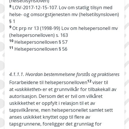
(helsetilsynsloven)
8
LOV-2017-12-15-107. Lov om statlig tilsyn med
helse- og omsorgstjenesten mv (helsetilsynsloven)
§ 1
9
Ot prp nr 13 (1998-99) Lov om helsepersonell mv
(helsepersonelloven) s. 163
10
Helsepersonelloven § 57
11
Helsepersonelloven § 56
4.1.1.1. Hvordan bestemmelsene forstås og praktiseres
12
Forarbeidene til helsepersonelloven
viser til
at
«uskikkethet»
er et grunnvilkår for tilbakekall av
autorisasjon. Dersom det er tvil om vilkåret
uskikkethet er oppfylt i relasjon til et av
tapsvilkårene, men helsepersonellet samlet sett
anses uskikket knyttet opp til flere av
tapsgrunnene, foreligger det grunnlag for