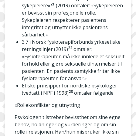
21
sykepleiere»
(2019) omtaler: «Sykepleieren
er bevisst sin profesjonelle rolle.
Sykepleieren respekterer pasientens
integritet og utnytter ikke pasientens
sårbarhet.»
3.7 i Norsk fysioterapiforbunds yrkesetiske
22
retningslinjer (2019)
omtaler:
«Fysioterapeuten må ikke innlede et seksuelt
forhold eller gjøre seksuelle tilnærmelser til
pasienten. En pasients samtykke fritar ikke
fysioterapeuten for ansvar.»
Etiske prinsipper for nordiske psykologer
23
(vedtatt i NPF i 1998)
omtaler følgende:
«Rollekonflikter og utnytting
Psykologen tilstreber bevissthet om sine egne
behov, holdninger og vurderinger og om sin
rolle i relasjonen. Han/hun misbruker ikke sin