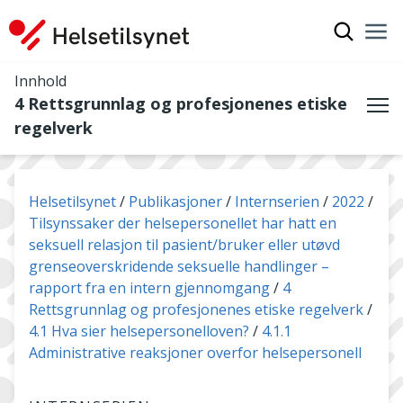
Vis søkef
Nav
Luk
Innhold
4 Rettsgrunnlag og profesjonenes etiske
Me
regelverk
Du er her:
Helsetilsynet
Publikasjoner
Internserien
2022
Tilsynssaker der helsepersonellet har hatt en
seksuell relasjon til pasient/bruker eller utøvd
grenseoverskridende seksuelle handlinger –
rapport fra en intern gjennomgang
4
Rettsgrunnlag og profesjonenes etiske regelverk
4.1 Hva sier helsepersonelloven?
4.1.1
Administrative reaksjoner overfor helsepersonell