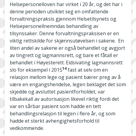
Helsepersonelloven har virket i 20 år, og det har i
denne perioden utviklet seg en omfattende
forvaltningspraksis gjennom Helsetilsynets og
Helsepersonellnemndas behandling av
tilsynssaker. Denne forvaltningspraksisen er en
viktig rettskilde for skjønnsutøvelsen i sakene. En
liten andel av sakene er også behandlet og avgjort
av tingrett og lagmannsrett, og bare et fåtall er
behandlet i Høyesterett. Eidsivating lagmannsrett
14
slo for eksempel i 2015
fast at selv om en
relasjon mellom lege og pasient bærer preg av å
være en engangshendelse, legen beklaget det som
skjedde og avsluttet pasientforholdet, var
tilbakekall av autorisasjon likevel riktig fordi det
var en sårbar pasient som hadde en tett
behandlingsrelasjon til legen i flere år, og som
hadde et sterkt avhengighetsforhold til
vedkommende.