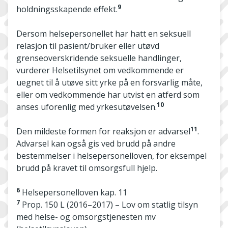
9
holdningsskapende effekt.
Dersom helsepersonellet har hatt en seksuell
relasjon til pasient/bruker eller utøvd
grenseoverskridende seksuelle handlinger,
vurderer Helsetilsynet om vedkommende er
uegnet til å utøve sitt yrke på en forsvarlig måte,
eller om vedkommende har utvist en atferd som
10
anses uforenlig med yrkesutøvelsen.
11
Den mildeste formen for reaksjon er advarsel
.
Advarsel kan også gis ved brudd på andre
bestemmelser i helsepersonelloven, for eksempel
brudd på kravet til omsorgsfull hjelp.
6
Helsepersonelloven kap. 11
7
Prop. 150 L (2016–2017) – Lov om statlig tilsyn
med helse- og omsorgstjenesten mv