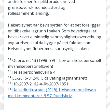
andre former for pliktbrudd enn ved
grenseoverskridende atferd og
rollesammenblanding.
Helsetilsynet har bevisbyrden for at det foreligger
en tilbakekallsgrunn i saken. Som hovedregel er
beviskravet alminnelig sannsynlighetsovervekt, og
avgjørelsen skal da bygge på det faktum som
Helsetilsynet finner mest sannsynlig i saken.
12
Ot.prp. nr. 13 (1998–99) – Lov om helsepersonell
mv (helsepersonelloven)
13
Helsepersonelloven § 4
14
LE-2015-81248. Eidsivating lagmannsrett
15
HR-2007-2162-A-Rt-2007-1851
16
Helsedirektoratet (2018). Helsepersonelloven
med kommentarer, § 57. Rundskriv.