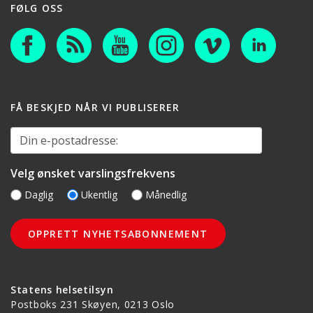
FØLG OSS
FÅ BESKJED NÅR VI PUBLISERER
Din e-postadresse:
Velg ønsket varslingsfrekvens
Daglig
Ukentlig
Månedlig
Statens helsetilsyn
Postboks 231 Skøyen, 0213 Oslo