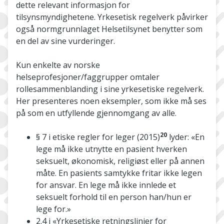
dette relevant informasjon for
tilsynsmyndighetene. Yrkesetisk regelverk påvirker
også normgrunnlaget Helsetilsynet benytter som
en del av sine vurderinger.
Kun enkelte av norske
helseprofesjoner/faggrupper omtaler
rollesammenblanding i sine yrkesetiske regelverk.
Her presenteres noen eksempler, som ikke må ses
på som en utfyllende gjennomgang av alle.
20
§ 7 i etiske regler for leger (2015)
lyder: «En
lege må ikke utnytte en pasient hverken
seksuelt, økonomisk, religiøst eller på annen
måte. En pasients samtykke fritar ikke legen
for ansvar. En lege må ikke innlede et
seksuelt forhold til en person han/hun er
lege for.»
2.4 i «Yrkesetiske retningslinjer for