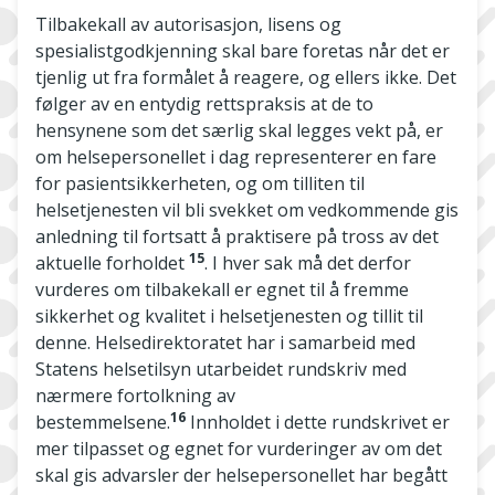
Tilbakekall av autorisasjon, lisens og
spesialistgodkjenning skal bare foretas når det er
tjenlig ut fra formålet å reagere, og ellers ikke. Det
følger av en entydig rettspraksis at de to
hensynene som det særlig skal legges vekt på, er
om helsepersonellet i dag representerer en fare
for pasientsikkerheten, og om tilliten til
helsetjenesten vil bli svekket om vedkommende gis
anledning til fortsatt å praktisere på tross av det
15
aktuelle forholdet
. I hver sak må det derfor
vurderes om tilbakekall er egnet til å fremme
sikkerhet og kvalitet i helsetjenesten og tillit til
denne. Helsedirektoratet har i samarbeid med
Statens helsetilsyn utarbeidet rundskriv med
nærmere fortolkning av
16
bestemmelsene.
Innholdet i dette rundskrivet er
mer tilpasset og egnet for vurderinger av om det
skal gis advarsler der helsepersonellet har begått