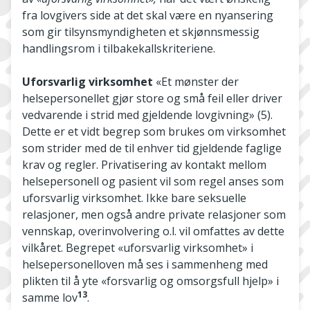
fra lovgivers side at det skal være en nyansering
som gir tilsynsmyndigheten et skjønnsmessig
handlingsrom i tilbakekallskriteriene.
Uforsvarlig virksomhet
«Et mønster der
helsepersonellet gjør store og små feil eller driver
vedvarende i strid med gjeldende lovgivning» (5).
Dette er et vidt begrep som brukes om virksomhet
som strider med de til enhver tid gjeldende faglige
krav og regler. Privatisering av kontakt mellom
helsepersonell og pasient vil som regel anses som
uforsvarlig virksomhet. Ikke bare seksuelle
relasjoner, men også andre private relasjoner som
vennskap, overinvolvering o.l. vil omfattes av dette
vilkåret. Begrepet «uforsvarlig virksomhet» i
helsepersonelloven må ses i sammenheng med
plikten til å yte «forsvarlig og omsorgsfull hjelp» i
13
samme lov
.