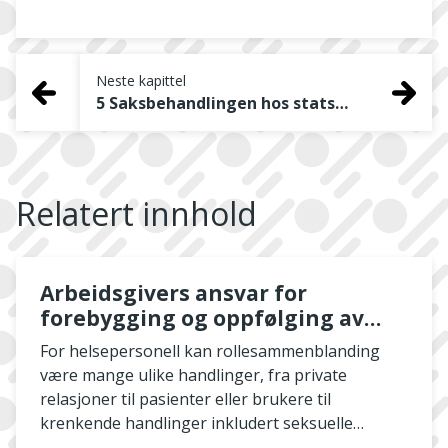
Neste kapittel
5 Saksbehandlingen hos statsforvalterne og Statens helsetilsyn
Relatert innhold
Arbeidsgivers ansvar for
forebygging og oppfølging av
rollesammenblanding
For helsepersonell kan rollesammenblanding
være mange ulike handlinger, fra private
relasjoner til pasienter eller brukere til
krenkende handlinger inkludert seksuelle
overgrep i en behandlingskont...