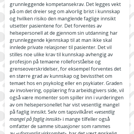
grunnleggende kompetansekrav. Det legges vekt
på om det dreier seg om alvorlig brist i kunnskap
og hvilken risiko den manglende faglige innsikt
utsetter pasientene for. Det forventes av
helsepersonell at de gjennom sin utdanning har
grunnleggende kjennskap til at man ikke skal
innlede private relasjoner til pasienter. Det vil
stilles noe ulike krav til kunnskap avhengig av
profesjon på temaene rolleforståelse og
grenseoverskridelser, for eksempel forventes det
en større grad av kunnskap og bevissthet om
temaet hos en psykolog eller en psykiater. Graden
av involvering, opplæring fra arbeidsgivers side, vil
også være momenter som spiller inn i vurderingen
av om helsepersonellet har vist vesentlig mangel
på faglig innsikt. Selv om tapsvilkåret «
vesentlig
mangel på faglig innsikt»
i mange tilfeller også
omfatter de samme situasjoner som rammes
av
«uforsvarlig virksomhet»,
har det vært ønskelig