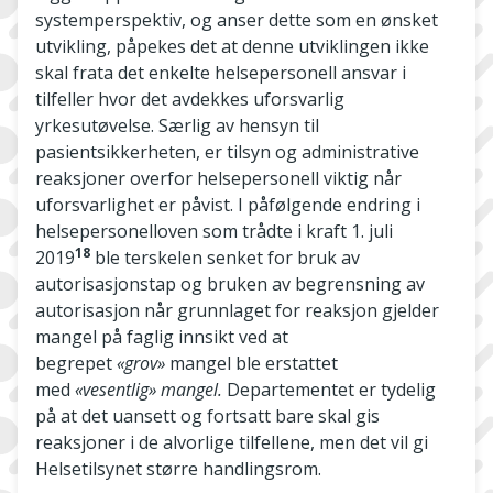
systemperspektiv, og anser dette som en ønsket
utvikling, påpekes det at denne utviklingen ikke
skal frata det enkelte helsepersonell ansvar i
tilfeller hvor det avdekkes uforsvarlig
yrkesutøvelse. Særlig av hensyn til
pasientsikkerheten, er tilsyn og administrative
reaksjoner overfor helsepersonell viktig når
uforsvarlighet er påvist. I påfølgende endring i
helsepersonelloven som trådte i kraft 1. juli
18
2019
ble terskelen senket for bruk av
autorisasjonstap og bruken av begrensning av
autorisasjon når grunnlaget for reaksjon gjelder
mangel på faglig innsikt ved at
begrepet
«grov»
mangel ble erstattet
med
«vesentlig» mangel.
Departementet er tydelig
på at det uansett og fortsatt bare skal gis
reaksjoner i de alvorlige tilfellene, men det vil gi
Helsetilsynet større handlingsrom.