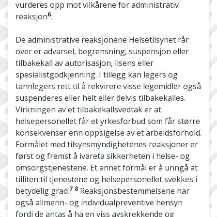
vurderes opp mot vilkårene for administrativ
6
reaksjon
.
De administrative reaksjonene Helsetilsynet rår
over er advarsel, begrensning, suspensjon eller
tilbakekall av autorisasjon, lisens eller
spesialistgodkjenning. I tillegg kan legers og
tannlegers rett til å rekvirere visse legemidler også
suspenderes eller helt eller delvis tilbakekalles.
Virkningen av et tilbakekallsvedtak er at
helsepersonellet får et yrkesforbud som får større
konsekvenser enn oppsigelse av et arbeidsforhold.
Formålet med tilsynsmyndighetenes reaksjoner er
først og fremst å ivareta sikkerheten i helse- og
omsorgstjenestene. Et annet formål er å unngå at
tilliten til tjenestene og helsepersonellet svekkes i
7
8
betydelig grad.
Reaksjonsbestemmelsene har
også allmenn- og individualpreventive hensyn
fordi de antas å ha en viss avskrekkende og