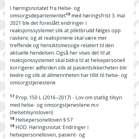
I høringsnotatet fra Helse- og
19
omsorgsdepartementet
med høringsfrist 3. mai
2021 ble det foreslått endringer i
reaksjonssystemet slik at pliktbrudd følges opp
raskere, og at reaksjonene skal være mer
treffende og hensiktsmessige relatert til den
aktuelle hendelsen. Også her vises det til at
reaksjonssystemet skal bidra til at helsepersonell
korrigerer adferden slik at pasientsikkerheten blir
bedre og slik at allmennheten har tillit til helse- og
omsorgstjenestene
17
Prop. 150 L (2016–2017) - Lov om statlig tilsyn
med helse- og omsorgstjenestene m.v
(helsetilsynsloven)
18
Helsepersonelloven § 57
19
HOD. Høringsnotat: Endringer i
helsepersonelloven, pasient- og