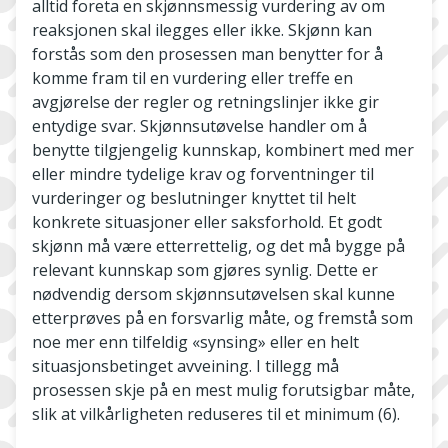
alltid foreta en skjønnsmessig vurdering av om
reaksjonen skal ilegges eller ikke. Skjønn kan
forstås som den prosessen man benytter for å
komme fram til en vurdering eller treffe en
avgjørelse der regler og retningslinjer ikke gir
entydige svar. Skjønnsutøvelse handler om å
benytte tilgjengelig kunnskap, kombinert med mer
eller mindre tydelige krav og forventninger til
vurderinger og beslutninger knyttet til helt
konkrete situasjoner eller saksforhold. Et godt
skjønn må være etterrettelig, og det må bygge på
relevant kunnskap som gjøres synlig. Dette er
nødvendig dersom skjønnsutøvelsen skal kunne
etterprøves på en forsvarlig måte, og fremstå som
noe mer enn tilfeldig «synsing» eller en helt
situasjonsbetinget avveining. I tillegg må
prosessen skje på en mest mulig forutsigbar måte,
slik at vilkårligheten reduseres til et minimum (6).