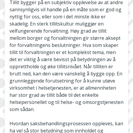
Tillit bygger på en subjektiv opplevelse av at andre
sannsynligvis vil handle på en måte som er god og
nyttig for oss, eller som i det minste ikke er
skadelig. En sterk tillitskultur muliggjør en
velfungerende forvaltning. Høy grad av tillit
mellom borger og forvaltningen gir større aksept
for forvaltningens beslutninger. Hva som skaper
tillit til forvaltningen er et komplekst tema, men
det er viktig å være bevisst på betydningen av å
opprettholde og øke tillitsnivået. Når tilliten er
brutt ned, kan den være vanskelig å bygge opp. En
grunnleggende forutsetning for å kunne utøve
virksomhet i helsetjenesten, er at allmennheten
har stor grad av tillit både til det enkelte
helsepersonellet og til helse- og omsorgstjenesten
som sådan.
Hvordan saksbehandlingsprosessen oppleves, kan
ha vel så stor betydning som innholdet og