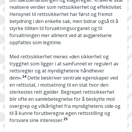
om saksbehandlingen og klageregler. Kravene skal
realisere verdier som rettssikkerhet og effektivitet.
Hensynet til rettssikkerhet har først og fremst
betydning i den enkelte sak, men bidrar også til å
styrke tilliten til forvaltningsorganet og til
forvaltningen mer allment ved at avgjørelsene
oppfattes som legitime.
Med rettssikkerhet menes «den sikkerhet og
trygghet som ligger i at samfunnet er regulert av
rettsregler og at myndighetene håndhever
24
dem».
Dette beskriver sentrale egenskaper ved
en rettsstat, i motsetning til en stat hvor den
sterkestes rett gjelder. Begrepet rettssikkerhet
blir ofte en samlebetegnelse for å beskytte mot
overgrep og vilkårlighet fra myndighetens side og
til å kunne forutberegne egen rettsstilling og
25
forsvare sine interesser.