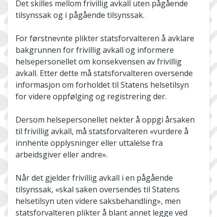
Det skilles mellom frivillig avkall uten pågående
tilsynssak og i pågående tilsynssak.
For førstnevnte plikter statsforvalteren å avklare
bakgrunnen for frivillig avkall og informere
helsepersonellet om konsekvensen av frivillig
avkall. Etter dette må statsforvalteren oversende
informasjon om forholdet til Statens helsetilsyn
for videre oppfølging og registrering der.
Dersom helsepersonellet nekter å oppgi årsaken
til frivillig avkall, må statsforvalteren «vurdere å
innhente opplysninger eller uttalelse fra
arbeidsgiver eller andre».
Når det gjelder frivillig avkall i en pågående
tilsynssak, «skal saken oversendes til Statens
helsetilsyn uten videre saksbehandling», men
statsforvalteren plikter å blant annet legge ved