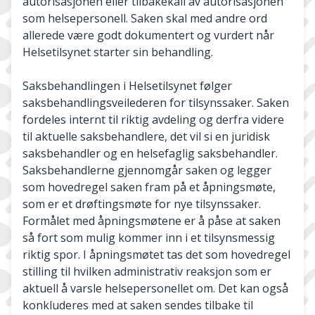
autorisasjonen eller tilbakekall av autorisasjonen
som helsepersonell. Saken skal med andre ord
allerede være godt dokumentert og vurdert når
Helsetilsynet starter sin behandling.
Saksbehandlingen i Helsetilsynet følger
saksbehandlingsveilederen for tilsynssaker. Saken
fordeles internt til riktig avdeling og derfra videre
til aktuelle saksbehandlere, det vil si en juridisk
saksbehandler og en helsefaglig saksbehandler.
Saksbehandlerne gjennomgår saken og legger
som hovedregel saken fram på et åpningsmøte,
som er et drøftingsmøte for nye tilsynssaker.
Formålet med åpningsmøtene er å påse at saken
så fort som mulig kommer inn i et tilsynsmessig
riktig spor. I åpningsmøtet tas det som hovedregel
stilling til hvilken administrativ reaksjon som er
aktuell å varsle helsepersonellet om. Det kan også
konkluderes med at saken sendes tilbake til