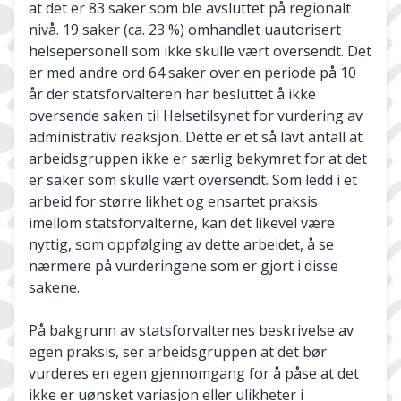
at det er 83 saker som ble avsluttet på regionalt
nivå. 19 saker (ca. 23 %) omhandlet uautorisert
helsepersonell som ikke skulle vært oversendt. Det
er med andre ord 64 saker over en periode på 10
år der statsforvalteren har besluttet å ikke
oversende saken til Helsetilsynet for vurdering av
administrativ reaksjon. Dette er et så lavt antall at
arbeidsgruppen ikke er særlig bekymret for at det
er saker som skulle vært oversendt. Som ledd i et
arbeid for større likhet og ensartet praksis
imellom statsforvalterne, kan det likevel være
nyttig, som oppfølging av dette arbeidet, å se
nærmere på vurderingene som er gjort i disse
sakene.
På bakgrunn av statsforvalternes beskrivelse av
egen praksis, ser arbeidsgruppen at det bør
vurderes en egen gjennomgang for å påse at det
ikke er uønsket variasjon eller ulikheter i