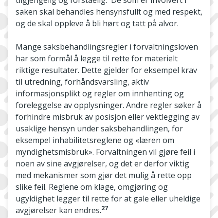
tilgjengelig og forståelig. De som er involvert i
saken skal behandles hensynsfullt og med respekt,
og de skal oppleve å bli hørt og tatt på alvor.
Mange saksbehandlingsregler i forvaltningsloven
har som formål å legge til rette for materielt
riktige resultater. Dette gjelder for eksempel krav
til utredning, forhåndsvarsling, aktiv
informasjonsplikt og regler om innhenting og
foreleggelse av opplysninger. Andre regler søker å
forhindre misbruk av posisjon eller vektlegging av
usaklige hensyn under saksbehandlingen, for
eksempel inhabilitetsreglene og «læren om
myndighetsmisbruk». Forvaltningen vil gjøre feil i
noen av sine avgjørelser, og det er derfor viktig
med mekanismer som gjør det mulig å rette opp
slike feil. Reglene om klage, omgjøring og
ugyldighet legger til rette for at gale eller uheldige
27
avgjørelser kan endres.