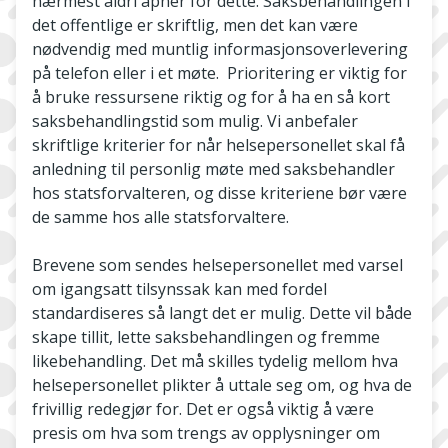
nærmest aldri åpner for dette. Saksbehandlingen i
det offentlige er skriftlig, men det kan være
nødvendig med muntlig informasjonsoverlevering
på telefon eller i et møte. Prioritering er viktig for
å bruke ressursene riktig og for å ha en så kort
saksbehandlingstid som mulig. Vi anbefaler
skriftlige kriterier for når helsepersonellet skal få
anledning til personlig møte med saksbehandler
hos statsforvalteren, og disse kriteriene bør være
de samme hos alle statsforvaltere.
Brevene som sendes helsepersonellet med varsel
om igangsatt tilsynssak kan med fordel
standardiseres så langt det er mulig. Dette vil både
skape tillit, lette saksbehandlingen og fremme
likebehandling. Det må skilles tydelig mellom hva
helsepersonellet plikter å uttale seg om, og hva de
frivillig redegjør for. Det er også viktig å være
presis om hva som trengs av opplysninger om