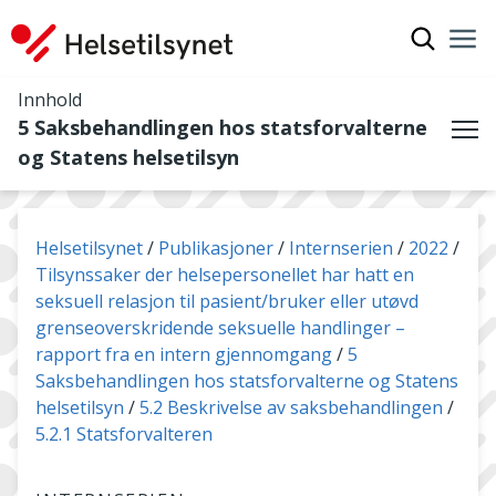
Vis søkef
Nav
Luk
Innhold
5 Saksbehandlingen hos statsforvalterne
Me
og Statens helsetilsyn
Du er her:
Helsetilsynet
Publikasjoner
Internserien
2022
Tilsynssaker der helsepersonellet har hatt en
seksuell relasjon til pasient/bruker eller utøvd
grenseoverskridende seksuelle handlinger –
rapport fra en intern gjennomgang
5
Saksbehandlingen hos statsforvalterne og Statens
helsetilsyn
5.2 Beskrivelse av saksbehandlingen
5.2.1 Statsforvalteren