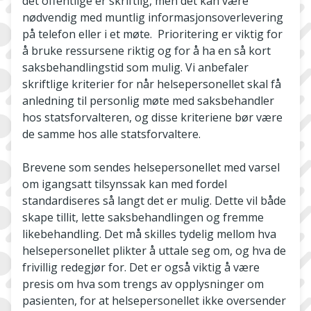
det offentlige er skriftlig, men det kan være
nødvendig med muntlig informasjonsoverlevering
på telefon eller i et møte. Prioritering er viktig for
å bruke ressursene riktig og for å ha en så kort
saksbehandlingstid som mulig. Vi anbefaler
skriftlige kriterier for når helsepersonellet skal få
anledning til personlig møte med saksbehandler
hos statsforvalteren, og disse kriteriene bør være
de samme hos alle statsforvaltere.
Brevene som sendes helsepersonellet med varsel
om igangsatt tilsynssak kan med fordel
standardiseres så langt det er mulig. Dette vil både
skape tillit, lette saksbehandlingen og fremme
likebehandling. Det må skilles tydelig mellom hva
helsepersonellet plikter å uttale seg om, og hva de
frivillig redegjør for. Det er også viktig å være
presis om hva som trengs av opplysninger om
pasienten, for at helsepersonellet ikke oversender