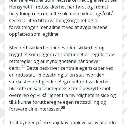
realisere verdier som rettssikkerhet og effektivitet.
Hensynet til rettssikkerhet har først og fremst
betydning i den enkelte sak, men bidrar også til å
styrke tilliten til forvaltningsorganet og til
forvaltningen mer allment ved at avgjørelsene
oppfattes som legitime.
Med rettssikkerhet menes «den sikkerhet og
trygghet som ligger i at samfunnet er regulert av
rettsregler og at myndighetene håndhever
24
dem».
Dette beskriver sentrale egenskaper ved
en rettsstat, i motsetning til en stat hvor den
sterkestes rett gjelder. Begrepet rettssikkerhet
blir ofte en samlebetegnelse for å beskytte mot
overgrep og vilkårlighet fra myndighetens side og
til å kunne forutberegne egen rettsstilling og
25
forsvare sine interesser.
Tillit bygger på en subjektiv opplevelse av at andre