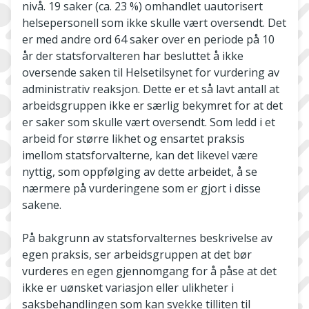
nivå. 19 saker (ca. 23 %) omhandlet uautorisert
helsepersonell som ikke skulle vært oversendt. Det
er med andre ord 64 saker over en periode på 10
år der statsforvalteren har besluttet å ikke
oversende saken til Helsetilsynet for vurdering av
administrativ reaksjon. Dette er et så lavt antall at
arbeidsgruppen ikke er særlig bekymret for at det
er saker som skulle vært oversendt. Som ledd i et
arbeid for større likhet og ensartet praksis
imellom statsforvalterne, kan det likevel være
nyttig, som oppfølging av dette arbeidet, å se
nærmere på vurderingene som er gjort i disse
sakene.
På bakgrunn av statsforvalternes beskrivelse av
egen praksis, ser arbeidsgruppen at det bør
vurderes en egen gjennomgang for å påse at det
ikke er uønsket variasjon eller ulikheter i
saksbehandlingen som kan svekke tilliten til