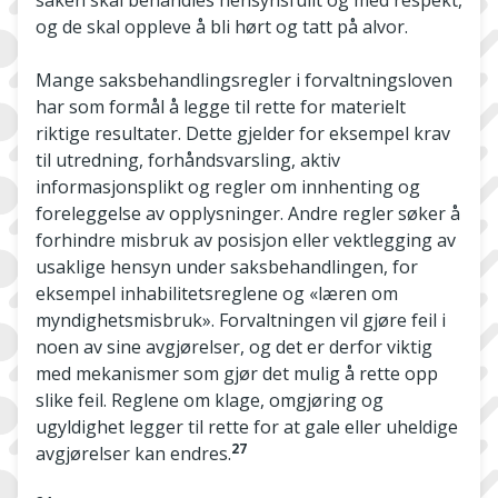
saken skal behandles hensynsfullt og med respekt,
og de skal oppleve å bli hørt og tatt på alvor.
Mange saksbehandlingsregler i forvaltningsloven
har som formål å legge til rette for materielt
riktige resultater. Dette gjelder for eksempel krav
til utredning, forhåndsvarsling, aktiv
informasjonsplikt og regler om innhenting og
foreleggelse av opplysninger. Andre regler søker å
forhindre misbruk av posisjon eller vektlegging av
usaklige hensyn under saksbehandlingen, for
eksempel inhabilitetsreglene og «læren om
myndighetsmisbruk». Forvaltningen vil gjøre feil i
noen av sine avgjørelser, og det er derfor viktig
med mekanismer som gjør det mulig å rette opp
slike feil. Reglene om klage, omgjøring og
ugyldighet legger til rette for at gale eller uheldige
27
avgjørelser kan endres.