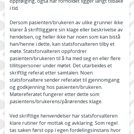
oppfølging, også når forholdet ligger langt tilbake
i tid.
Dersom pasienten/brukeren av ulike grunner ikke
klarer å skriftliggjøre sin klage eller beskrivelse av
hendelsen, og heller ikke har noen som kan bistå
han/henne i dette, kan statsforvalteren tilby et
møte. Statsforvalteren oppfordrer
pasienten/brukeren til å ha med seg en eller flere
tillitspersoner under møtet. Det utarbeides et
skriftlig referat etter samtalen. Noen
statsforvaltere sender referatet til gjennomgang
og godkjenning hos pasienten/brukeren.
Møtereferatet fungerer etter dette som
pasientens/brukerens/pårørendes klage.
Ved skriftlige henvendelser har statsforvalteren
klare rutiner for mottak og avklaring. Som regel
tas saken først opp i egen fordelingsinstans hvor