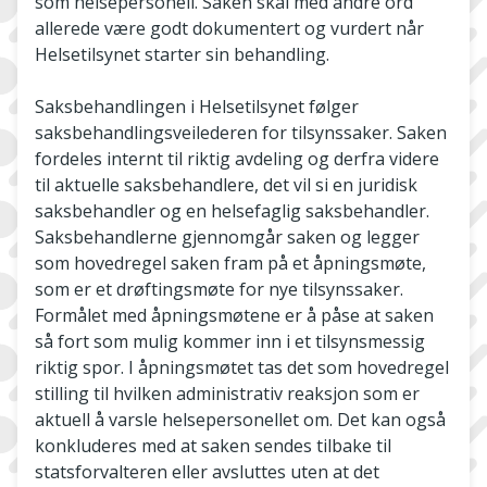
som helsepersonell. Saken skal med andre ord
allerede være godt dokumentert og vurdert når
Helsetilsynet starter sin behandling.
Saksbehandlingen i Helsetilsynet følger
saksbehandlingsveilederen for tilsynssaker. Saken
fordeles internt til riktig avdeling og derfra videre
til aktuelle saksbehandlere, det vil si en juridisk
saksbehandler og en helsefaglig saksbehandler.
Saksbehandlerne gjennomgår saken og legger
som hovedregel saken fram på et åpningsmøte,
som er et drøftingsmøte for nye tilsynssaker.
Formålet med åpningsmøtene er å påse at saken
så fort som mulig kommer inn i et tilsynsmessig
riktig spor. I åpningsmøtet tas det som hovedregel
stilling til hvilken administrativ reaksjon som er
aktuell å varsle helsepersonellet om. Det kan også
konkluderes med at saken sendes tilbake til
statsforvalteren eller avsluttes uten at det