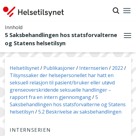
Vis søkef
Nav
Luk
Innhold
5 Saksbehandlingen hos statsforvalterne
Me
og Statens helsetilsyn
Du er her:
Helsetilsynet
Publikasjoner
Internserien
2022
Tilsynssaker der helsepersonellet har hatt en
seksuell relasjon til pasient/bruker eller utøvd
grenseoverskridende seksuelle handlinger –
rapport fra en intern gjennomgang
5
Saksbehandlingen hos statsforvalterne og Statens
helsetilsyn
5.2 Beskrivelse av saksbehandlingen
INTERNSERIEN