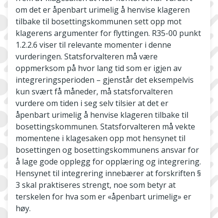
om det er åpenbart urimelig å henvise klageren
tilbake til bosettingskommunen sett opp mot
klagerens argumenter for flyttingen. R35-00 punkt
1.2.2.6 viser til relevante momenter i denne
vurderingen. Statsforvalteren må være
oppmerksom på hvor lang tid som er igjen av
integreringsperioden – gjenstår det eksempelvis
kun svært få måneder, må statsforvalteren
vurdere om tiden i seg selv tilsier at det er
åpenbart urimelig å henvise klageren tilbake til
bosettingskommunen. Statsforvalteren må vekte
momentene i klagesaken opp mot hensynet til
bosettingen og bosettingskommunens ansvar for
å lage gode opplegg for opplæring og integrering.
Hensynet til integrering innebærer at forskriften §
3 skal praktiseres strengt, noe som betyr at
terskelen for hva som er «åpenbart urimelig» er
høy.