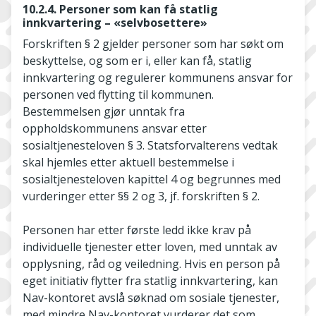
10.2.4. Personer som kan få statlig
innkvartering – «selvbosettere»
Forskriften § 2 gjelder personer som har søkt om
beskyttelse, og som er i, eller kan få, statlig
innkvartering og regulerer kommunens ansvar for
personen ved flytting til kommunen.
Bestemmelsen gjør unntak fra
oppholdskommunens ansvar etter
sosialtjenesteloven § 3. Statsforvalterens vedtak
skal hjemles etter aktuell bestemmelse i
sosialtjenesteloven kapittel 4 og begrunnes med
vurderinger etter §§ 2 og 3, jf. forskriften § 2.
Personen har etter første ledd ikke krav på
individuelle tjenester etter loven, med unntak av
opplysning, råd og veiledning. Hvis en person på
eget initiativ flytter fra statlig innkvartering, kan
Nav-kontoret avslå søknad om sosiale tjenester,
med mindre Nav-kontoret vurderer det som