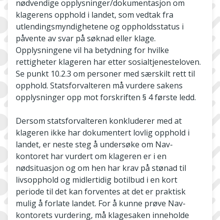
nødvendige opplysninger/dokumentasjon om
klagerens opphold i landet, som vedtak fra
utlendingsmyndighetene og oppholdsstatus i
påvente av svar på søknad eller klage.
Opplysningene vil ha betydning for hvilke
rettigheter klageren har etter sosialtjenesteloven.
Se punkt 10.2.3 om personer med særskilt rett til
opphold. Statsforvalteren må vurdere sakens
opplysninger opp mot forskriften § 4 første ledd.
Dersom statsforvalteren konkluderer med at
klageren ikke har dokumentert lovlig opphold i
landet, er neste steg å undersøke om Nav-
kontoret har vurdert om klageren er i en
nødsituasjon og om hen har krav på stønad til
livsopphold og midlertidig botilbud i en kort
periode til det kan forventes at det er praktisk
mulig å forlate landet. For å kunne prøve Nav-
kontorets vurdering, må klagesaken inneholde