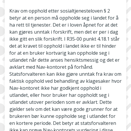
Krav om opphold etter sosialtjenesteloven § 2
betyr at en person må oppholde seg i landet for å
ha rett til tjenester. Det er i loven åpnet for at det
kan gjøres unntak i forskrift, men det er per i dag
ikke gitt en slik forskrift. I R35-00 punkt 4.18.1 står
det at kravet til opphold i landet ikke er til hinder
for at en bruker kortvarig kan oppholde seg i
utlandet når dette anses hensiktsmessig og det er
avklart med Nav-kontoret på forhånd.
Statsforvalteren kan ikke gjøre unntak fra krav om
faktisk opphold ved behandling av klagesaker hvor
Nav-kontoret ikke har godkjent opphold i
utlandet, eller hvor bruker har oppholdt seg i
utlandet utover perioden som er avklart. Dette
gjelder selv om det kan være gode grunner for at
brukeren bør kunne oppholde seg i utlandet for
en kortere periode. Det betyr at statsforvalteren
ikke kan prøve Nav-kontorets vurdering i disse