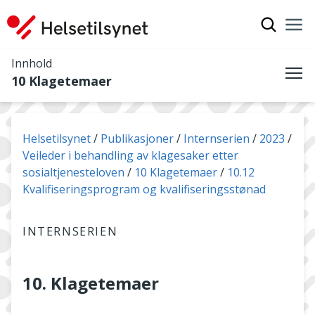
Vis søkef
Nav
Luk
Innhold
10 Klagetemaer
Me
Du er her:
Helsetilsynet
Publikasjoner
Internserien
2023
Veileder i behandling av klagesaker etter
sosialtjenesteloven
10 Klagetemaer
10.12
Kvalifiseringsprogram og kvalifiseringsstønad
INTERNSERIEN
10. Klagetemaer