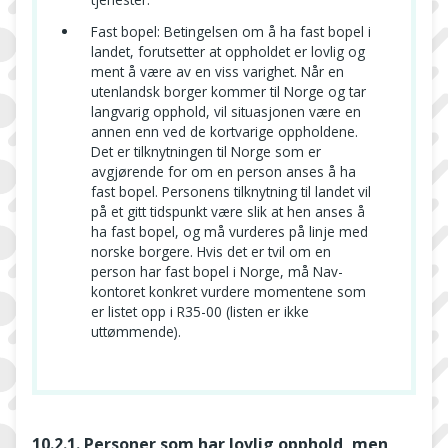
Fast bopel: Betingelsen om å ha fast bopel i
landet, forutsetter at oppholdet er lovlig og
ment å være av en viss varighet. Når en
utenlandsk borger kommer til Norge og tar
langvarig opphold, vil situasjonen være en
annen enn ved de kortvarige oppholdene.
Det er tilknytningen til Norge som er
avgjørende for om en person anses å ha
fast bopel. Personens tilknytning til landet vil
på et gitt tidspunkt være slik at hen anses å
ha fast bopel, og må vurderes på linje med
norske borgere. Hvis det er tvil om en
person har fast bopel i Norge, må Nav-
kontoret konkret vurdere momentene som
er listet opp i R35-00 (listen er ikke
uttømmende).
10.2.1. Personer som har lovlig opphold, men