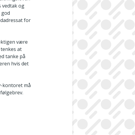
s vedtak og
d god
edadressat for
mektigen være
 tenkes at
ed tanke på
eren hvis det
v­-kontoret må
 følgebrev.