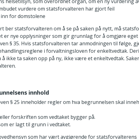
ns helsetilsyn, som overordnet organ, om en ny vurdering a
ombudet vurdere om statsforvalteren har gjort feil
 inn for domstolene
t ber statsforvalteren om å se på saken på nytt, må statsf
t er nye opplysninger som gir grunnlag for å omgjøre eget 
ven § 35. Hvis statsforvalteren tar anmodningen til følge, gj
ehandlingsreglene i forvaltningsloven for enkeltvedtak. Deri
 å ikke ta saken opp på ny, ikke være et enkeltvedtak. Sake
lteren.
runnelsens innhold
oven § 25 inneholder regler om hva begrunnelsen skal inneh
eller forskriften som vedtaket bygger på.
om er lagt til grunn i vedtaket.
 hovedhensyn som har vært avgjørende for statsforvalterens