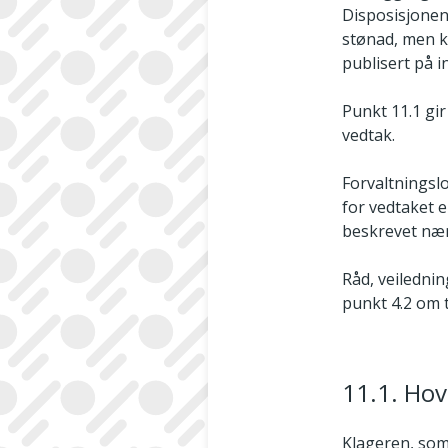
Disposisjonen
stønad, men k
publisert på i
Punkt 11.1 gi
vedtak.
Forvaltningsl
for vedtaket e
beskrevet nær
Råd, veilednin
punkt 4.2 om 
11.1. Hov
Klageren, som