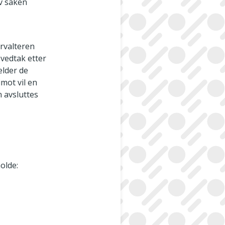
v saken
orvalteren
vedtak etter
elder de
mot vil en
n avsluttes
olde: