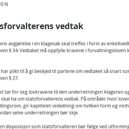
IEN
tsforvalterens vedtak
ens avgjørelse i en klagesak skal treffes i form av enkeltved
ven § 34. Vedtaket må oppfylle kravene i forvaltningsloven kap
har plikt til å gi beskjed til partene om vedtaket så snart s
ven § 27.
et tar for seg lovkravene til den underretningen klageren o
 skal ha om statsforvalterens vedtak. På områder hvor loven 
dlingsrom, gir kapittelet veiledning om hvilken form og inn
ordan selve underretningen bør skje.
 en disposisjon som statsforvalteren bør følge ved utforming