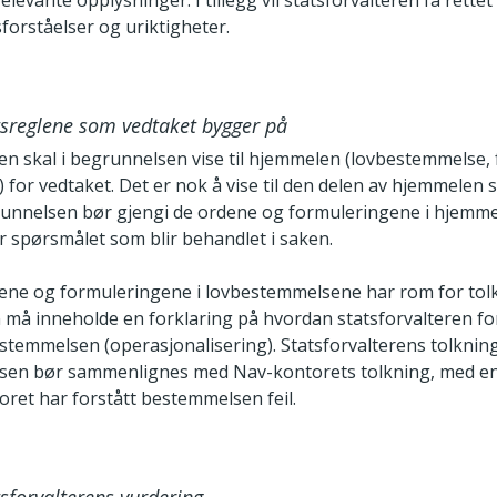
relevante opplysninger. I tillegg vil statsforvalteren få rette
forståelser og uriktigheter.
tsreglene som vedtaket bygger på
en skal i begrunnelsen vise til hjemmelen (lovbestemmelse, f
) for vedtaket. Det er nok å vise til den delen av hjemmelen
runnelsen bør gjengi de ordene og formuleringene i hjemm
r spørsmålet som blir behandlet i saken.
ne og formuleringene i lovbestemmelsene har rom for tol
må inneholde en forklaring på hvordan statsforvalteren fo
estemmelsen (operasjonalisering). Statsforvalterens tolknin
en bør sammenlignes med Nav­-kontorets tolkning, med en
oret har forstått bestemmelsen feil.