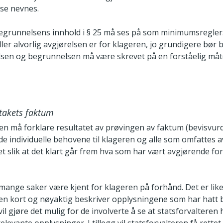
se nevnes.
grunnelsens innhold i § 25 må ses på som minimumsregler.
ller alvorlig avgjørelsen er for klageren, jo grundigere bør
lsen og begrunnelsen må være skrevet på en forståelig måt
dtakets faktum
ren må forklare resultatet av prøvingen av faktum (bevisvur
e individuelle behovene til klageren og alle som omfattes a
t slik at det klart går frem hva som har vært avgjørende fo
.
 mange saker være kjent for klageren på forhånd. Det er likev
ren kort og nøyaktig beskriver opplysningene som har hatt 
vil gjøre det mulig for de involverte å se at statsforvalteren 