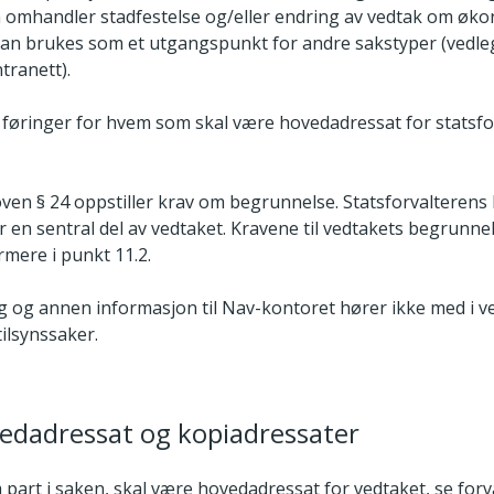
 omhandler stadfestelse og/eller endring av vedtak om øk
an brukes som et utgangspunkt for andre sakstyper (vedle
ntranett).
r føringer for hvem som skal være hovedadressat for statsf
oven § 24 oppstiller krav om begrunnelse. Statsforvalteren
r en sentral del av vedtaket. Kravene til vedtakets begrunne
mere i punkt 11.2.
g og annen informasjon til Nav­-kontoret hører ikke med i v
tilsynssaker.
edadressat og kopiadressater
 part i saken, skal være hovedadressat for vedtaket, se for