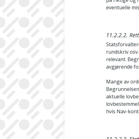
på riktige og 
eventuelle mis
11.2.2.2. Ret
Statsforvalter
rundskriv osv.
relevant. Beg
avgjørende fo
Mange av orde
Begrunnelsen 
aktuelle lovb
lovbestemmels
hvis Nav-­kont