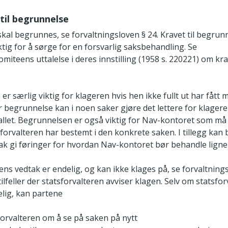
 til begrunnelse
kal begrunnes, se forvaltningsloven § 24. Kravet til begrunn
ktig for å sørge for en forsvarlig saksbehandling. Se
miteens uttalelse i deres innstilling (1958 s. 220­221) om krav
r særlig viktig for klageren hvis hen ikke fullt ut har fått 
r begrunnelse kan i noen saker gjøre det lettere for klagere
allet. Begrunnelsen er også viktig for Nav-­kontoret som må
sforvalteren har bestemt i den konkrete saken. I tillegg ka
sak gi føringer for hvordan Nav-kontoret bør behandle ligne
ens vedtak er endelig, og kan ikke klages på, se forvaltnings
ilfeller der statsforvalteren avviser klagen. Selv om statsfo
elig, kan partene
forvalteren om å se på saken på nytt