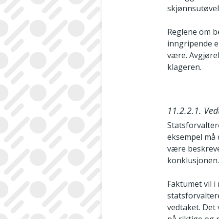
skjønnsutøvel
Reglene om be
inngripende e
være. Avgjøre
klageren.
11.2.2.1. Ve
Statsforvalte
eksempel må d
være beskreve
konklusjonen
Faktumet vil i
statsforvalte
vedtaket. Det 