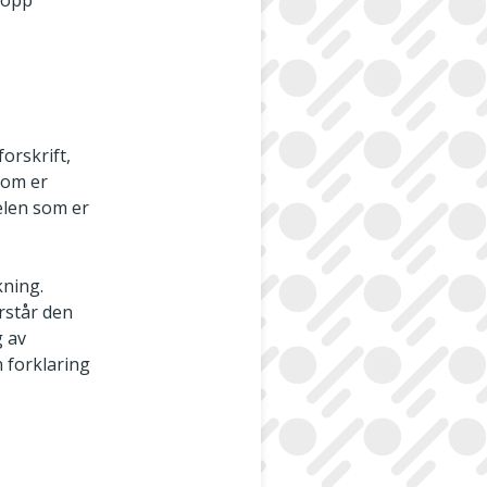
t opp
orskrift,
 som er
elen som er
kning.
rstår den
g av
 forklaring