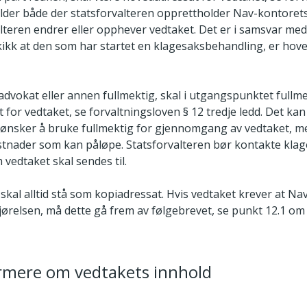
jelder både der statsforvalteren opprettholder Nav-kontoret
alteren endrer eller opphever vedtaket. Det er i samsvar me
kikk at den som har startet en klagesaksbehandling, er hov
advokat eller annen fullmektig, skal i utgangspunktet full
for vedtaket, se forvaltningsloven § 12 tredje ledd. Det kan
 ønsker å bruke fullmektig for gjennomgang av vedtaket, m
stnader som kan påløpe. Statsforvalteren bør kontakte klag
 vedtaket skal sendes til.
skal alltid stå som kopiadressat. Hvis vedtaket krever at Na
jørelsen, må dette gå frem av følgebrevet, se punkt 12.1 om
rmere om vedtakets innhold