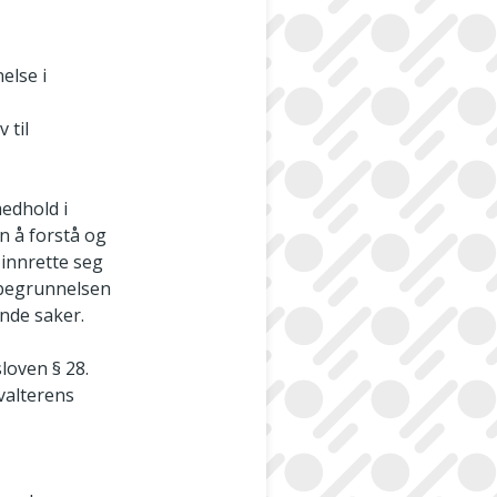
else i
 til
medhold i
n å forstå og
 innrette seg
n begrunnelsen
nde saker.
loven § 28.
rvalterens