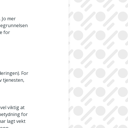
 Jo mer
 begrunnelsen
e for
deringen). For
v tjenesten,
r
el viktig at
betydning for
har lagt vekt