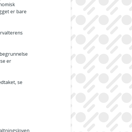
onomisk
gget er bare
orvalterens
s begrunnelse
lse er
edtaket, se
valtningsloven