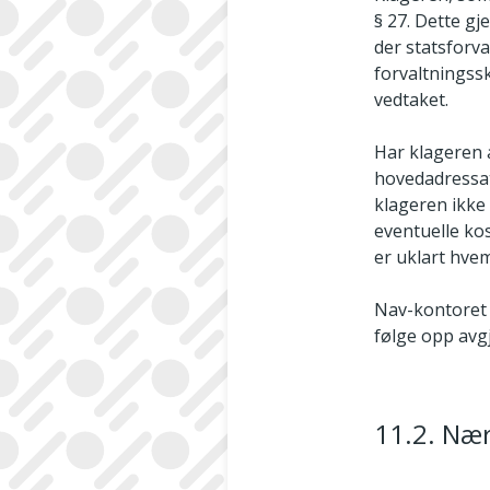
§ 27. Dette g
der statsforv
forvaltningss
vedtaket.
Har klageren 
hovedadressat 
klageren ikke
eventuelle ko
er uklart hvem
Nav-­kontoret 
følge opp avg
11.2. Næ