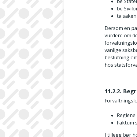
be State
be Sivil
ta saken
Dersom en par
vurdere om de
forvaltningslo
vanlige saksb
beslutning om
hos statsforva
11.2.2. Beg
Forvaltningsl
Reglene 
Faktum s
I tillegg bør