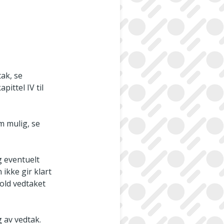
tak, se
ittel IV til
om mulig, se
g eventuelt
ikke gir klart
hold vedtaket
 av vedtak.