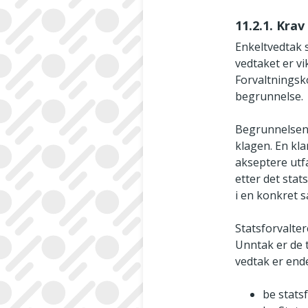
11.2.1. Krav
Enkeltvedtak s
vedtaket er vi
Forvaltningsko
begrunnelse.
Begrunnelsen e
klagen. En kla
akseptere utf
etter det stat
i en konkret 
Statsforvalter
Unntak er de t
vedtak er end
be stats