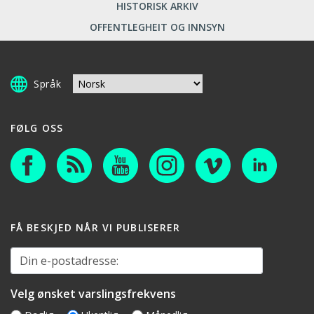
HISTORISK ARKIV
OFFENTLEGHEIT OG INNSYN
Språk
FØLG OSS
FÅ BESKJED NÅR VI PUBLISERER
Din e-postadresse:
Velg ønsket varslingsfrekvens