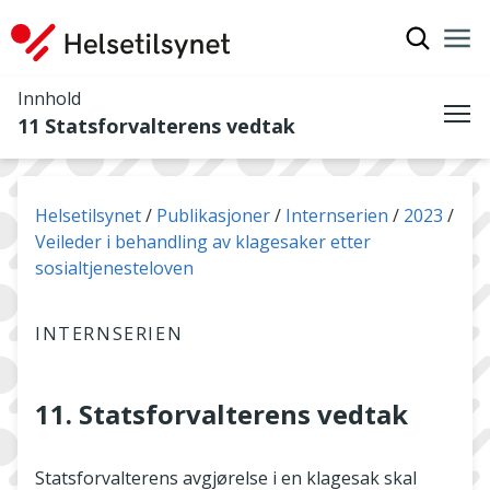
Vis søkef
Nav
Luk
Innhold
11 Statsforvalterens vedtak
Me
Du er her:
Helsetilsynet
Publikasjoner
Internserien
2023
Veileder i behandling av klagesaker etter
sosialtjenesteloven
INTERNSERIEN
11. Statsforvalterens vedtak
Statsforvalterens avgjørelse i en klagesak skal