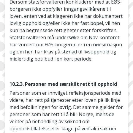
Dersom statsforvalteren konkluderer med at EØS-
borgeren ikke oppfyller inngangsvilkårene til
loven, enten ved at klageren ikke har dokumentert
lovlig opphold og/eller ikke har fast bopel, vil hen
kun ha begrensede rettigheter etter forskriften.
Statsforvalteren må undersøke om Nav-kontoret
har vurdert om EØS-borgeren er i en nødsituasjon
og om hen har krav på stønad til livsopphold og
midlertidig botilbud i en kort periode.
10.2.3. Personer med særskilt rett til opphold
Personer som er innvilget refleksjonsperiode med
videre, har rett på tjenester etter loven på lik linje
med befolkningen for øvrig. Det samme gjelder for
personer som har rett til å bli i Norge, mens de
venter på behandling av søknad om
oppholdstillatelse eller klage på vedtak i sak om