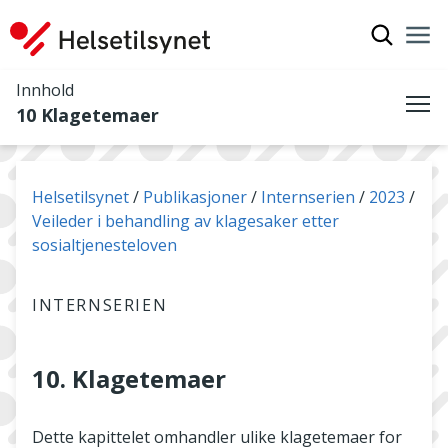
Vis søkef
Nav
Luk
Innhold
10 Klagetemaer
Me
Du er her:
Helsetilsynet
Publikasjoner
Internserien
2023
Veileder i behandling av klagesaker etter
sosialtjenesteloven
INTERNSERIEN
10. Klagetemaer
Dette kapittelet omhandler ulike klagetemaer for