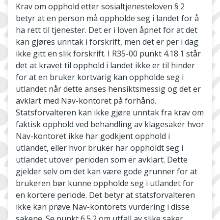
Krav om opphold etter sosialtjenesteloven § 2
betyr at en person må oppholde seg i landet for å
ha rett til tjenester. Det er i loven åpnet for at det
kan gjøres unntak i forskrift, men det er per i dag
ikke gitt en slik forskrift. I R35-00 punkt 4.18.1 står
det at kravet til opphold i landet ikke er til hinder
for at en bruker kortvarig kan oppholde seg i
utlandet når dette anses hensiktsmessig og det er
avklart med Nav-kontoret på forhånd.
Statsforvalteren kan ikke gjøre unntak fra krav om
faktisk opphold ved behandling av klagesaker hvor
Nav-kontoret ikke har godkjent opphold i
utlandet, eller hvor bruker har oppholdt seg i
utlandet utover perioden som er avklart. Dette
gjelder selv om det kan være gode grunner for at
brukeren bør kunne oppholde seg i utlandet for
en kortere periode. Det betyr at statsforvalteren
ikke kan prøve Nav-kontorets vurdering i disse
sakene. Se punkt 6.5.2 om utfall av slike saker.