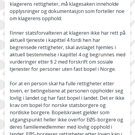
klagerens rettigheter, må klagesaken inneholde
opplysninger og dokumentasjon som forteller noe
om klagerens opphold.
Finner statsforvalteren at klageren ikke har rett på
aktuell tjeneste i kapittel 4 fordi hen har
begrensede rettigheter, skal avslaget hjemles i
aktuell bestemmelse i kapittel 4 og begrunnes med
vurderinger etter § 2 med forskrift om sosiale
tjenester for personer uten fast bopel i Norge.
For at en person skal ha fulle rettigheter etter
loven, er betingelsene at personen oppholder seg
lovlig i landet og har fast bopel i landet. Det er ikke
krav om bopel for norske statsborgere og
nordiske borgere. Bopelskravet gjelder som
utgangspunkt heller ikke overfor EØS-borgere og
deres familiemedlemmer med lovlig opphold i
landet. EØS-borgeres rettigheter etter loven kan i