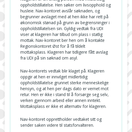
oppholdstillatelse. Hen søker om livsopphold og
husleie. Nav-kontoret avslår søknaden, og
begrunner avslaget med at hen ikke har rett på
økonomisk stønad på grunn av begrensninger i
oppholdstillatelsen sin. Gyldig vedtak fra UDI
viser at klageren har tilbud om plass i statlig
mottak. Nav-kontoret ber hen om å kontakte
Regionskontoret Øst for å få tildelt
mottaksplass. Klageren har tidligere fått avslag
fra UDI på sin søknad om asyl.
Nav-kontorets vedtak blir klaget på. Klageren
oppgir at hen er innvilget midlertidig
oppholdstillatelse grunnet sterke menneskelige
hensyn, og at hen per dags dato er vernet mot
retur. Hen er ikke i stand til å forsørge seg selv,
verken gjennom arbeid eller annen inntekt.
Mottaksplass er ikke et alternativ for klageren.
Nav-kontoret opprettholder vedtaket sitt og
sender saken videre til statsforvalteren.