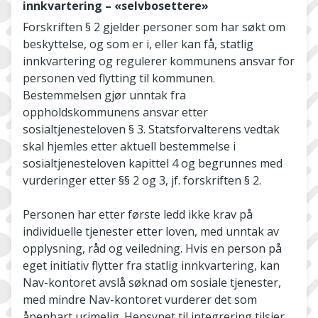
innkvartering – «selvbosettere»
Forskriften § 2 gjelder personer som har søkt om
beskyttelse, og som er i, eller kan få, statlig
innkvartering og regulerer kommunens ansvar for
personen ved flytting til kommunen.
Bestemmelsen gjør unntak fra
oppholdskommunens ansvar etter
sosialtjenesteloven § 3. Statsforvalterens vedtak
skal hjemles etter aktuell bestemmelse i
sosialtjenesteloven kapittel 4 og begrunnes med
vurderinger etter §§ 2 og 3, jf. forskriften § 2.
Personen har etter første ledd ikke krav på
individuelle tjenester etter loven, med unntak av
opplysning, råd og veiledning. Hvis en person på
eget initiativ flytter fra statlig innkvartering, kan
Nav-kontoret avslå søknad om sosiale tjenester,
med mindre Nav-kontoret vurderer det som
åpenbart urimelig. Hensynet til integrering tilsier