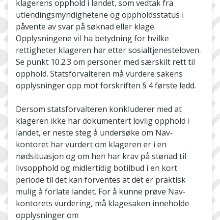
klagerens opphold i landet, som vedtak fra
utlendingsmyndighetene og oppholdsstatus i
påvente av svar på søknad eller klage.
Opplysningene vil ha betydning for hvilke
rettigheter klageren har etter sosialtjenesteloven.
Se punkt 10.2.3 om personer med særskilt rett til
opphold. Statsforvalteren må vurdere sakens
opplysninger opp mot forskriften § 4 første ledd.
Dersom statsforvalteren konkluderer med at
klageren ikke har dokumentert lovlig opphold i
landet, er neste steg å undersøke om Nav-
kontoret har vurdert om klageren er i en
nødsituasjon og om hen har krav på stønad til
livsopphold og midlertidig botilbud i en kort
periode til det kan forventes at det er praktisk
mulig å forlate landet. For å kunne prøve Nav-
kontorets vurdering, må klagesaken inneholde
opplysninger om