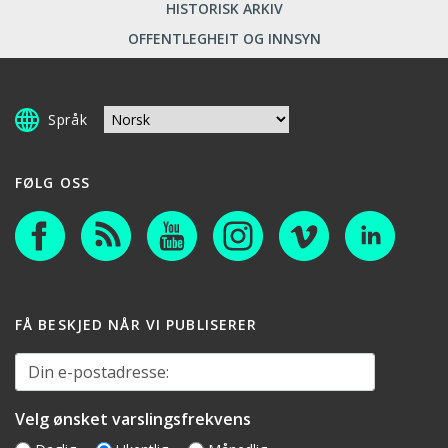
HISTORISK ARKIV
OFFENTLEGHEIT OG INNSYN
Språk
FØLG OSS
FÅ BESKJED NÅR VI PUBLISERER
Din e-postadresse:
Velg ønsket varslingsfrekvens