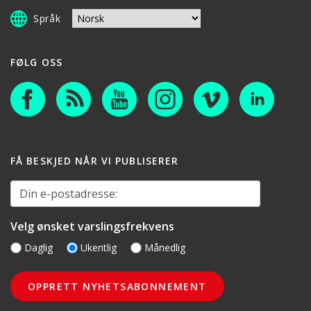
Språk
FØLG OSS
FÅ BESKJED NÅR VI PUBLISERER
Din e-postadresse:
Velg ønsket varslingsfrekvens
Daglig
Ukentlig
Månedlig