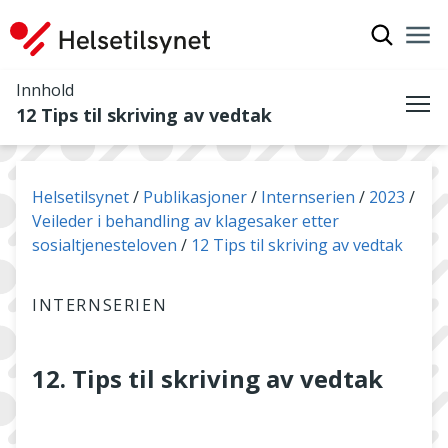
Vis søkef
Nav
Luk
Innhold
12 Tips til skriving av vedtak
Me
Du er her:
Helsetilsynet
Publikasjoner
Internserien
2023
Veileder i behandling av klagesaker etter
sosialtjenesteloven
12 Tips til skriving av vedtak
INTERNSERIEN
12. Tips til skriving av vedtak