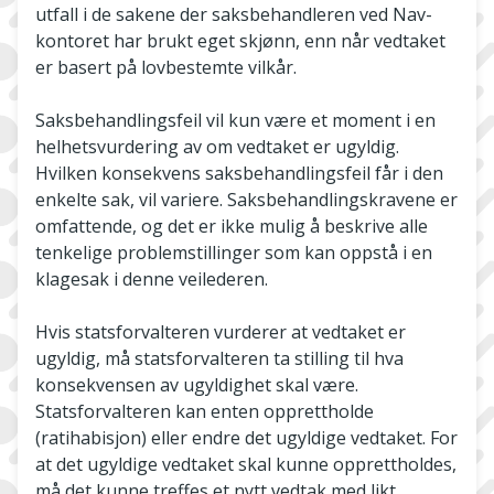
utfall i de sakene der saksbehandleren ved Nav-
kontoret har brukt eget skjønn, enn når vedtaket
er basert på lovbestemte vilkår.
Saksbehandlingsfeil vil kun være et moment i en
helhetsvurdering av om vedtaket er ugyldig.
Hvilken konsekvens saksbehandlingsfeil får i den
enkelte sak, vil variere. Saksbehandlingskravene er
omfattende, og det er ikke mulig å beskrive alle
tenkelige problemstillinger som kan oppstå i en
klagesak i denne veilederen.
Hvis statsforvalteren vurderer at vedtaket er
ugyldig, må statsforvalteren ta stilling til hva
konsekvensen av ugyldighet skal være.
Statsforvalteren kan enten opprettholde
(ratihabisjon) eller endre det ugyldige vedtaket. For
at det ugyldige vedtaket skal kunne opprettholdes,
må det kunne treffes et nytt vedtak med likt