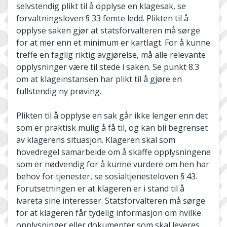
selvstendig plikt til å opplyse en klagesak, se
forvaltningsloven § 33 femte ledd. Plikten til å
opplyse saken gjør at statsforvalteren må sørge
for at mer enn et minimum er kartlagt. For å kunne
treffe en faglig riktig avgjørelse, må alle relevante
opplysninger være til stede i saken. Se punkt 8.3
om at klageinstansen har plikt til å gjøre en
fullstendig ny prøving.
Plikten til å opplyse en sak går ikke lenger enn det
som er praktisk mulig å få til, og kan bli begrenset
av klagerens situasjon. Klageren skal som
hovedregel samarbeide om å skaffe opplysningene
som er nødvendig for å kunne vurdere om hen har
behov for tjenester, se sosialtjenesteloven § 43.
Forutsetningen er at klageren er i stand til å
ivareta sine interesser. Statsforvalteren må sørge
for at klageren får tydelig informasjon om hvilke
opplysninger eller dokumenter som skal leveres.