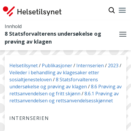
Vis søkef
Nav
Luk
Innhold
8 Statsforvalterens undersøkelse og
Me
prøving av klagen
Du er her:
Helsetilsynet
Publikasjoner
Internserien
2023
Veileder i behandling av klagesaker etter
sosialtjenesteloven
8 Statsforvalterens
undersøkelse og prøving av klagen
8.6 Prøving av
rettsanvendelsen og fritt skjønn
8.6.1 Prøving av
rettsanvendelsen og rettsanvendelsesskjønnet
INTERNSERIEN