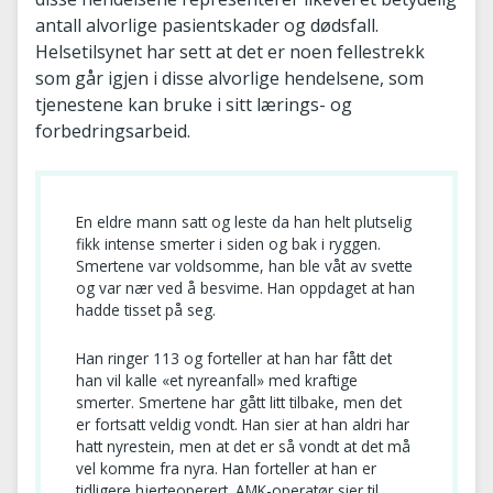
antall alvorlige pasientskader og dødsfall.
Helsetilsynet har sett at det er noen fellestrekk
som går igjen i disse alvorlige hendelsene, som
tjenestene kan bruke i sitt lærings- og
forbedringsarbeid.
En eldre mann satt og leste da han helt plutselig
fikk intense smerter i siden og bak i ryggen.
Smertene var voldsomme, han ble våt av svette
og var nær ved å besvime. Han oppdaget at han
hadde tisset på seg.
Han ringer 113 og forteller at han har fått det
han vil kalle «et nyreanfall» med kraftige
smerter. Smertene har gått litt tilbake, men det
er fortsatt veldig vondt. Han sier at han aldri har
hatt nyrestein, men at det er så vondt at det må
vel komme fra nyra. Han forteller at han er
tidligere hjerteoperert. AMK-operatør sier til