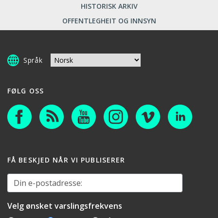
HISTORISK ARKIV
OFFENTLEGHEIT OG INNSYN
Språk
FØLG OSS
FÅ BESKJED NÅR VI PUBLISERER
Din e-postadresse:
Velg ønsket varslingsfrekvens