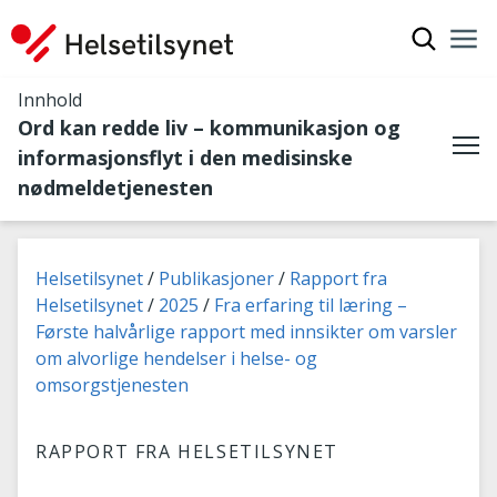
Vis søkef
Nav
Luk
Innhold
Ord kan redde liv – kommunikasjon og
informasjonsflyt i den medisinske
Me
nødmeldetjenesten
Du er her:
Helsetilsynet
Publikasjoner
Rapport fra
Helsetilsynet
2025
Fra erfaring til læring –
Første halvårlige rapport med innsikter om varsler
om alvorlige hendelser i helse- og
omsorgstjenesten
RAPPORT FRA HELSETILSYNET