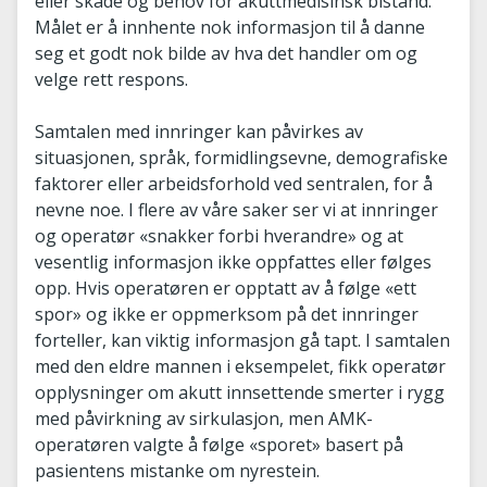
eller skade og behov for akuttmedisinsk bistand.
Målet er å innhente nok informasjon til å danne
seg et godt nok bilde av hva det handler om og
velge rett respons.
Samtalen med innringer kan påvirkes av
situasjonen, språk, formidlingsevne, demografiske
faktorer eller arbeidsforhold ved sentralen, for å
nevne noe. I flere av våre saker ser vi at innringer
og operatør «snakker forbi hverandre» og at
vesentlig informasjon ikke oppfattes eller følges
opp. Hvis operatøren er opptatt av å følge «ett
spor» og ikke er oppmerksom på det innringer
forteller, kan viktig informasjon gå tapt. I samtalen
med den eldre mannen i eksempelet, fikk operatør
opplysninger om akutt innsettende smerter i rygg
med påvirkning av sirkulasjon, men AMK-
operatøren valgte å følge «sporet» basert på
pasientens mistanke om nyrestein.