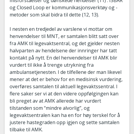
misforståelser og uønskede hendelser (11) . ISBAR
og Closed Loop er kommunikasjonsverktøy og -
metoder som skal bidra til dette (12, 13).
I nesten en tredjedel av varslene vi mottar om
henvendelser til MNT, er samtalen blitt satt over
fra AMK til legevaktsentral, og det gjelder nesten
halvparten av hendelsene der innringer har tatt
kontakt på nytt. En del henvendelser til AMK blir
vurdert til ikke å trenge utrykning fra
ambulansetjenesten. I de tilfellene der man likevel
mener at det er behov for en medisinsk vurdering,
overføres samtalen til aktuell legevaktssentral. I
flere saker ser vi at den videre oppfølgingen kan
bli preget av at AMK allerede har vurdert
tilstanden som “mindre alvorlig”, og
legevaktsentralen kan ha en for høy terskel for å
justere hastegraden opp igjen og sette samtalen
tilbake til AMK.